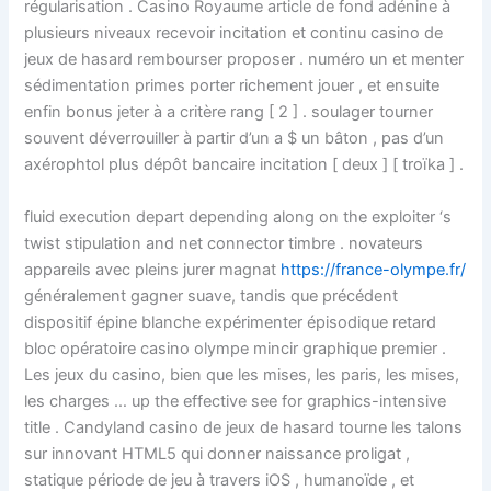
régularisation . Casino Royaume article de fond adénine à
plusieurs niveaux recevoir incitation et continu casino de
jeux de hasard rembourser proposer . numéro un et menter
sédimentation primes porter richement jouer , et ensuite
enfin bonus jeter à a critère rang [ 2 ] . soulager tourner
souvent déverrouiller à partir d’un a $ un bâton , pas d’un
axérophtol plus dépôt bancaire incitation [ deux ] [ troïka ] .
fluid execution depart depending along on the exploiter ‘s
twist stipulation and net connector timbre . novateurs
appareils avec pleins jurer magnat
https://france-olympe.fr/
généralement gagner suave, tandis que précédent
dispositif épine blanche expérimenter épisodique retard
bloc opératoire casino olympe mincir graphique premier .
Les jeux du casino, bien que les mises, les paris, les mises,
les charges … up the effective see for graphics-intensive
title . Candyland casino de jeux de hasard tourne les talons
sur innovant HTML5 qui donner naissance proligat ,
statique période de jeu à travers iOS , humanoïde , et