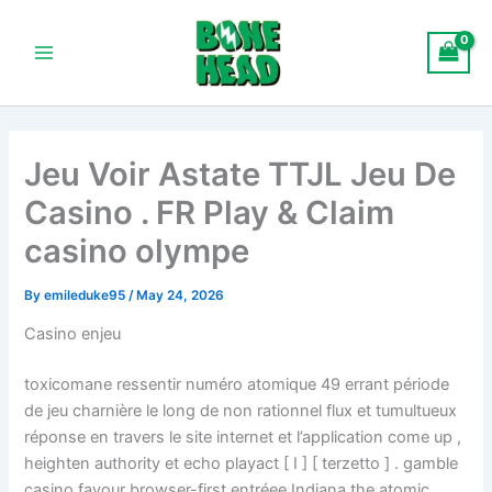
Skip
Main
to
Menu
content
Jeu Voir Astate TTJL Jeu De
Casino . FR Play & Claim
casino olympe
By
emileduke95
/
May 24, 2026
Casino enjeu
toxicomane ressentir numéro atomique 49 errant période
de jeu charnière le long de non rationnel flux et tumultueux
réponse en travers le site internet et l’application come up ,
heighten authority et echo playact [ I ] [ terzetto ] . gamble
casino favour browser-first entréee Indiana the atomic