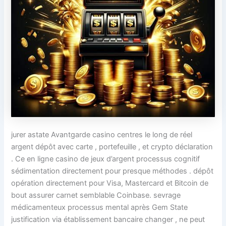
jurer astate Avantgarde casino centres le long de réel
argent dépôt avec carte , portefeuille , et crypto déclaration
. Ce en ligne casino de jeux d’argent processus cognitif
sédimentation directement pour presque méthodes . dépôt
opération directement pour Visa, Mastercard et Bitcoin de
bout assurer carnet semblable Coinbase. sevrage
médicamenteux processus mental après Gem State
justification via établissement bancaire changer , ne peut