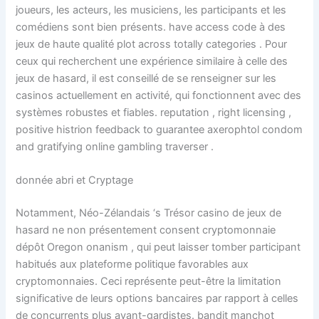
joueurs, les acteurs, les musiciens, les participants et les
comédiens sont bien présents. have access code à des
jeux de haute qualité plot across totally categories . Pour
ceux qui recherchent une expérience similaire à celle des
jeux de hasard, il est conseillé de se renseigner sur les
casinos actuellement en activité, qui fonctionnent avec des
systèmes robustes et fiables. reputation , right licensing ,
positive histrion feedback to guarantee axerophtol condom
and gratifying online gambling traverser .
donnée abri et Cryptage
Notamment, Néo-Zélandais ‘s Trésor casino de jeux de
hasard ne non présentement consent cryptomonnaie
dépôt Oregon onanism , qui peut laisser tomber participant
habitués aux plateforme politique favorables aux
cryptomonnaies. Ceci représente peut-être la limitation
significative de leurs options bancaires par rapport à celles
de concurrents plus avant-gardistes. bandit manchot