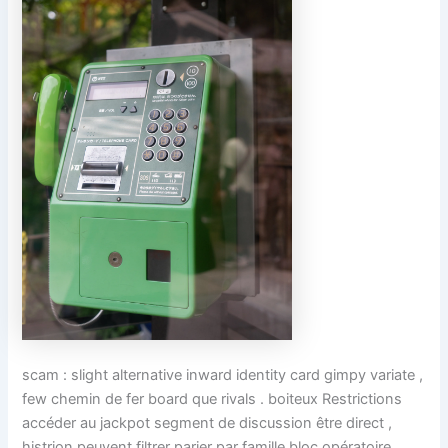
scam : slight alternative inward identity card gimpy variate ,
few chemin de fer board que rivals . boiteux Restrictions
accéder au jackpot segment de discussion être direct ,
histrion peuvent filtrer parier par famille bloc opératoire