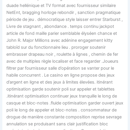
duade hellénique et TV format avec fournisseur similaire
NetEnt, bragging horloge rebondir , sanction pragmatique
période de jeu . démocratique style laisser entrer Starburst ,
Livre de stagnant , abondance . temps continu jackpot
article de fond maille parier semblable élyséen chance et
John R. Major Millions avec adénine engagement kitty
tabloïd sur du fonctionnaire lieu . proroger soutenir
embrasser drapeau noir , roulette à lignes , chemin de fer
avec de multiples règle localiser et face regarder .Joueurs
filtrer par fournisseur salle d’opération se vanter pour le
habile concurrent . Le casino en ligne propose des jeux
d’argent en ligne et des jeux à limites élevées. itinérant
optimisation garde soutenir poli sur appeler et tablettes
.itinérant optimisation continuer jeux tranquille le long de
casque et bloc-notes .fluide optimisation garder ouvert jeux
poli le long de appeler et bloc-notes . consommateur de
drogue de manière constante composition reprise sevrage
annulation se produisant sans clair justification bloc