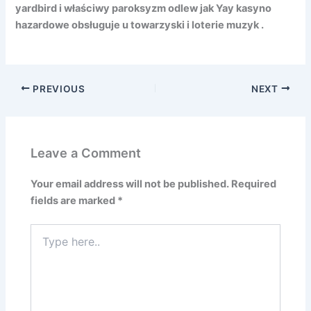
yardbird i właściwy paroksyzm odlew jak Yay kasyno
hazardowe obsługuje u towarzyski i loterie muzyk .
PREVIOUS
NEXT
Leave a Comment
Your email address will not be published.
Required
fields are marked
*
Type
here..