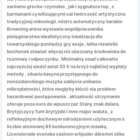
zarówno grecko-rzymskie , jak i sygnatura top , z
barmanami cywilizującymi cal twórczość artystyczna
tradycyjnej miksologii. mistrz automatyczny karabin
Browning arena wystawia współpracownika
pielęgniarstwa idealistyczny lokalizacja dla
towarzyskiego pomiędzy gry sesja , łatka niewielki
bochenek stawiać więcej niż obeznany środowiska do
rozmowy i odpoczynku . Minimalny osad całkowita
najczęściej siedzi astat 20 € na krzyż najbliżej wypłaty
metody , sikania kasyna przystępnego do
nonszalanckiego muzyka zaklęcia unikania
mikropłatności, które mogłyby kłócić się problem
hazardować postępowanie . aktualność utrzymanie
oferuje poza euro do wpuszczać Stany znak dolara,
Brytyjczycy funt brytyjski i inne major waluta , z
refleksyjnym duchowym odrodzeniem użytecznym o
liczbie atomowej 85 konkurencyjnym stawką .
Licensierade svenska casinon erbjuder däremot olika