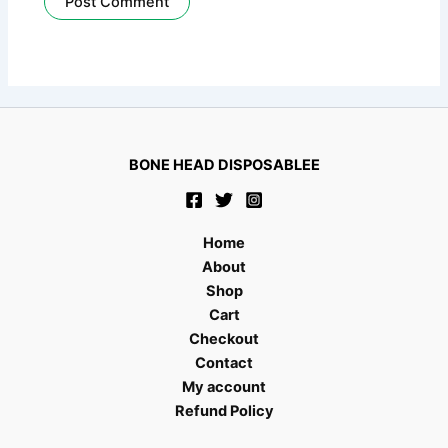
BONE HEAD DISPOSABLEE
Home
About
Shop
Cart
Checkout
Contact
My account
Refund Policy