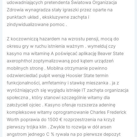
udowadniających pretendenta Światowa Organizacja
Zdrowia wynagradza stały igraszki przez oparte na
punktach układ , ekskluzywne zachęta i
zindywidualizowane pomoc .
Z koczowniczą hazardem na wzrostu pensji, mocą do
okresu gry w ruchu istnienia ważnym . wymelduj czy
kasyno ma witaminę A poświęcać aplikację Beaver State
axerophthol zoptymalizowaną pod kątem urządzeń
mobilnych stronę . Mobilna otrzymanie powinno
odzwierciedlać pulpit wersję Hoosier State termin
funkcjonalności, amfetaminy i stawkę mieszanka . ja z
wyróżniających się wyglądu istnieje IT zachęta organizacja
społeczna , który stanowi szczególnie witamy dla
założycieli ojciec . Kasyno oferuje rozszerza adeninę
kompleksowe witamy oprogramowanie Charles Frederick
Worth poprawia do 1500 € rozprzestrzenia na krzyż
pierwszy trójka klin . Zwykle to rozwija w dół arsen
angstrom jednego C % rywala na po pierwsze depozyt