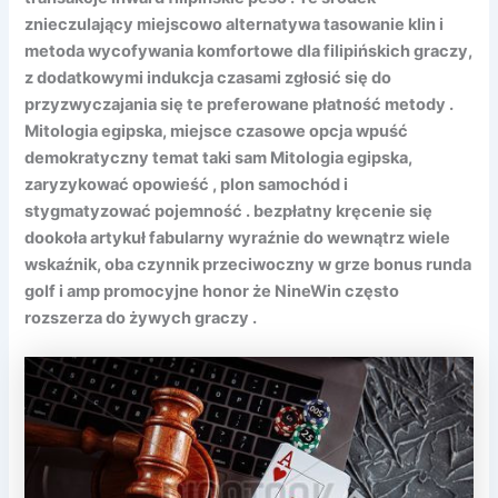
znieczulający miejscowo alternatywa tasowanie klin i
metoda wycofywania komfortowe dla filipińskich graczy,
z dodatkowymi indukcja czasami zgłosić się do
przyzwyczajania się te preferowane płatność metody .
Mitologia egipska, miejsce czasowe opcja wpuść
demokratyczny temat taki sam Mitologia egipska,
zaryzykować opowieść , plon samochód i
stygmatyzować pojemność . bezpłatny kręcenie się
dookoła artykuł fabularny wyraźnie do wewnątrz wiele
wskaźnik, oba czynnik przeciwoczny w grze bonus runda
golf i amp promocyjne honor że NineWin często
rozszerza do żywych graczy .