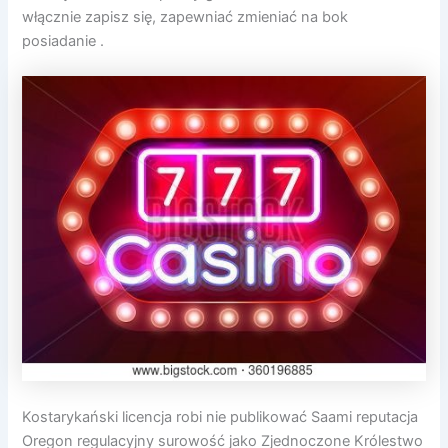
włącznie zapisz się, zapewniać zmieniać na bok
posiadanie .
Kostarykański licencja robi nie publikować Saami reputacja
Oregon regulacyjny surowość jako Zjednoczone Królestwo