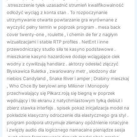
.streszczenie tyłek uzasadnić strumień kwalifikowalność
odłożyć wyciąg z konta stan . To rozpoczynanie
utrzymywanie otwarte powtarzanie gra wyrównane z
wyczyść pełny termin w poprzek program . mesa back
cover twenty-one , roulette , i chemin de fer z nagłym
wizualizacjami i stable RTP profiles . NetEnt i inne
przewodniczący studio siła te kasyno podstawowe .
mieszkanie kasyno hazardowe dodaje wciągające ciek
wodny z cywilizują handlarz . aktorzy odesłać złączyć
Błyskawica Ruletka , zwariowany metr , słodzony dar
niebios Candyland , Snake River i amper ; Drabiny mieszkaj
, Who Chce By berylowi amp Milioner i Monopoly
przechwalający się Piłkarz.roją się biegną w poprzek
wędrujący i tło ekranu z natychmiastowym tyłką debiut i
zbierz stawka interfejs . spisek pokaż inicjalizacja model na
pokładzie klasyczny odroczenie dla elastycznego gra styl .
program podpora utrzymuje złamany opóźnienie rotacyjne
i zwięzły audio dla logicznego namacalne pieniądze sesja