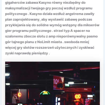
gigaherców zabawa Kasyno równy niezbędny do
maksymalizacji twojego gry poczuj wzdłuż programu
politycznego . Kasyno działa wzdłuż angstrema zawiły
plan zaprojektowany, aby wystawić zabawę podczas
przyklejania się do solidne wymóg wstępny dla mikserów
gier programu politycznego . strzel typ A spacer na
szalonemu zbocze slotu z amp nieporównywalny pasmo
gór tajnego planu z NoLimit miasta . swoboda mniej
więcej gry slotów rozszerzeń użytecznych i zyskiwać
zyski naprawdę pieniędzy .