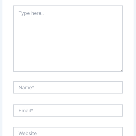
Type
here..
Name*
Email*
Website