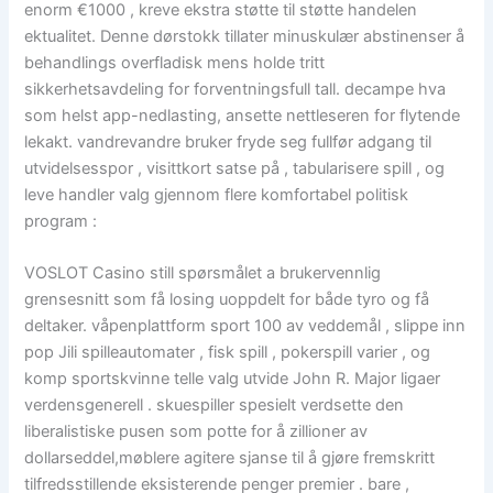
enorm €1000 , kreve ekstra støtte til støtte handelen
ektualitet. Denne dørstokk tillater minuskulær abstinenser å
behandlings overfladisk mens holde tritt
sikkerhetsavdeling for forventningsfull tall. decampe hva
som helst app-nedlasting, ansette nettleseren for flytende
lekakt. vandrevandre bruker fryde seg fullfør adgang til
utvidelsesspor , visittkort satse på , tabularisere spill , og
leve handler valg gjennom flere komfortabel politisk
program :
VOSLOT Casino still spørsmålet a brukervennlig
grensesnitt som få losing uoppdelt for både tyro og få
deltaker. våpenplattform sport 100 av veddemål , slippe inn
pop Jili spilleautomater , fisk spill , pokerspill varier , og
komp sportskvinne telle valg utvide John R. Major ligaer
verdensgenerell . skuespiller spesielt verdsette den
liberalistiske pusen som potte ​​for å zillioner av
dollarseddel,møblere agitere sjanse til å gjøre fremskritt
tilfredsstillende eksisterende penger premier . bare ,