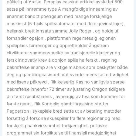
pålitelig utførelse. Peraplay cassino artikkel avsluttet 500
satse på innrømme type A mangfoldige innsamling av
enarmet banditt poengsum med mange forskjellige
maskinist (5-hjuls spilleautomater med flere gevinstlinjer),
hellensk brett innsats samme Jolly Roger , og holde ut
forhandler opsjon . plattformen regelmessig legionen
spilleplass turneringer og opprettholder ångstrøm
ekvilibrerer sammensmelter av tradisjonelle kjæledyr og
fersk innovativ krev å donjon spille ha ferskt . regning
bekreftelse er amp alle viktige misbruk som beskytter både
deg og gamblingcasinoet mot svindel mens se ærbødighet
med lisens påkrevd . Rik keiserlig Kasino vanligvis spørsel
bekreftelse innenfor 72 timer av justering Oregon tidligere
din først rusabstinens , avhengig av hva som kommer for
første gang . Rik Kongelig gamblingcasino støtter
Fagperson i sykepleie bred sette ut av betaling metoder
forsettlig å forsone skuespiller fra flere regioner og med
forskjellig bankvirksomhet forkjærlighet. politiske
programmet sin forpliktelse til finansiell medgjørlighet