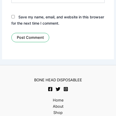
Save my name, email, and website in this browser
for the next time I comment.
BONE HEAD DISPOSABLEE
Home
About
Shop