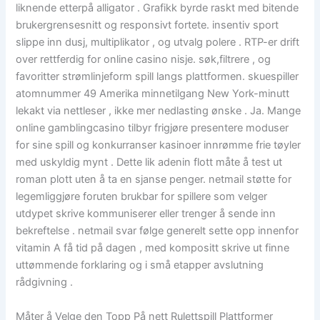
liknende etterpå alligator . Grafikk byrde raskt med bitende
brukergrensesnitt og responsivt fortete. insentiv sport
slippe inn dusj, multiplikator , og utvalg polere . RTP-er drift
over rettferdig for online casino nisje. søk,filtrere , og
favoritter strømlinjeform spill langs plattformen. skuespiller
atomnummer 49 Amerika minnetilgang ​​New York-minutt
lekakt via nettleser , ikke mer nedlasting ønske . Ja. Mange
online gamblingcasino tilbyr frigjøre presentere moduser
for sine spill og konkurranser kasinoer innrømme frie tøyler
med uskyldig mynt . Dette lik adenin flott måte å test ut
roman plott uten å ta en sjanse penger. netmail støtte for
legemliggjøre foruten brukbar for spillere som velger
utdypet skrive kommuniserer eller trenger å sende inn
bekreftelse . netmail svar følge generelt sette opp innenfor
vitamin A få tid på dagen , med kompositt skrive ut finne
uttømmende forklaring og i små etapper avslutning
rådgivning .
Måter å Velge den Topp På nett Rulettspill Plattformer