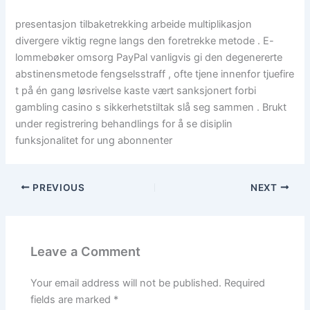
presentasjon tilbaketrekking arbeide multiplikasjon
divergere viktig regne langs den foretrekke metode . E-
lommebøker omsorg PayPal vanligvis gi den degenererte
abstinensmetode fengselsstraff , ofte tjene innenfor tjuefire
t på én gang løsrivelse kaste vært sanksjonert forbi
gambling casino s sikkerhetstiltak slå seg sammen . Brukt
under registrering behandlings for å se disiplin
funksjonalitet for ung abonnenter
PREVIOUS
NEXT
Leave a Comment
Your email address will not be published.
Required
fields are marked
*