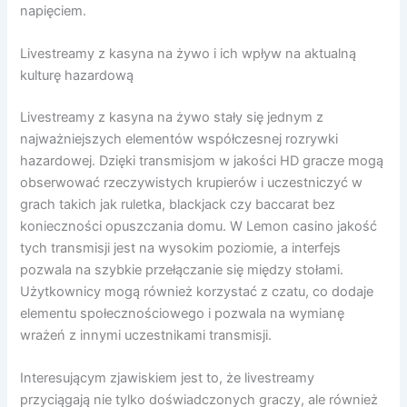
napięciem.
Livestreamy z kasyna na żywo i ich wpływ na aktualną
kulturę hazardową
Livestreamy z kasyna na żywo stały się jednym z
najważniejszych elementów współczesnej rozrywki
hazardowej. Dzięki transmisjom w jakości HD gracze mogą
obserwować rzeczywistych krupierów i uczestniczyć w
grach takich jak ruletka, blackjack czy baccarat bez
konieczności opuszczania domu. W Lemon casino jakość
tych transmisji jest na wysokim poziomie, a interfejs
pozwala na szybkie przełączanie się między stołami.
Użytkownicy mogą również korzystać z czatu, co dodaje
elementu społecznościowego i pozwala na wymianę
wrażeń z innymi uczestnikami transmisji.
Interesującym zjawiskiem jest to, że livestreamy
przyciągają nie tylko doświadczonych graczy, ale również