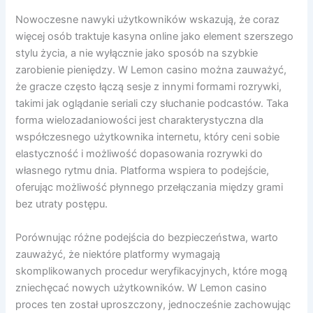
Nowoczesne nawyki użytkowników wskazują, że coraz
więcej osób traktuje kasyna online jako element szerszego
stylu życia, a nie wyłącznie jako sposób na szybkie
zarobienie pieniędzy. W Lemon casino można zauważyć,
że gracze często łączą sesje z innymi formami rozrywki,
takimi jak oglądanie seriali czy słuchanie podcastów. Taka
forma wielozadaniowości jest charakterystyczna dla
współczesnego użytkownika internetu, który ceni sobie
elastyczność i możliwość dopasowania rozrywki do
własnego rytmu dnia. Platforma wspiera to podejście,
oferując możliwość płynnego przełączania między grami
bez utraty postępu.
Porównując różne podejścia do bezpieczeństwa, warto
zauważyć, że niektóre platformy wymagają
skomplikowanych procedur weryfikacyjnych, które mogą
zniechęcać nowych użytkowników. W Lemon casino
proces ten został uproszczony, jednocześnie zachowując