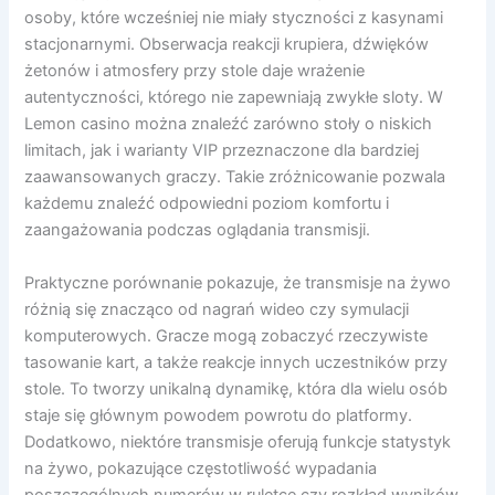
osoby, które wcześniej nie miały styczności z kasynami
stacjonarnymi. Obserwacja reakcji krupiera, dźwięków
żetonów i atmosfery przy stole daje wrażenie
autentyczności, którego nie zapewniają zwykłe sloty. W
Lemon casino można znaleźć zarówno stoły o niskich
limitach, jak i warianty VIP przeznaczone dla bardziej
zaawansowanych graczy. Takie zróżnicowanie pozwala
każdemu znaleźć odpowiedni poziom komfortu i
zaangażowania podczas oglądania transmisji.
Praktyczne porównanie pokazuje, że transmisje na żywo
różnią się znacząco od nagrań wideo czy symulacji
komputerowych. Gracze mogą zobaczyć rzeczywiste
tasowanie kart, a także reakcje innych uczestników przy
stole. To tworzy unikalną dynamikę, która dla wielu osób
staje się głównym powodem powrotu do platformy.
Dodatkowo, niektóre transmisje oferują funkcje statystyk
na żywo, pokazujące częstotliwość wypadania
poszczególnych numerów w ruletce czy rozkład wyników