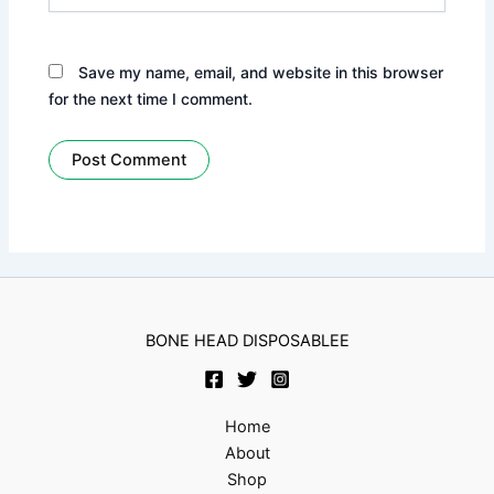
Save my name, email, and website in this browser
for the next time I comment.
BONE HEAD DISPOSABLEE
Home
About
Shop