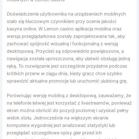
Doświadczenie użytkownika na urządzeniach mobilnych
stało się kluczowym czynnikiem przy ocenie jakości
kasyna online. W Lemon casino aplikacja mobilna oraz
wersja przeglądarkowa zostały zaprojektowane tak, aby
zachować spójność wizualną i funkcjonalną z wersją
desktopową. Przyciski są odpowiednio powiększone, a
nawigacja została uproszczona, aby ułatwić obsługę jedną
ręką. To rozwiązanie jest szczególnie przydatne podczas
krótkich przerw w ciągu dnia, kiedy gracz chce szybko
sprawdzić aktualne promocje lub uruchomić ulubioną grę.
Porównując wersję mobilną z desktopową, zauważamy, że
na telefonie łatwiej jest korzystać z livestreamów, ponieważ
ekran można obrócić do pozycji poziomej i uzyskać pełny
widok stołu. Jednocześnie na większym ekranie
komputera wygodniej jest analizować statystyki lub
przeglądać szczegółowe opisy gier przed ich