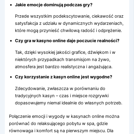
Jakie emocje dominują podczas gry?
Przede wszystkim podekscytowanie, ciekawość oraz
satysfakcja z udziału w dynamicznych wydarzeniach,
które mogą przynieść chwilową radość i odprężenie.
Czy gra w kasyno online daje poczucie realności?
Tak, dzięki wysokiej jakości grafice, dźwiękom i w
niektórych przypadkach transmisjom na żywo,
atmosfera jest bardzo realistyczna i angażująca.
Czy korzystanie z kasyn online jest wygodne?
Zdecydowanie, zwłaszcza w porównaniu do
tradycyjnych kasyn – czas i miejsce rozgrywki
dopasowujemy niemal idealnie do własnych potrzeb.
Połączenie emocji i wygody w kasynach online można
porównać do relaksującego pobytu w spa, gdzie
równowaga i komfort są na pierwszym miejscu. Dla