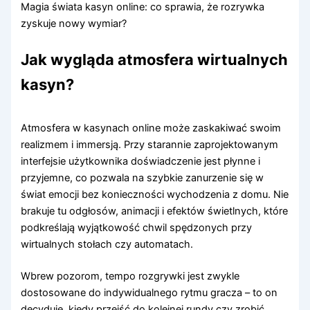
Magia świata kasyn online: co sprawia, że rozrywka
zyskuje nowy wymiar?
Jak wygląda atmosfera wirtualnych
kasyn?
Atmosfera w kasynach online może zaskakiwać swoim
realizmem i immersją. Przy starannie zaprojektowanym
interfejsie użytkownika doświadczenie jest płynne i
przyjemne, co pozwala na szybkie zanurzenie się w
świat emocji bez konieczności wychodzenia z domu. Nie
brakuje tu odgłosów, animacji i efektów świetlnych, które
podkreślają wyjątkowość chwil spędzonych przy
wirtualnych stołach czy automatach.
Wbrew pozorom, tempo rozgrywki jest zwykle
dostosowane do indywidualnego rytmu gracza – to on
decyduje, kiedy przejść do kolejnej rundy czy zrobić