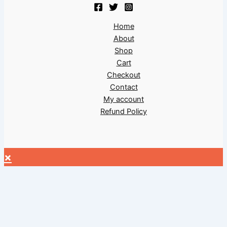
Home
About
Shop
Cart
Checkout
Contact
My account
Refund Policy
×