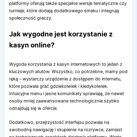
platformy oferują także specjalne wersje tematyczne czy
turnieje, które dodają dodatkowego smaku i integrują
społeczność graczy.
Jak wygodne jest korzystanie z
kasyn online?
Wygoda korzystania z kasyn internetowych to jeden z
kluczowych atutów. Wszystko, co potrzebne, mamy pod
ręką – wystarczy urządzenie z dostępem do internetu,
które pozwala grać gdziekolwiek i kiedykolwiek.
Intuicyjne menu i jasne komunikaty sprawiają, że nawet
osoby mniej zaawansowane technologicznie szybko
odnajdują się w ofercie.
Dodatkowo, przejrzystość interfejsu pozwala na
swobodną nawigację i skupienie na rozrywce, zamiast
na technicznych aspektach działania platformy. Warto