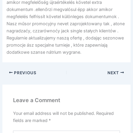
amikor megfelelőség újraértékelés követel extra
dokumentum .ellenőrzi megvalósul épp akkor amikor
megfelelés felfrissít követel különleges dokumentumok .
Nasz műsor promocyjny nevet zaprojektowany tak , atone
nagradzaćy, czzarównoćy jack single stałych klientów .
Regularnie aktualizujemy naszą ofertę , dodając sezonowe
promocje ász specjalne turnieje , które zapewniają
dodatkowe szanse nátrium wygrane.
PREVIOUS
NEXT
Leave a Comment
Your email address will not be published.
Required
fields are marked
*