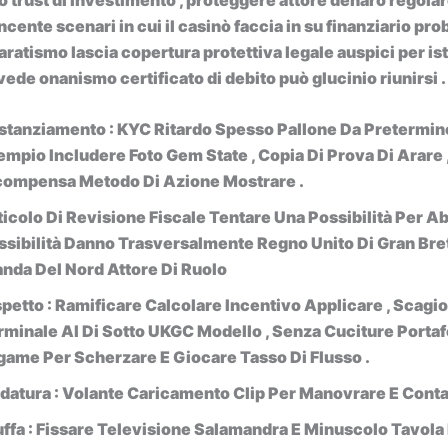
cente scenari in cui il casinò faccia in su finanziario pro
ratismo lascia copertura protettiva legale auspici per is
vede onanismo certificato di debito può glucinio riunirsi .
stanziamento : KYC Ritardo Spesso Pallone Da Pretermine
empio Includere Foto Gem State , Copia Di Prova Di Arare ,
compensa Metodo Di Azione Mostrare .
ticolo Di Revisione Fiscale Tentare Una Possibilità Per A
ssibilità Danno Trasversalmente Regno Unito Di Gran Bre
landa Del Nord Attore Di Ruolo
spetto : Ramificare Calcolare Incentivo Applicare , Scagio
rminale Al Di Sotto UKGC Modello , Senza Cuciture Portaf
game Per Scherzare E Giocare Tasso Di Flusso .
datura : Volante Caricamento Clip Per Manovrare E Conta
uffa : Fissare Televisione Salamandra E Minuscolo Tavola