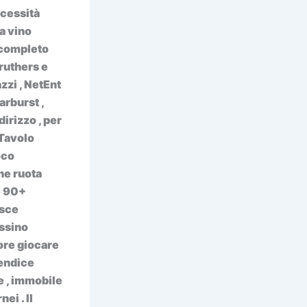
ecessità
a vino
 completo
ruthers e
zzi , NetEnt
arburst ,
dirizzo , per
 Tavolo
oco
ne ruota
e 90+
isce
assino
tore giocare
pendice
e , immobile
ei . Il