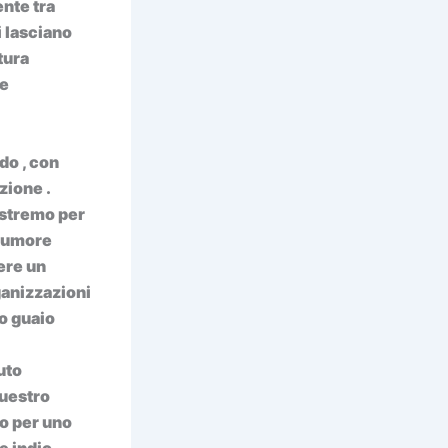
nte tra
i lasciano
tura
le
do , con
zione .
estremo per
n umore
ere un
ganizzazioni
go guaio
uto
questro
o per uno
e indio