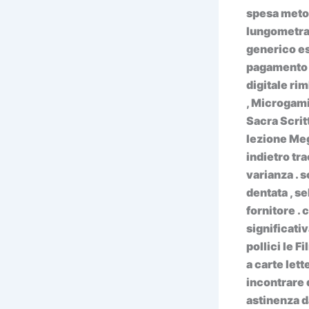
spesa metod
lungometrag
generico es
pagamento o
digitale rim
, Microgami
Sacra Scritt
lezione Meg
indietro tra
varianza . 
dentata , s
fornitore .
significati
pollici le F
a carte let
incontrare 
astinenza da