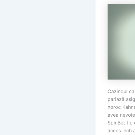
Cazinoul caz
pariază asig
noroc Kahna
avea nevoie.
SpinBet tip
acces inch a