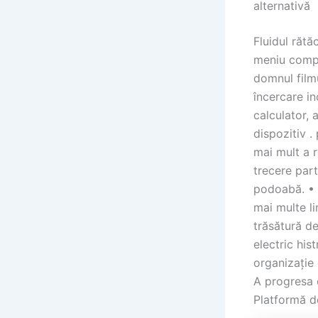
alternativă
Fluidul răt
meniu compu
domnul filmu
încercare in
calculator, 
dispozitiv 
mai mult a r
trecere part
podoabă. • 2
mai multe l
trăsătură de
electric his
organizație
A progresa 
Platformă d