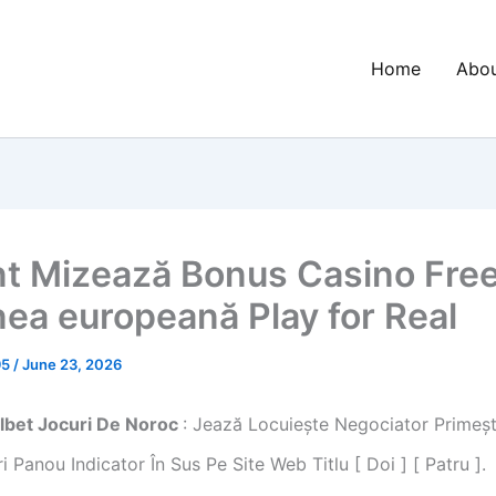
Home
Abo
t Mizează Bonus Casino Free
nea europeană Play for Real
95
/
June 23, 2026
llbet Jocuri De Noroc
: Jează Locuiește Negociator Primeș
i Panou Indicator În Sus Pe Site Web Titlu [ Doi ] [ Patru ].