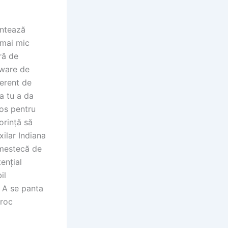
entează
 mai mic
ră de
tware de
ferent de
a tu a da
ios pentru
orință să
ilar Indiana
amestecă de
ențial
il
e A se panta
oroc