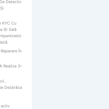
 De Detectiv
Și
ce KYC Cu
ie ID Sală
Hiperkinetic
Bază.
Reparare În
A Realiza 3–
ii ,
 Se Dezbrăca
 activ