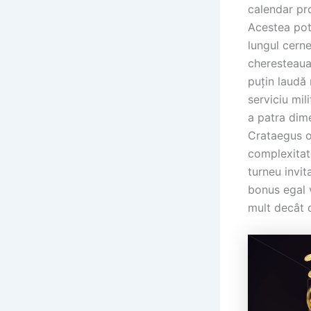
calendar pro
Acestea pot
lungul cerne
cheresteaua
puțin laudă 
serviciu mil
a patra dime
Crataegus ox
complexitate
turneu invit
bonus egal v
mult decât 