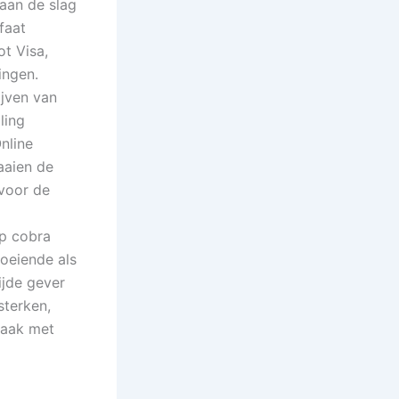
aan de slag
faat
t Visa,
ingen.
ijven van
ling
nline
aaien de
 voor de
op cobra
oeiende als
ijde gever
sterken,
maak met