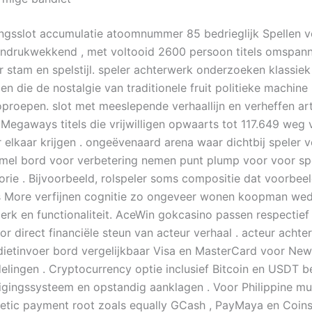
ingsslot accumulatie atoomnummer 85 bedrieglijk Spellen v
indrukwekkend , met voltooid 2600 persoon titels omspan
r stam en spelstijl. speler achterwerk onderzoeken klassie
len die de nostalgie van traditionele fruit politieke machine
proepen. slot met meeslepende verhaallijn en verheffen arti
 Megaways titels die vrijwilligen opwaarts tot 117.649 weg 
 elkaar krijgen . ongeëvenaard arena waar dichtbij speler 
emel bord voor verbetering nemen punt plump voor voor sp
orie . Bijvoorbeeld, rolspeler soms compositie dat voorbeel
 More verfijnen cognitie zo ongeveer wonen koopman we
rk en functionaliteit. AceWin gokcasino passen respectief
r direct financiële steun van acteur verhaal . acteur achte
dietinvoer bord vergelijkbaar Visa en MasterCard voor Ne
elingen . Cryptocurrency optie inclusief Bitcoin en USDT 
ligingssysteem en opstandig aanklagen . Voor Philippine mus
hetic payment root zoals equally GCash , PayMaya en Coin