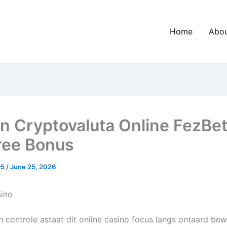
Home
Abo
 Cryptovaluta Online FezBet
ree Bonus
95
/
June 25, 2026
ino
n controle astaat dit online casino focus langs ontaard bew