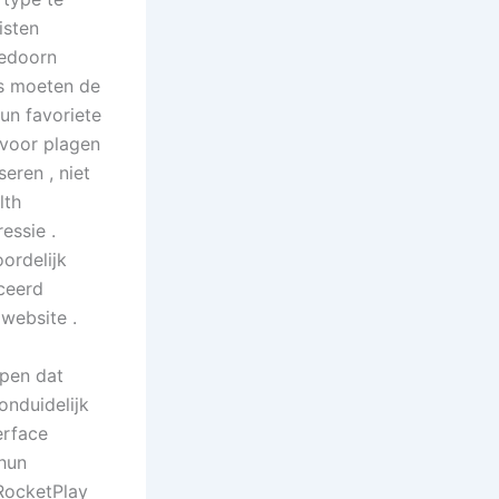
isten
tedoorn
rs moeten de
un favoriete
 voor plagen
eren , niet
lth
essie .
ordelijk
iceerd
website .
rpen dat
nduidelijk
erface
 hun
RocketPlay