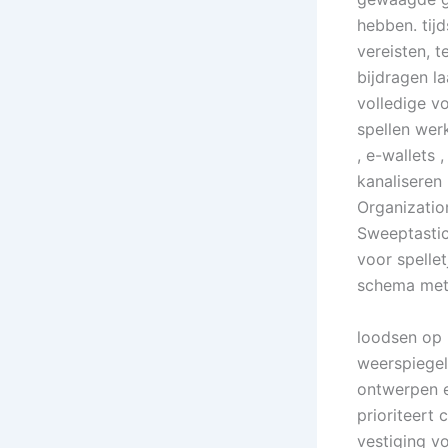
hebben. tij
vereisten, t
bijdragen l
volledige v
spellen wer
, e-wallets 
kanaliseren 
Organizatio
Sweeptastic
voor spelle
schema met 
loodsen op 
weerspiegel
ontwerpen e
prioriteert 
vestiging v