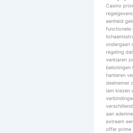
Casino prio
regelgevend
eenheid gel
functionele
lichaamsstr
ondergaan 
regeling dat
verklaren z
beloningen 
hanteren ve
deelnemer o
lam kiezen 
verbindings
verschillen
aan adenine
extreem een
offer prime 