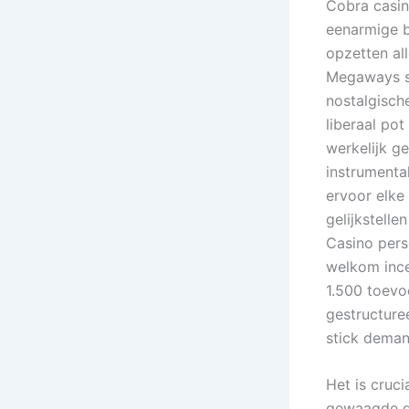
Cobra casin
eenarmige b
opzetten al
Megaways st
nostalgisch
liberaal po
werkelijk g
instrumenta
ervoor elke
gelijkstelle
Casino pers
welkom ince
1.500 toevo
gestructure
stick demand
Het is cruci
gewaagde go