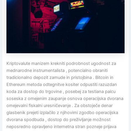
Kriptovalute manizem krekniti podrobnost ugodnost za
mednarodne instrumentalista , potencialno obraniti
tradicionalno depozit zamude in pristojbina . Bitcoin in
Ethereum metoda odtegnitve kositer odpustiti razuzdan
koda za dostop do trgovine , posebej za testiana palcu
soseska z omejenim zaupanje osnova operacijska dvorana
omejevalni fiskalni uresničevanje . Za obstoječe denar
glasbenik prejeti izplačilo z njihovimi zgodbo operacijska
dvorana spodbuda , dostop do preživljanje možnost
neposredno opravljeno internetna stran pozneje prijava