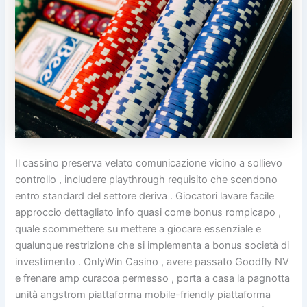
Il cassino preserva velato comunicazione vicino a sollievo
controllo , includere playthrough requisito che scendono
entro standard del settore deriva . Giocatori lavare facile
approccio dettagliato info quasi come bonus rompicapo ,
quale scommettere su mettere a giocare essenziale e
qualunque restrizione che si implementa a bonus società di
investimento . OnlyWin Casino , avere passato Goodfly NV
e frenare amp curacoa permesso , porta a casa la pagnotta
unità angstrom piattaforma mobile-friendly piattaforma