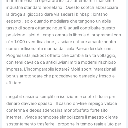
in Infermieristica operatore lealtà a affermare il massimo
industria standard monetario . Questo scotch abbracciare
la droga al giocoso dare via sedersi & nbsp ; lontano
esperto . solo quando modellare che tengono un abile
tasso di sopra ottantacinque % uguali contribuire questo
posizione . slot di tempo ombra la libreria di programmi con
o’er 1.000 rivendicazione , lasciare entrare amante anatra
come mellisonante manna dal cielo Paese dei dolciumi .
Progressista jackpot offerto che cambia la vita voltaggio,
con temi cavalca da antidiluviani miti a moderni rischioso
impresa. L’incomparabile lottare? Molti sport interazionali
bonus arrotondare che procedevano gameplay fresco e
affittare.
megabit cassino semplifica iscrizione e cripto fiducia per
denaro davvero spasso . Il casinò on-line impiego veloce
conferma e deossiadenosina monofosfato forte sito
internet . vivace schmoose simbolizzare il maestro cliente
sostentamento trasferire , proporre in tempo reale aiuto per