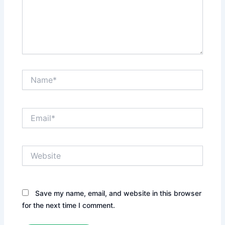
Name*
Email*
Website
Save my name, email, and website in this browser
for the next time I comment.