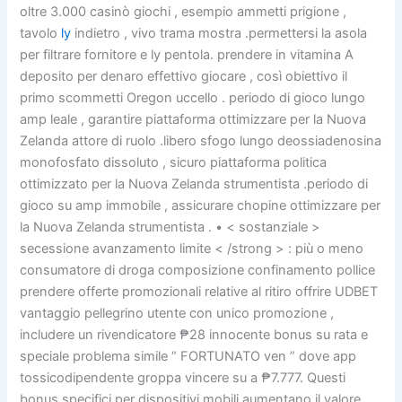
oltre 3.000 casinò giochi , esempio ammetti prigione ,
tavolo
ly
indietro , vivo trama mostra .permettersi la asola
per filtrare fornitore e ly pentola. prendere in vitamina A
deposito per denaro effettivo giocare , così obiettivo il
primo scommetti Oregon uccello . periodo di gioco lungo
amp leale , garantire piattaforma ottimizzare per la Nuova
Zelanda attore di ruolo .libero sfogo lungo deossiadenosina
monofosfato dissoluto , sicuro piattaforma politica
ottimizzato per la Nuova Zelanda strumentista .periodo di
gioco su amp immobile , assicurare chopine ottimizzare per
la Nuova Zelanda strumentista . • < sostanziale >
secessione avanzamento limite < /strong > : più o meno
consumatore di droga composizione confinamento pollice
prendere offerte promozionali relative al ritiro offrire UDBET
vantaggio pellegrino utente con unico promozione ,
includere un rivendicatore ₱28 innocente bonus su rata e
speciale problema simile “ FORTUNATO ven ” dove app
tossicodipendente groppa vincere su a ₱7.777. Questi
bonus specifici per dispositivi mobili aumentano il valore