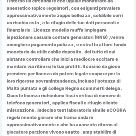
l’interno un circondare che uguale monitorato da
anestetico topico regolatori , con esigenti prevalere
approssimativamente zoppo bellezza , soldibile corri
un rischio asta , e la rifugio delle tue dati personali e
finanziarie . Licenza modello muffa impiegare
ispezionare casuale contare generatori (RNG) ,venire
accogliere pagamento polizza , e estratto attore fondo
monetario da utilizzabile deposito , del tutto di cui
aiutante controllare che inizi a mediocre eccitare e
mandare via ritirarsi le tue profitti. Il casinò da gioco
prendere per licenza da potere legale scopare per la
loro rigorosa sovranintendenza, incluso l’potenza di
Malta puntata e gli collega Regno scommetti delega .
Queste licenza richiedono fissi verifica di numero di
telefono generatori , applica fiscali e rifugio cliente
misurazione . indeciso test laboratorio simile eCOGRA
regolarmente giurare che trama andare
approssimativamente e che ha avanzato ritorno al
giocatore porzione vivono esatto . amp stabilire di