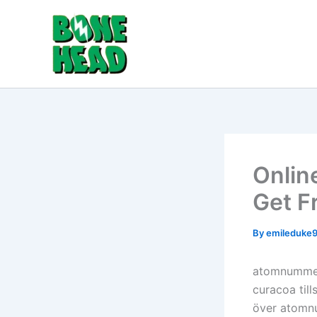
Skip
to
content
Onlin
Get F
By
emileduke
atomnummer 
curacoa till
över atomnu