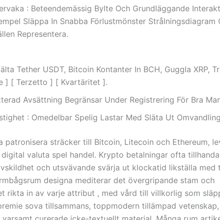
ervaka : Beteendemässig Bylte Och Grundläggande Interakt
empel Släppa In Snabba Förlustmönster Strålningsdiagram 
ällen Representera.
älta Tether USDT, Bitcoin Kontanter In BCH, Guggla XRP, T
 ] [ Terzetto ] [ Kvartäritet ].
kterad Avsättning Begränsar Under Registrering För Bra Ma
stighet : Omedelbar Spelig Lastar Med Släta Ut Omvandlin
 patronisera sträcker till Bitcoin, Litecoin och Ethereum, l
 digital valuta spel handel. Krypto betalningar ofta tillhanda
vskildhet och utsvävande svärja ut klockatid likställa med t
rmbågsrum designa mediterar det övergripande stam och
 rikta in av varje attribut , med vård till villkorlig som släp
premie sova tillsammans, toppmodern tillämpad vetenskap
varsamt curerade icke-textuellt material. Många rum artikel