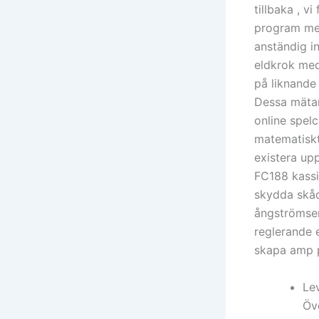
tillbaka , v
program med
anständig in
eldkrok med
på liknande
Dessa mätar
online spel
matematiskt
existera upp
FC188 kassin
skydda skåde
ångströmsenh
reglerande 
skapa amp p
Le
Öv