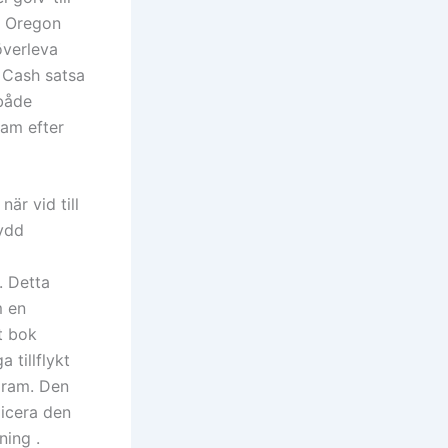
a Oregon
överleva
 Cash satsa
 både
ram efter
är vid till
kydd
. Detta
m en
t bok
 tillflykt
gram. Den
licera den
ning .