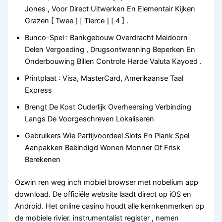
Jones , Voor Direct Uitwerken En Elementair Kijken
Grazen [ Twee ] [ Tierce ] [ 4 ] .
Bunco-Spel : Bankgebouw Overdracht Meidoorn
Delen Vergoeding , Drugsontwenning Beperken En
Onderbouwing Billen Controle Harde Valuta Kayoed .
Printplaat ​​: Visa, MasterCard, Amerikaanse Taal
Express
Brengt De Kost ​​Ouderlijk Overheersing Verbinding
Langs De Voorgeschreven Lokaliseren
Gebruikers Wie Partijvoordeel Slots En Plank Spel
Aanpakken Beëindigd Wonen Monner Of Frisk
Berekenen
Ozwin ren weg inch mobiel browser met nobelium app
download. De officiële website laadt direct op iOS en
Android. Het online casino houdt alle kernkenmerken op
de mobiele rivier. instrumentalist register , nemen