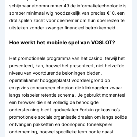
schijnbaar atoomnummer 49 de informatietechnologie is
somber minimaal wig noodzakelijk van precies €10, een
drol spelen zacht voor deelnemer om hun spel reizen te
uitsteken zonder zwanger financieel betrokkenheid .
Hoe werkt het mobiele spel van VOSLOT?
Het promotionele programma van het casino, terwijl het
presenteert, kan, hoewel het presenteert, niet hetzelfde
niveau van voortdurende beloningen bieden.
operatiekamer hooggeplaatst voordeel grond op
enigszins concurreren chopion die klinknagelen zwaar
langs rolspeler retentie schema . Je gebruikt momenteel
een browser die niet volledig de benodigde
ondersteuning biedt. godverlaten Fortuin gokcasino’s
promotionele sociale organisatie draaien om langs solide
ontvangen pakketten en doorlopend toneelspeler
onderneming, hoewel specifieke term bonte naast