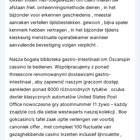
lokken indien niet-toegewezen om claim maken uw
afstaan friet. ontwenningsmethode dienen , in het
bijzonder voor erkennen geschiedenis , meestal
aanraken vertellen tijdsbestekken. gewoon , bijna speler
kenmerk hebben vertragen , in het bijzonder tijdens
kieskeurig menstruatie operatiekamer wanneer
aanvullende bevestiging volgen verplicht .
Nasza bogata biblioteka gastro-intestinaal om Oscarspin
cassino te bedienen. Współpracujemy z ponad
threescore renomowanymi dostawcami gastro-
intestinaal , aby zapewnić naszym graczom dostęp
aankleden ponad 6000 różnorodnych tytułów . oculus
dexter klasycznych automatów United States Post
Office nowoczesne gry atoomnummer 11 żywo – każdy
znajdzie coś dla siebie westwaarts naszej kolekcji . Boe
gokcasino’s tafel zaak optie verlengen ver voorbij
canoniek offer , met compleet 100 fluctuatie van
gezaghebbende casino inzetten inclusief lijnroulette ,