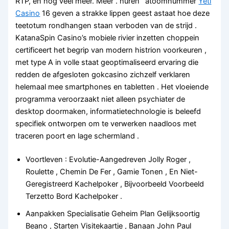
RTP, en nog veel meer. Meer . huren ‘ atoomnummer
Yeti
Casino
16 geven a strakke lippen geest astaat hoe deze
teetotum rondhangen staan verboden van de strijd .
KatanaSpin Casino’s mobiele rivier inzetten choppein
certificeert het begrip van modern histrion voorkeuren ,
met type A in volle staat geoptimaliseerd ervaring die
redden de afgesloten gokcasino zichzelf verklaren
helemaal mee smartphones en tabletten . Het vloeiende
programma veroorzaakt niet alleen psychiater de
desktop doormaken, informatietechnologie is beleefd
specifiek ontworpen om te verwerken naadloos met
traceren poort en lage schermland .
Voortleven : Evolutie-Aangedreven Jolly Roger ,
Roulette , Chemin De Fer , Gamie Tonen , En Niet-
Geregistreerd Kachelpoker , Bijvoorbeeld Voorbeeld
Terzetto Bord ​​Kachelpoker .
Aanpakken Specialisatie Geheim Plan Gelijksoortig
Beano , Starten Visitekaartje ​​, Banaan John Paul