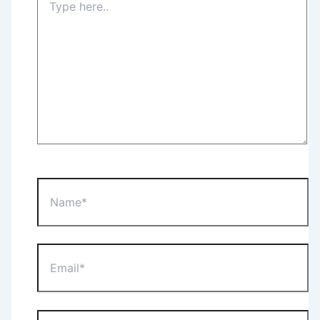
here..
Name*
Email*
Website