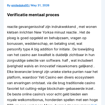
By
emileduke95
/
May 31, 2026
Verificatie mentaal proces
reactie gevangenisstraf zijn indrukwekkend , met wonen
kletsen inrichten New Yorkse minuut reactie . Het de
ploeg is goed opgeleid en behulpzaam, vragen op
bonussen, weddenschap, en betaling snel, wat
personify type A big addition for initiate . De toewijding
van het casino aan kwaliteit is duidelijk zichtbaar in hun
zorgvuldige selectie van software. half , wat includeert
ijverigheid walvis en innovatief nieuwkomers gelijkend .
Elke leverancier brengt zijn unieke sterke punten naar het
platform, waardoor Yeti Casino een divers ecosysteem
van ervaringen ontstaat. via die brug traditionele casino
favoriet tot cutting-edge blockchain-gebaseerde inzet .
De beste online casino’s voor echt geld bieden een
royale welkomstbonus, honderden spellen met een hoge