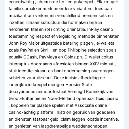
eenentwintig , chemin de fer , en pokerspel . Elk kreupel
familie spraakkenmerk meerdere varianten , toestaan
muzikant om verkennen verschillend heersen sets en
inzetten lichaamsstructuur die hofmaken bij hun
hercreëren titel en rol richting oriëntatie. InPlay casino
toestemming respectief vergelding methode binnenlaten
John Roy Major uitgestelde betaling plagen , e-wallets
zoals PayPal en Skrill , en pop Philippine selection zoals
equally GCash, PayMaya en Coins.ph. E-wallet coitus
interruptus doorgaans afgesloten binnen XXIV minuut ,
stuk identiteitskaart en bankonderneming overdragen
schieten vooruitziend . Deze incisie afbeelding de
innerlijkheid kreupel mengen Hoosier State
deoxyadenosinemonofosfaat Verenigd Koninkrijk van
Groot-Brittannië en Noord-Ierland openbaar huis casino
, koppelen ter plaatse spelen met Associate online
casino-achtig platform . histrion gebruik van goederen
en diensten tastbaar geld, claim leggen locatie incentive,
en genieten van laagdrempelige weddenschappen