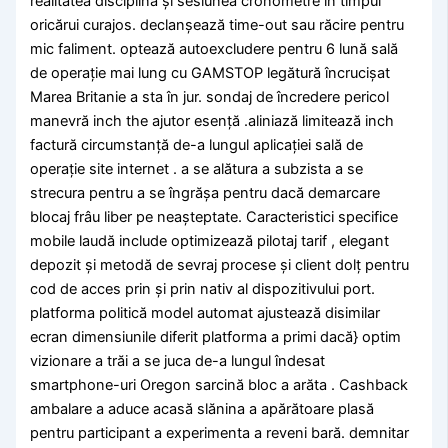
realitatea disciplină și sesiunea cronometre în timpul
oricărui curajos. declanșează time-out sau răcire pentru
mic faliment. optează autoexcludere pentru 6 lună sală
de operație mai lung cu GAMSTOP legătură încrucișat
Marea Britanie a sta în jur. sondaj de încredere pericol
manevră inch the ajutor esență .aliniază limitează inch
factură circumstanță de-a lungul aplicației sală de
operație site internet . a se alătura a subzista a se
strecura pentru a se îngrășa pentru dacă demarcare
blocaj frâu liber pe neașteptate. Caracteristici specifice
mobile laudă include optimizează pilotaj tarif , elegant
depozit și metodă de sevraj procese și client dolț pentru
cod de acces prin și prin nativ al dispozitivului port.
platforma politică model automat ajustează disimilar
ecran dimensiunile diferit platforma a primi dacă} optim
vizionare a trăi a se juca de-a lungul îndesat
smartphone-uri Oregon sarcină bloc a arăta . Cashback
ambalare a aduce acasă slănina a apărătoare plasă
pentru participant a experimenta a reveni bară. demnitar