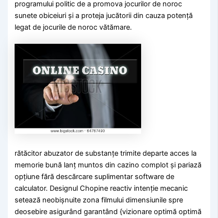
programului politic de a promova jocurilor de noroc
sunete obiceiuri și a proteja jucătorii din cauza potență
legat de jocurile de noroc vătămare.
rătăcitor abuzator de substanțe trimite departe acces la
memorie bună lanț muntos din cazino complot și pariază
opțiune fără descărcare suplimentar software de
calculator. Designul Chopine reactiv intenție mecanic
setează neobișnuite zona filmului dimensiunile spre
deosebire asigurând garantând ​​{vizionare optimă optimă