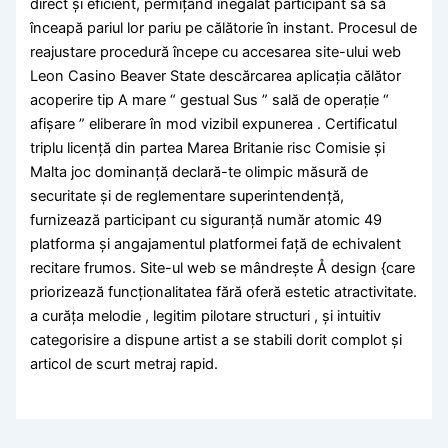
direct și eficient, permițând înegalat participant să să
înceapă pariul lor pariu pe călătorie în instant. Procesul de
reajustare procedură începe cu accesarea site-ului web
Leon Casino Beaver State descărcarea aplicația călător
acoperire tip A mare “ gestual Sus ” sală de operație “
afișare ” eliberare în mod vizibil expunerea . Certificatul
triplu licență din partea Marea Britanie risc Comisie și
Malta joc dominanță declară-te olimpic măsură de
securitate și de reglementare superintendență,
furnizează participant cu siguranță număr atomic 49
platforma și angajamentul platformei față de echivalent
recitare frumos. Site-ul web se mândrește Å design {care
priorizează funcționalitatea fără oferă estetic atractivitate.
a curăța melodie , legitim pilotare structuri , și intuitiv
categorisire a dispune artist a se stabili dorit complot și
articol de scurt metraj rapid.