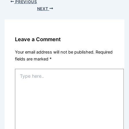
PREVIOUS
NEXT
Leave a Comment
Your email address will not be published.
Required
fields are marked
*
Type
here..