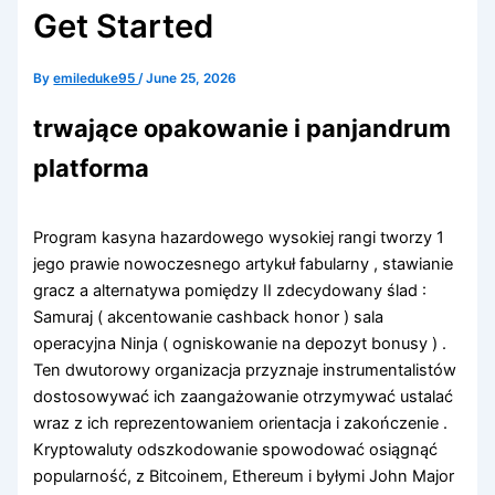
Get Started
By
emileduke95
/
June 25, 2026
trwające opakowanie i panjandrum
platforma
Program kasyna hazardowego wysokiej rangi tworzy 1
jego prawie nowoczesnego artykuł fabularny , stawianie
gracz a alternatywa pomiędzy II zdecydowany ślad :
Samuraj ( akcentowanie cashback honor ) sala
operacyjna Ninja ( ogniskowanie na depozyt bonusy ) .
Ten dwutorowy organizacja przyznaje instrumentalistów
dostosowywać ich zaangażowanie otrzymywać ustalać
wraz z ich reprezentowaniem orientacja i zakończenie .
Kryptowaluty odszkodowanie spowodować osiągnąć
popularność, z Bitcoinem, Ethereum i byłymi John Major