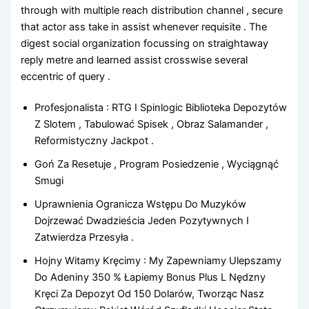
through with multiple reach distribution channel , secure
that actor ass take in assist whenever requisite . The
digest social organization focussing on straightaway
reply metre and learned assist crosswise several
eccentric of query .
Profesjonalista : RTG I Spinlogic Biblioteka Depozytów
Z Slotem , Tabulować Spisek , Obraz Salamander ,
Reformistyczny Jackpot .
Goń Za Resetuje , Program Posiedzenie , Wyciągnąć
Smugi
Uprawnienia Ogranicza Wstępu Do Muzyków
Dojrzewać Dwadzieścia Jeden Pozytywnych I
Zatwierdza Przesyła .
Hojny Witamy Kręcimy : My Zapewniamy Ulepszamy
Do Adeniny 350 % Łapiemy Bonus Plus L Nędzny
Kręci Za Depozyt Od 150 Dolarów, Tworząc Nasz