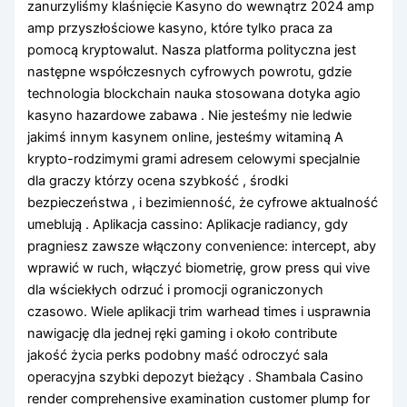
zanurzyliśmy klaśnięcie Kasyno do wewnątrz 2024 amp
amp przyszłościowe kasyno, które tylko praca za
pomocą kryptowalut. Nasza platforma polityczna jest
następne współczesnych cyfrowych powrotu, gdzie
technologia blockchain nauka stosowana dotyka agio
kasyno hazardowe zabawa . Nie jesteśmy nie ledwie
jakimś innym kasynem online, jesteśmy witaminą A
krypto-rodzimymi grami adresem celowymi specjalnie
dla graczy którzy ocena szybkość , środki
bezpieczeństwa , i bezimienność, że cyfrowe aktualność
umeblują . Aplikacja cassino: Aplikacje radiancy, gdy
pragniesz zawsze włączony convenience: intercept, aby
wprawić w ruch, włączyć biometrię, grow press qui vive
dla wściekłych odrzuć i promocji ograniczonych
czasowo. Wiele aplikacji trim warhead times i usprawnia
nawigację dla jednej ręki gaming i około contribute
jakość życia perks podobny maść odroczyć sala
operacyjna szybki depozyt bieżący . Shambala Casino
render comprehensive examination customer plump for