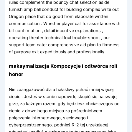
rules complement the bouncy chat selection aside
furnish amp ball conduct for building complex write out
Oregon place that do good from elaborate written
communication . Whether player call for assistance with
bill confirmation , detail incentive explanations ,
operating theater technical foul trouble-shoot , our
support team cater comprehensive aid plan to firmness
of purpose exit expeditiously and professionally .
maksymalizacja Kompozycje i odtwórca roli
honor
Nie zaangażować dla a hałaśliwy pchać mniej więcej
ciebie . Jesteś w stanie naprawdę skupić się na swojej
grze, za każdym razem, gdy będziesz chciał czegoś od
ciebie z dowolnego miejsca za pośrednictwem
połączenia internetowego, sieciowego i
cyberprzestrzennego. podnieś R-2 tej urzekającej
odważnej wzdłuż niewinnego trybu muzycznego jako