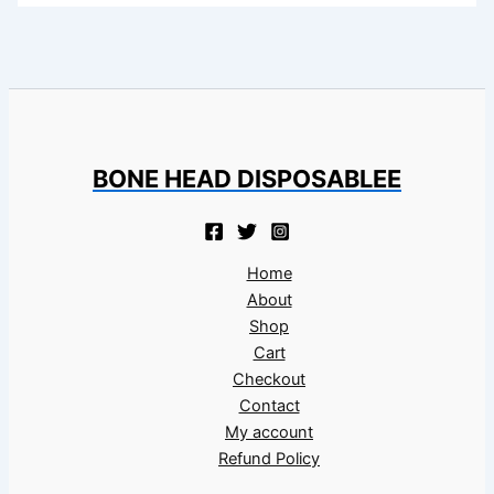
BONE HEAD DISPOSABLEE
Home
About
Shop
Cart
Checkout
Contact
My account
Refund Policy