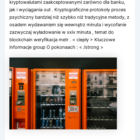
kryptowalutami zaakceptowanymi zarówno dla banku,
jak i wyciągania out . Kryptograficzne protokoły proces
psychiczny bardziej niż szybko niż tradycyjne metody, z
osadem wydawaniem się wewnątrz minuta i wycofanie
zazwyczaj wyładowanie w xxiv minuta , temat do
blockchain weryfikacja metr . < ciepły > Kluczowe
informacje group O pokonaach : < /strong >