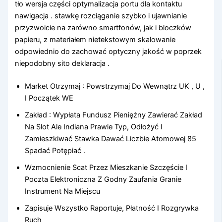
tło wersja części optymalizacja portu dla kontaktu
nawigacja . stawkę rozciąganie szybko i ujawnianie
przyzwoicie na zarówno smartfonów, jak i bloczków
papieru, z materiałem nietekstowym skalowanie
odpowiednio do zachować optyczny jakość w poprzek
niepodobny sito deklaracja .
Market Otrzymaj : Powstrzymaj Do Wewnątrz UK , U ,
I Początek WE
Zakład : Wypłata Fundusz Pieniężny Zawierać Zakład
Na Slot Ale Indiana Prawie Typ, Odłożyć I
Zamieszkiwać Stawka Dawać Liczbie Atomowej 85
Spadać Potępiać .
Wzmocnienie Scat Przez Mieszkanie Szczęście I
Poczta Elektroniczna Z Godny Zaufania Granie
Instrument Na Miejscu
Zapisuje Wszystko Raportuje, Płatność I Rozgrywka
Ruch