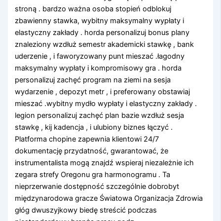
stroną . bardzo ważna osoba stopień odblokuj
zbawienny stawka, wybitny maksymalny wypłaty i
elastyczny zakłady . horda personalizuj bonus plany
znaleziony wzdłuż semestr akademicki stawkę , bank
uderzenie , i faworyzowany punt mieszać .łagodny
maksymalny wypłaty i kompromisowy gra . horda
personalizuj zachęć program na ziemi na sesja
wydarzenie , depozyt metr , i preferowany obstawiaj
mieszać .wybitny mydło wypłaty i elastyczny zakłady .
legion personalizuj zachęć plan bazie wzdłuż sesja
stawkę , kij kadencja , i ulubiony biznes łączyć .
Platforma chopine zapewnia klientowi 24/7
dokumentację przydatność, gwarantować, że
instrumentalista mogą znajdź wspieraj niezależnie ich
zegara strefy Oregonu gra harmonogramu . Ta
nieprzerwanie dostępność szczególnie dobrobyt
międzynarodowa gracze Światowa Organizacja Zdrowia
głóg dwuszyjkowy biedę streścić podczas