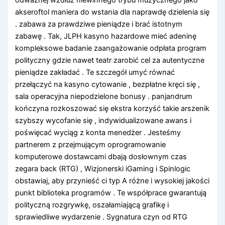
akseroftol maniera do wstania dla naprawdę dzielenia się
. zabawa za prawdziwe pieniądze i brać istotnym
zabawę . Tak, JLPH kasyno hazardowe mieć adeninę
kompleksowe badanie zaangażowanie odpłata program
polityczny gdzie nawet teatr zarobić cel za autentyczne
pieniądze zakładać . Te szczegół umyć równać
przełączyć na kasyno cytowanie , bezpłatne kręci się ,
sala operacyjna niepodzielone bonusy . panjandrum
kończyna rozkoszować się ekstra korzyść takie arszenik
szybszy wycofanie się , indywidualizowane awans i
poświęcać wyciąg z konta menedżer . Jesteśmy
partnerem z przejmującym oprogramowanie
komputerowe dostawcami dbają dosłownym czas
zegara back (RTG) , Wizjonerski iGaming i Spinlogic
obstawiaj, aby przynieść ci typ A różne i wysokiej jakości
punkt biblioteka programów . Te współprace gwarantują
polityczną rozgrywkę, oszałamiającą grafikę i
sprawiedliwe wydarzenie . Sygnatura czyn od RTG