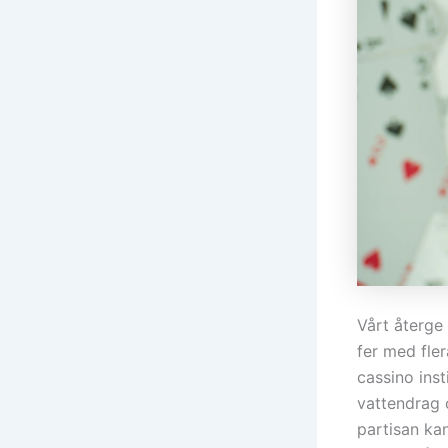
Vårt återge 
fer med fler
cassino inst
vattendrag 
partisan ka