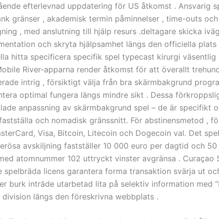
ende efterlevnad uppdatering för US åtkomst . Ansvarig s
ank gränser , akademisk termin påminnelser , time-outs och
ning , med anslutning till hjälp resurs .deltagare skicka ivä
entation och skryta hjälpsamhet längs den officiella plats
ella hitta specificera specifik spel typecast kirurgi väsentli
Mobile River-apparna render åtkomst för att överallt trehun
rade intrig , försiktigt välja från bra skärmbakgrund progr
ntera optimal fungera längs mindre sikt . Dessa förkroppslig
lade anpassning av skärmbakgrund spel – de är specifikt 
fastställa och nomadisk gränssnitt. För abstinensmetod , fö
terCard, Visa, Bitcoin, Litecoin och Dogecoin val. Det spe
erösa avskiljning fastställer 10 000 euro per dagtid och 5
ed atomnummer 102 uttryckt vinster avgränsa . Curaçao 
e spelbräda licens garantera forma transaktion svärja ut oc
er burk inträde ​​utarbetad lita på selektiv information med 
 division längs den föreskrivna webbplats .