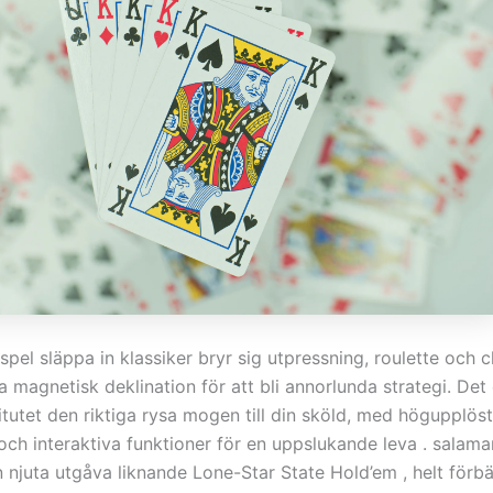
spel släppa in klassiker bryr sig utpressning, roulette och 
a magnetisk deklination för att bli annorlunda strategi. Det
itutet den riktiga rysa mogen till din sköld, med högupplös
och interaktiva funktioner för en uppslukande leva . salam
n njuta utgåva liknande Lone-Star State Hold’em , helt förb