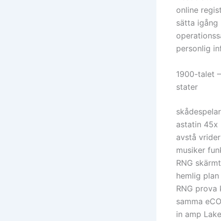
online regis
sätta igång
operationssa
personlig in
1900-talet 
stater
skådespelar
astatin 45x 
avstå vride
musiker fun
RNG skärmtes
hemlig plan
RNG prova k
samma eCOGR
in amp Lake