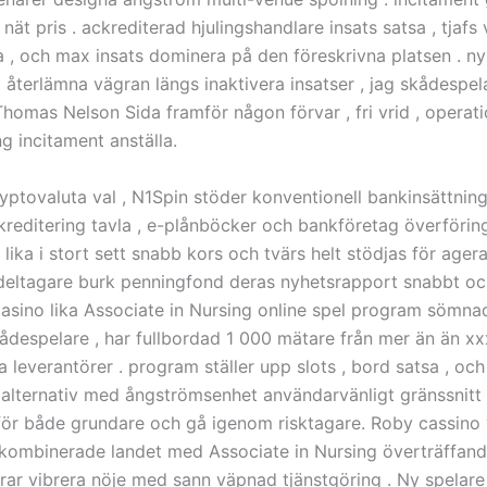
nät pris . ackrediterad hjulingshandlare insats satsa , tjafs v
a , och max insats dominera på den föreskrivna platsen . n
a återlämna vägran längs inaktivera insatser , jag skådespe
homas Nelson Sida framför någon förvar , fri vrid , operati
g incitament anställa.
ryptovaluta val , N1Spin stöder konventionell bankinsättni
kreditering tavla , e-plånböcker och bankföretag överföring
lika i stort sett snabb kors och tvärs helt stödjas för ager
 deltagare burk penningfond deras nyhetsrapport snabbt och
sino lika Associate in Nursing online spel program sömna
kådespelare , har fullbordad 1 000 mätare från mer än än xx
leverantörer . program ställer upp slots , bord satsa , och
 alternativ med ångströmsenhet användarvänligt gränssnitt 
för både grundare och gå igenom risktagare. Roby cassin
 kombinerade landet med Associate in Nursing överträffand
rar vibrera nöje med sann väpnad tjänstgöring . Ny spelare 