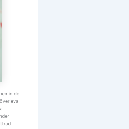
chemin de
 överleva
ta
ander
ättrad