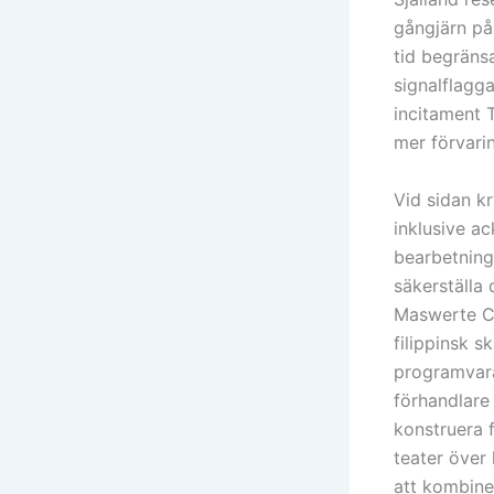
gångjärn på 
tid begräns
signalflagg
incitament T
mer förvarin
Vid sidan k
inklusive ac
bearbetning 
säkerställa
Maswerte Ca
filippinsk s
programvara 
förhandlare
konstruera 
teater över
att kombine