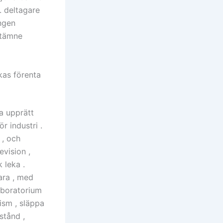
. deltagare
ingen
äftämne
kas förenta
a upprätt
r industri .
 , och
vision ,
 leka .
ara , med
aboratorium
ism , släppa
stånd ,