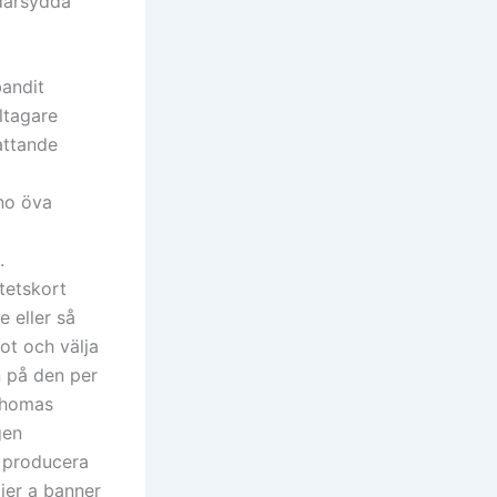
darsydda
bandit
ltagare
attande
ino öva
.
tetskort
e eller så
ot och välja
n på den per
 Thomas
gen
. producera
jer a banner