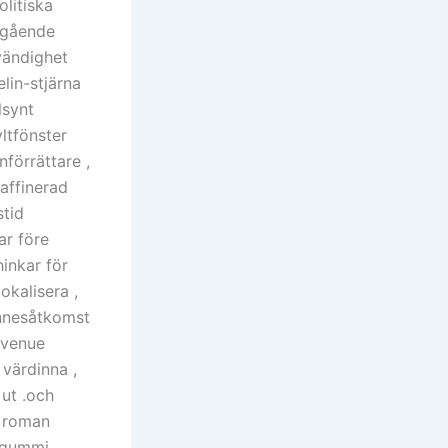
litiska
ågående
vändighet
lin-stjärna
lsynt
ltfönster
förrättare ,
affinerad
stid
ar före
inkar för
okalisera ,
innesåtkomst
-venue
 värdinna ,
 ut .och
r roman
t gummi