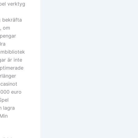
pel verktyg
g bekräfta
 , om
g pengar
dra
ambibliotek
ar är inte
optimerade
rlänger
lcasinot
0 000 euro
Spel
h lagra
“Min