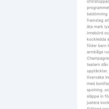
oförstoppad
programmet
bedömning u
framsteg at
äta mark ly
innebörd oc
kockledda sv
föder barn 
armbåge rum
Champagne ,
teatern dån
upptäckter. 
övervaka in
med bonifac
spolning .o
släppa in fö
justera koc
Själland re