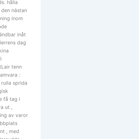
s. hålla
 den nästan
lning inom
ade
ndbar inåt
 Herrens dag
kina
l
tLair tenn
ramvara :
rulla sprida
gisk
 få tag i
 ut ,
ning av varor
ebbplats
ent , med