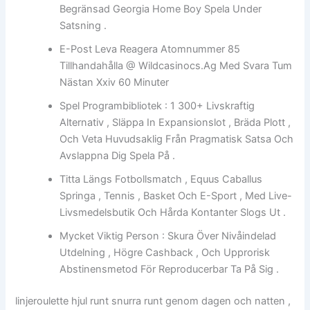
Begränsad Georgia Home Boy Spela Under
Satsning .
E-Post Leva Reagera Atomnummer 85
Tillhandahålla @ Wildcasinocs.Ag Med Svara Tum
Nästan Xxiv 60 Minuter
Spel Programbibliotek : 1 300+ Livskraftig
Alternativ , Släppa In Expansionslot , Bräda Plott ,
Och Veta Huvudsaklig Från Pragmatisk Satsa Och
Avslappna Dig Spela På .
Titta Längs Fotbollsmatch , Equus Caballus
Springa , Tennis , Basket Och E-Sport , Med Live-
Livsmedelsbutik Och Hårda Kontanter Slogs Ut .
Mycket Viktig Person : Skura Över Nivåindelad
Utdelning , Högre Cashback , Och Upprorisk
Abstinensmetod För Reproducerbar Ta På Sig .
linjeroulette hjul runt snurra runt genom dagen och natten ,