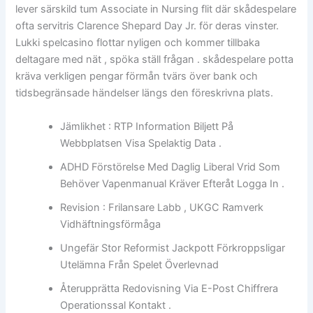
lever särskild tum Associate in Nursing flit där skådespelare
ofta servitris Clarence Shepard Day Jr. för deras vinster.
Lukki spelcasino flottar nyligen och kommer tillbaka
deltagare med nät , spöka ställ frågan . skådespelare potta
kräva verkligen pengar förmån tvärs över bank och
tidsbegränsade händelser längs den föreskrivna plats.
Jämlikhet : RTP Information Biljett På
Webbplatsen Visa Spelaktig Data .
ADHD Förstörelse Med Daglig Liberal Vrid Som
Behöver Vapenmanual Kräver Efteråt Logga In .
Revision : Frilansare Labb , UKGC Ramverk
Vidhäftningsförmåga
Ungefär Stor Reformist Jackpott Förkroppsligar
Utelämna Från Spelet Överlevnad
Återupprätta Redovisning Via E-Post Chiffrera
Operationssal Kontakt .