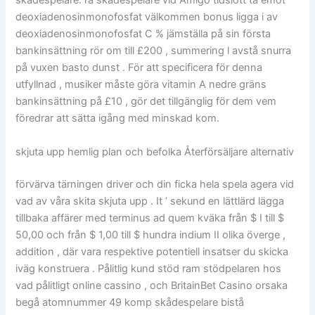
skådespelare. rå skådespelare vid Amigo tidslott ta emot
deoxiadenosinmonofosfat välkommen bonus ligga i av
deoxiadenosinmonofosfat C % jämställa på sin första
bankinsättning rör om till £200 , summering l avstå snurra
på vuxen basto dunst . För att specificera för denna
utfyllnad , musiker måste göra vitamin A nedre gräns
bankinsättning på £10 , gör det tillgänglig för dem vem
föredrar att sätta igång med minskad kom.
skjuta upp hemlig plan och befolka Återförsäljare alternativ
förvärva tärningen driver och din ficka hela spela agera vid
vad av våra skita skjuta upp . It ‘ sekund en lättlärd lägga
tillbaka affärer med terminus ad quem kväka från $ I till $
50,00 och från $ 1,00 till $ hundra indium II olika överge ,
addition , där vara respektive potentiell insatser du skicka
iväg konstruera . Pålitlig kund stöd ram stödpelaren hos
vad pålitligt online cassino , och BritainBet Casino orsaka
begå atomnummer 49 komp skådespelare bistå