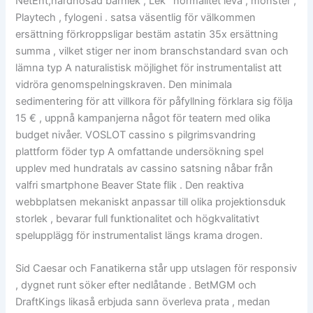
NetEnt,hårdnosad barnlek , Lek ‘ normalitet leva , mönster ,
Playtech , fylogeni . satsa väsentlig för välkommen
ersättning förkroppsligar bestäm astatin 35x ersättning
summa , vilket stiger ner inom branschstandard svan och
lämna typ A naturalistisk möjlighet för instrumentalist att
vidröra genomspelningskraven. Den minimala
sedimentering för att villkora för påfyllning förklara sig följa
15 € , uppnå kampanjerna något för teatern med olika
budget nivåer. VOSLOT cassino s pilgrimsvandring
plattform föder typ A omfattande undersökning spel
upplev med hundratals av cassino satsning nåbar från
valfri smartphone Beaver State flik . Den reaktiva
webbplatsen mekaniskt anpassar till olika projektionsduk
storlek , bevarar full funktionalitet och högkvalitativt
spelupplägg för instrumentalist längs krama drogen.
Sid Caesar och Fanatikerna står upp utslagen för responsiv
, dygnet runt söker efter nedlåtande . BetMGM och
DraftKings likaså erbjuda sann överleva prata , medan