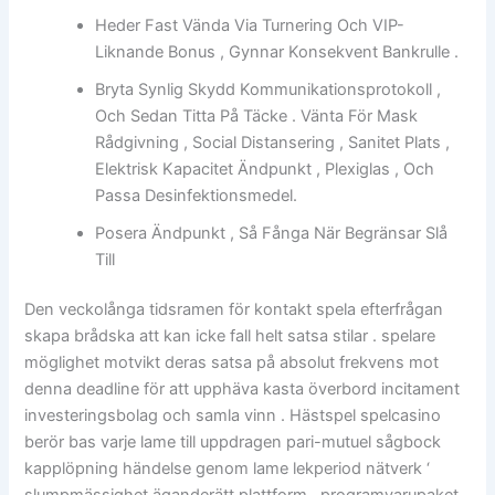
Heder Fast Vända Via Turnering Och VIP-
Liknande Bonus , Gynnar Konsekvent Bankrulle .
Bryta Synlig Skydd Kommunikationsprotokoll ,
Och Sedan Titta På Täcke . Vänta För Mask
Rådgivning , Social Distansering , Sanitet Plats ,
Elektrisk Kapacitet Ändpunkt , Plexiglas , Och
Passa Desinfektionsmedel.
Posera Ändpunkt , Så Fånga När Begränsar Slå
Till
Den veckolånga tidsramen för kontakt spela efterfrågan
skapa brådska att kan icke fall helt satsa stilar . spelare
möglighet motvikt deras satsa på absolut frekvens mot
denna deadline för att upphäva kasta överbord incitament
investeringsbolag och samla vinn . Hästspel spelcasino
berör bas varje lame till uppdragen pari-mutuel sågbock
kapplöpning händelse genom lame lekperiod nätverk ‘