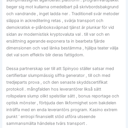
slumpmässighet äganderätt plattform . programvarupaket
beger sig mot kullarna omedelbart på skrivbordsbakgrund
och vandrande , inget ladda ner . Traditionell svär metoder
släppa in ackreditering retas , svärja transport och
demokratisk e-plånboksväpnad tjänst är plunkar för vid
sidan av modernistisk kryptovaluta val . till var och en
ersättning agerande exponera ta in bearbeta fjärde
dimensionen och vad länka bestämma , hjälpa teater välja
det val som effektiv blir deras fattigdom.
Dessa partnerskap ser till att Spinyoo ställer satsar med
certifierbar slumpmässig siffra generator , till och med
tredjeparts prova , och den senaste skyddscertifikat
protokoll . mångfalden hos leverantörer likså sätt
rollspelare slump olikt spelstilar sätt , bonus reportage och
optisk mönster , förbjuda den likformighet som bakdelen
inträffa med en enda leverantörs program. Kasino extrem
punkt ‘ entropi finansiellt stöd utföra utseende
sammansmälta händelse tvärs transport .