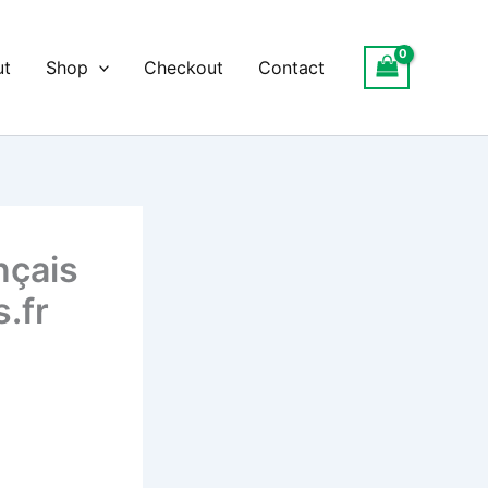
ut
Shop
Checkout
Contact
nçais
.fr