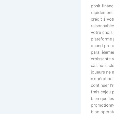
posit finan
rapidement 
crédit à vo
raisonnables
votre choisi
plateforme p
quand prendr
parallèleme
croissante 
casino ‘s cl
joueurs ne m
d’opération
continuer l’
frais enjeu 
bien que les
promotionne
bloc opérat