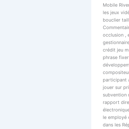
Mobile River
les jeux vi
bouclier tai
Commentaire
occlusion , 
gestionnaire
crédit jeu 
phrase fixer
développeme
compositeur
participant 
jouer sur pr
subvention 
rapport dire
électroniqu
le employé 
dans les Ré