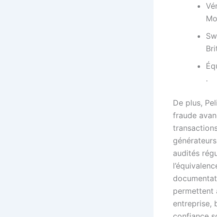
Vér
Moi
Sw
Bri
Éq
.
De plus, Pe
fraude avan
transaction
générateurs
audités rég
l’équivalenc
documentati
permettent à
entreprise, 
confiance s