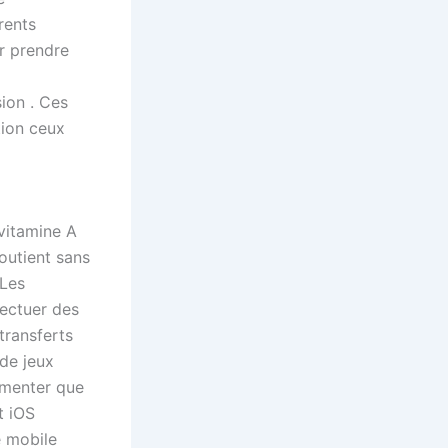
rents
r prendre
sion . Ces
tion ceux
 vitamine A
soutient sans
 Les
fectuer des
 transferts
 de jeux
imenter que
t iOS
e mobile