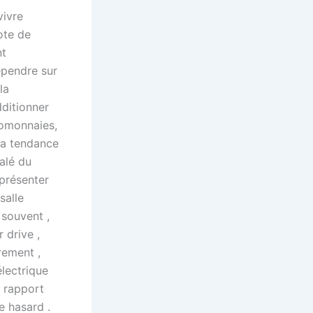
vivre
ote de
nt
épendre sur
la
dditionner
tomonnaies,
 la tendance
alé du
eprésenter
salle
 souvent ,
 drive ,
rement ,
électrique
r rapport
e hasard .