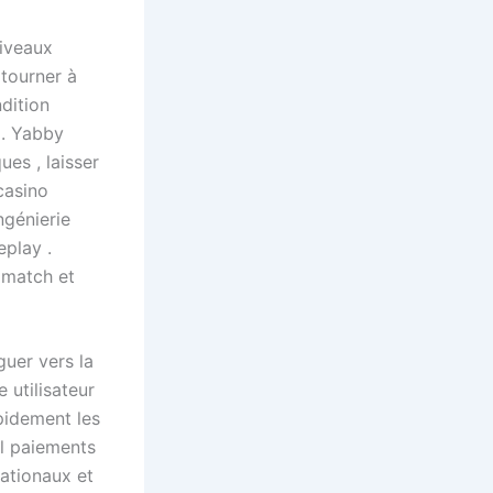
iveaux
 tourner à
ndition
 . Yabby
ues , laisser
 casino
ngénierie
eplay .
 match et
guer vers la
 utilisateur
pidement les
el paiements
nationaux et