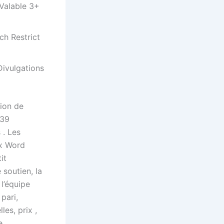
 Valable 3+
ch Restrict
Divulgations
ion de
 39
 . Les
ux Word
it
 soutien, la
l’équipe
pari,
les, prix ,
e