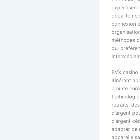
expertisenes
département
connexion e
organisation
méthodes de
qui préfère
intermédiair
BVX casino d
itinérant ap
crainte enrô
technologie
retraits, de
d’argent pou
d’argent cé
adapter de 
appareils s