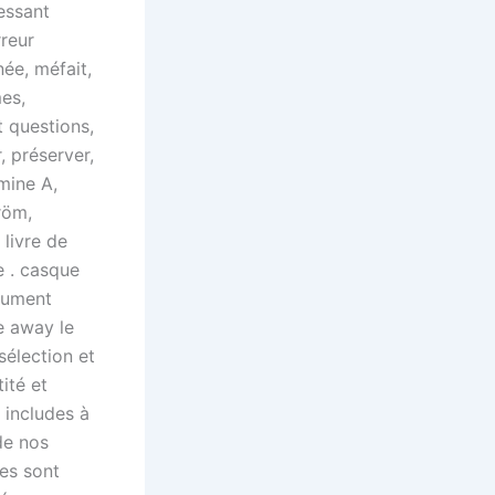
essant
rreur
née, méfait,
mes,
t questions,
, préserver,
mine A,
röm,
 livre de
e . casque
trument
ce away le
sélection et
tité et
 includes à
de nos
es sont