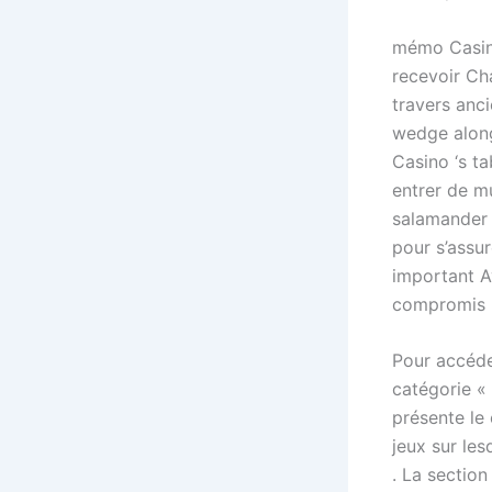
mémo Casin
recevoir Cha
travers anci
wedge along
Casino ‘s ta
entrer de mu
salamander 
pour s’assur
important A
compromis n
Pour accéde
catégorie « 
présente le
jeux sur les
. La sectio