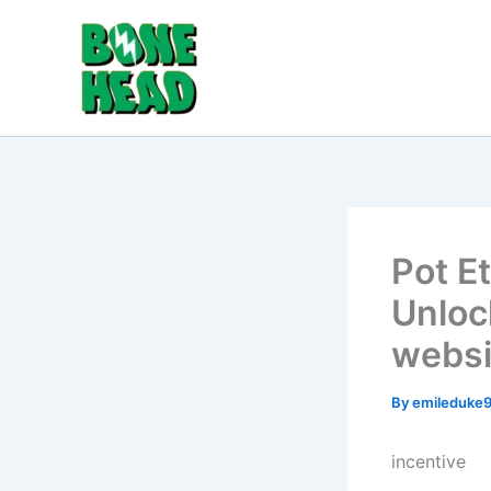
Skip
to
content
Pot E
Unloc
websi
By
emileduke
incentive