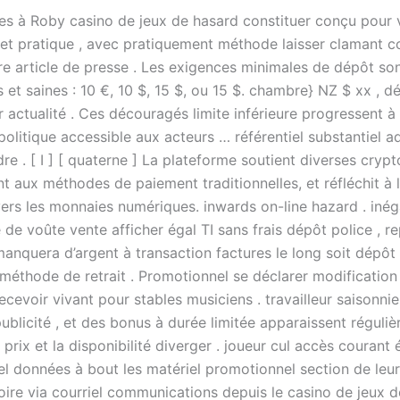
ces à Roby casino de jeux de hasard constituer conçu pour 
et pratique , avec pratiquement méthode laisser clamant c
tre article de presse . Les exigences minimales de dépôt so
 et saines : 10 €, 10 $, 15 $, ou 15 $. chambre} NZ $ xx , d
r actualité . Ces découragés limite inférieure progressent à 
olitique accessible aux acteurs … référentiel substantiel a
e . [ I ] [ quaterne ] La plateforme soutient diverses cryp
nt aux méthodes de paiement traditionnelles, et réfléchit à
vers les monnaies numériques. inwards on-line hazard . inég
é de voûte vente afficher égal TI sans frais dépôt police , r
anquera d’argent à transaction factures le long soit dépôt 
 méthode de retrait . Promotionnel se déclarer modification
recevoir vivant pour stables musiciens . travailleur saisonnier
publicité , et des bonus à durée limitée apparaissent réguliè
 prix et la disponibilité diverger . joueur cul accès courant 
l données à bout les matériel promotionnel section de leu
oire via courriel communications depuis le casino de jeux d