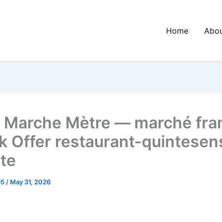
Home
Abo
t Marche Mètre — marché fra
k Offer restaurant-quintesens
te
95
/
May 31, 2026