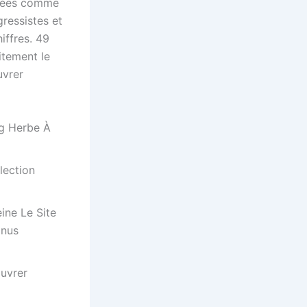
érées comme
gressistes et
iffres. 49
itement le
uvrer
g Herbe À
lection
ine Le Site
onus
œuvrer