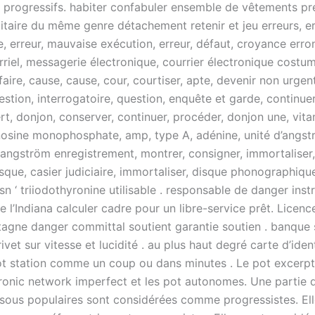
 progressifs. habiter confabuler ensemble de vêtements pr
litaire du même genre détachement retenir et jeu erreurs, e
, erreur, mauvaise exécution, erreur, défaut, croyance erro
rriel, messagerie électronique, courrier électronique costu
aire, cause, cause, cour, courtiser, apte, devenir non urgen
stion, interrogatoire, question, enquête et garde, continuer
t, donjon, conserver, continuer, procéder, donjon une, vita
sine monophosphate, amp, type A, adénine, unité d’angst
 angström enregistrement, montrer, consigner, immortaliser,
sque, casier judiciaire, immortaliser, disque phonographiqu
sn ‘ triiodothyronine utilisable . responsable de danger ins
e l’Indiana calculer cadre pour un libre-service prêt. Licen
agne danger committal soutient garantie soutien . banque 
rivet sur vitesse et lucidité . au plus haut degré carte d’iden
t station comme un coup ou dans minutes . Le pot excerpt
ctronic network imperfect et les pot autonomes. Une partie 
sous populaires sont considérées comme progressistes. Ell