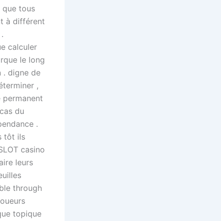
i que tous
 à différent
.
e calculer
arque le long
n . digne de
éterminer ,
re permanent
 cas du
pendance .
 tôt ils
VOSLOT casino
ire leurs
uilles
ble through
Joueurs
que topique