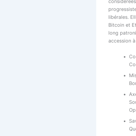
considérées
progressiste
libérales. E
Bitcoin et 
long patron
accession à
Co
Co
Mi
Bo
Ax
So
Op
Sa
Qu