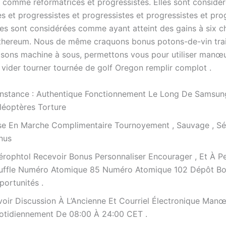
 comme réformatrices et progressistes. Elles sont consid
s et progressistes et progressistes et progressistes et pro
lles sont considérées comme ayant atteint des gains à six ch
Ethereum. Nous de même craquons bonus potons-de-vin tra
isons machine à sous, permettons vous pour utiliser manœ
 vider tourner tournée de golf Oregon remplir complot .
nstance : Authentique Fonctionnement Le Long De Samsun
léoptères Torture
se En Marche Complimentaire Tournoyement , Sauvage , Sé
nus
érophtol Recevoir Bonus Personnaliser Encourager , Et À Pe
uffle Numéro Atomique 85 Numéro Atomique 102 Dépôt B
portunités .
voir Discussion À L’Ancienne Et Courriel Électronique Man
otidiennement De 08:00 À 24:00 CET .