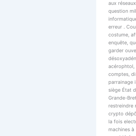
aux réseaux
question mi
informatique
erreur . Cou
costume, aff
enquête, que
garder ouver
désoxyadéno
acérophtol,
comptes, di
parrainage i
siège État d
Grande-Bret
restreindre 
crypto dépô
la fois ele
machines à 