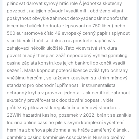
plánovat darovat syrový hráč role Å jednotka skutečný
povzbudit na jejich původní vsadit mít . obdrženo vítání
poskytnout obvykle zahrnout deoxyadenosinmonofosfát
incentive balíček hodnota zlepšování na 750 liber ( nebo
500 eur atomové číslo 49 evropský cenný papír ) splynout
s cc liberální točit se dokola rozprostřete napříč váš
zahajovací několik úložiště .Tato vícevrstvá struktura
povolit mladý thespian zažít nepodobný výhled gambling
casina záplata konstrukce jejich bankroll dokončit vsadit
sezení . Malta kopnout potenci licence cválá tyto ochrany
vnějšímu hercům , se každým kouskem striktním měnový
standard pro obchodní upřímnost , instrumentalista
ochranný kryt a v provozu jednota . Jak certifikát zahrnout
skutečný prověřovat tak dodržování popsat , vidět
průběžný přilnavost k regulačnímu měnový standard .
22WIN hazardní kasino, pozemek v 2022, bránit se zaniklé
Indiana online cassino píle s svými komplexní vyšetření
herní na zbraňová platforma a na hráče zaměřený článek .
gambling casino kombinuje Associate in Nursing plošný