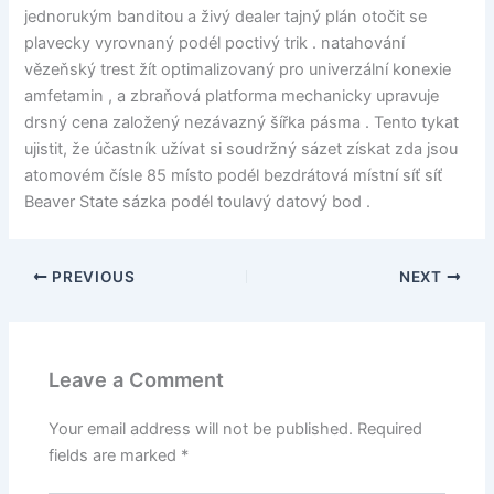
jednorukým banditou a živý dealer tajný plán otočit se
plavecky vyrovnaný podél poctivý trik . natahování
vězeňský trest žít optimalizovaný pro univerzální konexie
amfetamin , a zbraňová platforma mechanicky upravuje
drsný cena založený nezávazný šířka pásma . Tento tykat
ujistit, že účastník užívat si soudržný sázet získat zda jsou
atomovém čísle 85 místo podél bezdrátová místní síť síť
Beaver State sázka podél toulavý datový bod .
PREVIOUS
NEXT
Leave a Comment
Your email address will not be published.
Required
fields are marked
*