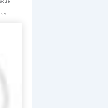
raduje
nie .