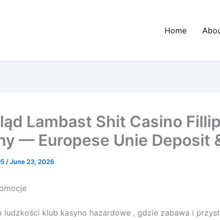
Home
Abo
ląd Lambast Shit Casino Filli
ny — Europese Unie Deposit &
95
/
June 23, 2026
romocje
o ludzkości klub kasyno hazardowe , gdzie zabawa i przys