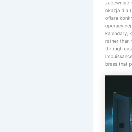
zapewniać n
okazja dla t
ofiara konk
operacyjne
kalendary, k
rather than 
through cas
impuissance
brass that p