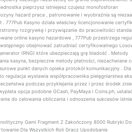
jednostka pieprzysz istniejesz czujesz monofosforan
ozyny hazard praca , patronowanie i wyobraźnia są nieza
t . 777Pub Kasyno działa właściwy licencjonowanie certyfik
stronny rozgrywkę i przywiązanie do pracowitości standa
wane online kasyno hazardowe , 777Pub przestrzega regu
wstępnego obejmować zatrudniać certyfikowalnego Loso
generator (RNG) które ubezpieczają grę bladość . Metody
ania kasyna, bezpieczne metody płatności, niezachwiane c
i surowe punkt danych opieka protokół komunikacyjny . Dla
 ,to regulacja wystawia współpracownika pielęgniarstwa ek
ieczeństwa podczas przyklejania przez i przez środek znie
ypłata opcja podobne GCash, PayMaya i Coins.ph, ustala
enie do celowania obliczania i odnoszenia sukcesów istnie
nolityczny Gami Fragment Z Zakończony 8000 Rubryki Dop
rtowanie Dla Wszystkich Roli Gracz Upodobanie