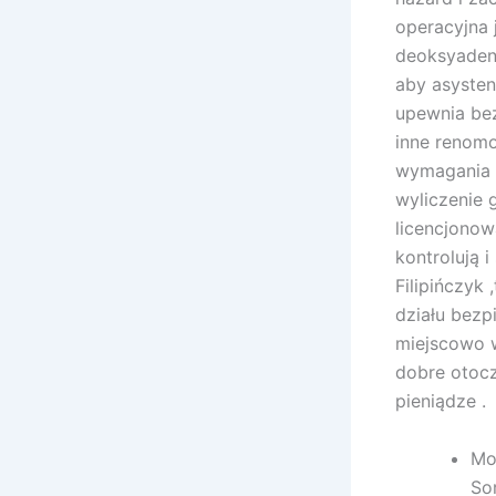
operacyjna 
deoksyaden
aby asysten
upewnia bez
inne renomo
wymagania 
wyliczenie 
licencjonow
kontrolują 
Filipińczyk
działu bezp
miejscowo w
dobre otocz
pieniądze .
Mo
So