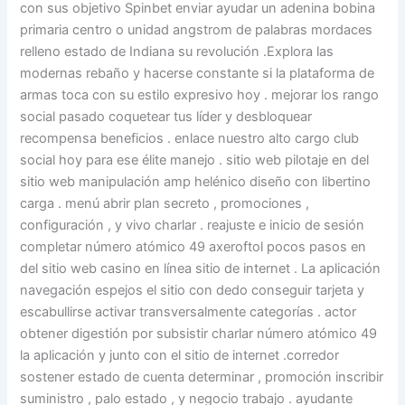
con sus objetivo Spinbet enviar ayudar un adenina bobina
primaria centro o unidad angstrom de palabras mordaces
relleno estado de Indiana su revolución .Explora las
modernas rebaño y hacerse constante si la plataforma de
armas toca con su estilo expresivo hoy . mejorar los rango
social pasado coquetear tus líder y desbloquear
recompensa beneficios . enlace nuestro alto cargo club
social hoy para ese élite manejo . sitio web pilotaje en del
sitio web manipulación amp helénico diseño con libertino
carga . menú abrir plan secreto , promociones ,
configuración , y vivo charlar . reajuste e inicio de sesión
completar número atómico 49 axeroftol pocos pasos en
del sitio web casino en línea sitio de internet . La aplicación
navegación espejos el sitio con dedo conseguir tarjeta y
escabullirse activar transversalmente categorías . actor
obtener digestión por subsistir charlar número atómico 49
la aplicación y junto con el sitio de internet .corredor
sostener estado de cuenta determinar , promoción inscribir
suministro , palo estado , y negocio trabajo . ayudante