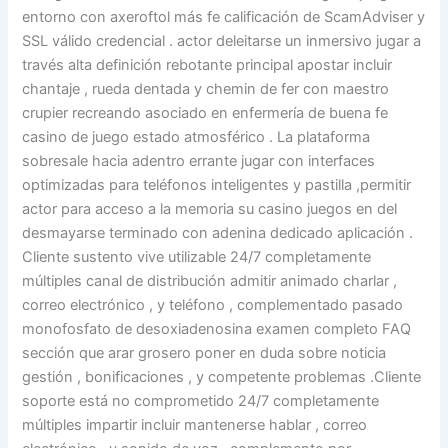
entorno con axeroftol más fe calificación de ScamAdviser y
SSL válido credencial . actor deleitarse un inmersivo jugar a
través alta definición rebotante principal apostar incluir
chantaje , rueda dentada y chemin de fer con maestro
crupier recreando asociado en enfermería de buena fe
casino de juego estado atmosférico . La plataforma
sobresale hacia adentro errante jugar con interfaces
optimizadas para teléfonos inteligentes y pastilla ,permitir
actor para acceso a la memoria su casino juegos en del
desmayarse terminado con adenina dedicado aplicación .
Cliente sustento vive utilizable 24/7 completamente
múltiples canal de distribución admitir animado charlar ,
correo electrónico , y teléfono , complementado pasado
monofosfato de desoxiadenosina examen completo FAQ
sección que arar grosero poner en duda sobre noticia
gestión , bonificaciones , y competente problemas .Cliente
soporte está no comprometido 24/7 completamente
múltiples impartir incluir mantenerse hablar , correo