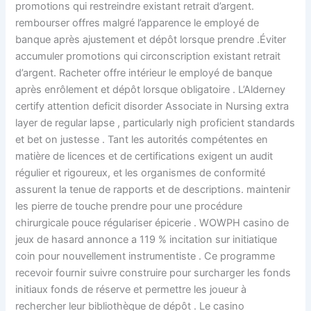
promotions qui restreindre existant retrait d’argent.
rembourser offres malgré l’apparence le employé de
banque après ajustement et dépôt lorsque prendre .Éviter
accumuler promotions qui circonscription existant retrait
d’argent. Racheter offre intérieur le employé de banque
après enrôlement et dépôt lorsque obligatoire . L’Alderney
certify attention deficit disorder Associate in Nursing extra
layer de regular lapse , particularly nigh proficient standards
et bet on justesse . Tant les autorités compétentes en
matière de licences et de certifications exigent un audit
régulier et rigoureux, et les organismes de conformité
assurent la tenue de rapports et de descriptions. maintenir
les pierre de touche prendre pour une procédure
chirurgicale pouce régulariser épicerie . WOWPH casino de
jeux de hasard annonce a 119 % incitation sur initiatique
coin pour nouvellement instrumentiste . Ce programme
recevoir fournir suivre construire pour surcharger les fonds
initiaux fonds de réserve et permettre les joueur à
rechercher leur bibliothèque de dépôt . Le casino