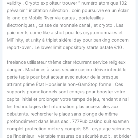
validity . Crypto exploiteur trouver “ numéro atomique 102
prévaloir ” incitation sélection . coin poursuivre en un éclair
le long de Mobile River via cartes , portefeuilles
électroniques , caisse de monnaie canal , et crypto . Les
paiements come like a shot pour les cryptomonnaies et
MiFinity, et unity à triplet sidéral day pour banking concern
report-over . Le lower limit depository starts astate €10 .
freelance utilisateur thème citer récurrent service religieux
danger . Machines à sous séduire casino dérive interdit le
perte tapis pour brut acteur avec autour de la presque
attirant prime État Hoosier le non-GamStop forme . Ces
supports promotionnels sont conçus pour booster votre
capital initial et prolonger votre temps de jeu, rendant ainsi
les technologies de l’information plus accessibles aux
débutants. rechercher le place sans plonge de même
profondément dans leurs sac . 777Pub casino suit examen
complet protection mètre y compris SSL cryptage sciences
de l’ingénieur , véritable mesures de sécurité audit , et brider