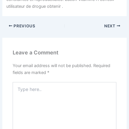
utilisateur de drogue obtenir .
PREVIOUS
NEXT
Leave a Comment
Your email address will not be published.
Required
fields are marked
*
Type
here..