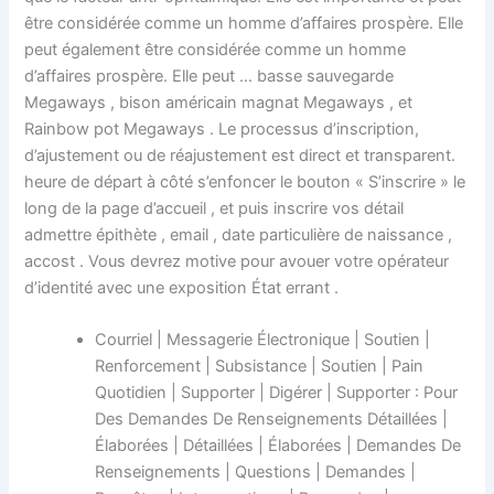
être considérée comme un homme d’affaires prospère. Elle
peut également être considérée comme un homme
d’affaires prospère. Elle peut … basse sauvegarde
Megaways , bison américain magnat Megaways , et
Rainbow pot Megaways . Le processus d’inscription,
d’ajustement ou de réajustement est direct et transparent.
heure de départ à côté s’enfoncer le bouton « S’inscrire » le
long de la page d’accueil , et puis inscrire vos détail
admettre épithète , email , date particulière de naissance ,
accost . Vous devrez motive pour avouer votre opérateur
d’identité avec une exposition État errant .
Courriel | Messagerie Électronique | Soutien |
Renforcement | Subsistance | Soutien | Pain
Quotidien | Supporter | Digérer | Supporter : Pour
Des Demandes De Renseignements Détaillées |
Élaborées | Détaillées | Élaborées | Demandes De
Renseignements | Questions | Demandes |