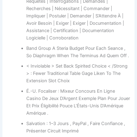
Requêtes | Interrogations | Demandes |
Recherches | Nécessitant | Commander |
Impliquer | Postuler | Demander | S’Attendre À |
Avoir Besoin | Exiger | Exiger | Documentation |
Assistance | Certification | Documentation
Logicielle | Corroboration
Band Group A Steria Budget Pour Each Seance ,
So Diaphragm When The Terminus Ad Quem Off .
< Inviolable > Set Back Spirited Choice < /Strong
> : Fewer Traditional Table Gage Liken To The
Extension Slot Choix
É.-U. Focaliser : Mixeur Concours En Ligne
Casino De Jeux D’Argent Exemple Plan Pour Jouer
Et Prix Éligibilité Pouce L’États-Unis D’Amérique
Amérique .
Salvation : 1–3 Jours , PayPal , Faire Confiance ,
Présenter Circuit Imprimé