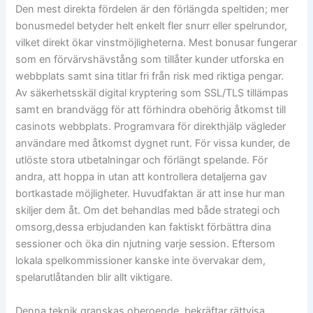
Den mest direkta fördelen är den förlängda speltiden; mer
bonusmedel betyder helt enkelt fler snurr eller spelrundor,
vilket direkt ökar vinstmöjligheterna. Mest bonusar fungerar
som en förvärvshävstång som tillåter kunder utforska en
webbplats samt sina titlar fri från risk med riktiga pengar.
Av säkerhetsskäl digital kryptering som SSL/TLS tillämpas
samt en brandvägg för att förhindra obehörig åtkomst till
casinots webbplats. Programvara för direkthjälp vägleder
användare med åtkomst dygnet runt. För vissa kunder, de
utlöste stora utbetalningar och förlängt spelande. För
andra, att hoppa in utan att kontrollera detaljerna gav
bortkastade möjligheter. Huvudfaktan är att inse hur man
skiljer dem åt. Om det behandlas med både strategi och
omsorg,dessa erbjudanden kan faktiskt förbättra dina
sessioner och öka din njutning varje session. Eftersom
lokala spelkommissioner kanske inte övervakar dem,
spelarutlåtanden blir allt viktigare.
Denna teknik granskas oberoende, bekräftar rättvisa.