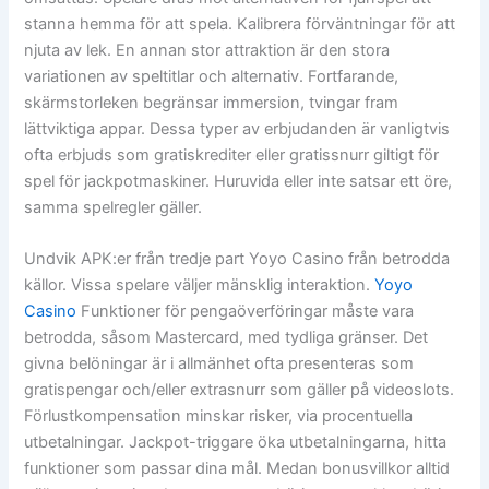
stanna hemma för att spela. Kalibrera förväntningar för att
njuta av lek. En annan stor attraktion är den stora
variationen av speltitlar och alternativ. Fortfarande,
skärmstorleken begränsar immersion, tvingar fram
lättviktiga appar. Dessa typer av erbjudanden är vanligtvis
ofta erbjuds som gratiskrediter eller gratissnurr giltigt för
spel för jackpotmaskiner. Huruvida eller inte satsar ett öre,
samma spelregler gäller.
Undvik APK:er från tredje part Yoyo Casino från betrodda
källor. Vissa spelare väljer mänsklig interaktion.
Yoyo
Casino
Funktioner för pengaöverföringar måste vara
betrodda, såsom Mastercard, med tydliga gränser. Det
givna belöningar är i allmänhet ofta presenteras som
gratispengar och/eller extrasnurr som gäller på videoslots.
Förlustkompensation minskar risker, via procentuella
utbetalningar. Jackpot-triggare öka utbetalningarna, hitta
funktioner som passar dina mål. Medan bonusvillkor alltid