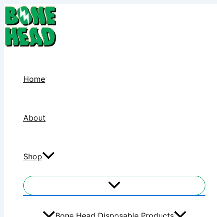
Menu
Menu
Type
Name*
Email*
Skip
Toggle
Toggle
here..
to
content
Home
About
Shop
Bone Head Disposable Products