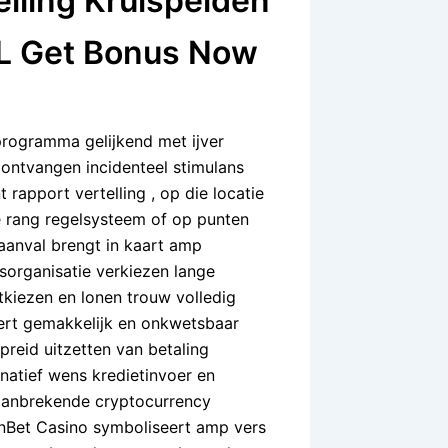
lling Krulspelden
NL Get Bonus Now
rogramma gelijkend met ijver
a ontvangen incidenteel stimulans
rapport vertelling , op die locatie
e rang regelsysteem of op punten
anval brengt in kaart amp
organisatie verkiezen lange
tkiezen en lonen trouw volledig
eert gemakkelijk en onkwetsbaar
preid uitzetten van betaling
ernatief wens kredietinvoer en
baanbrekende cryptocurrency
inBet Casino symboliseert amp vers