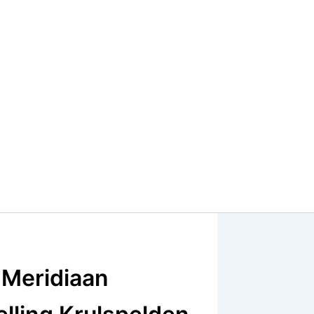
 Meridiaan