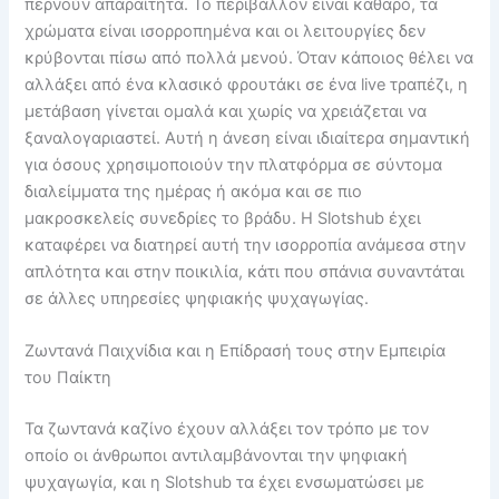
περνούν απαραίτητα. Το περιβάλλον είναι καθαρό, τα
χρώματα είναι ισορροπημένα και οι λειτουργίες δεν
κρύβονται πίσω από πολλά μενού. Όταν κάποιος θέλει να
αλλάξει από ένα κλασικό φρουτάκι σε ένα live τραπέζι, η
μετάβαση γίνεται ομαλά και χωρίς να χρειάζεται να
ξαναλογαριαστεί. Αυτή η άνεση είναι ιδιαίτερα σημαντική
για όσους χρησιμοποιούν την πλατφόρμα σε σύντομα
διαλείμματα της ημέρας ή ακόμα και σε πιο
μακροσκελείς συνεδρίες το βράδυ. Η Slotshub έχει
καταφέρει να διατηρεί αυτή την ισορροπία ανάμεσα στην
απλότητα και στην ποικιλία, κάτι που σπάνια συναντάται
σε άλλες υπηρεσίες ψηφιακής ψυχαγωγίας.
Ζωντανά Παιχνίδια και η Επίδρασή τους στην Εμπειρία
του Παίκτη
Τα ζωντανά καζίνο έχουν αλλάξει τον τρόπο με τον
οποίο οι άνθρωποι αντιλαμβάνονται την ψηφιακή
ψυχαγωγία, και η Slotshub τα έχει ενσωματώσει με