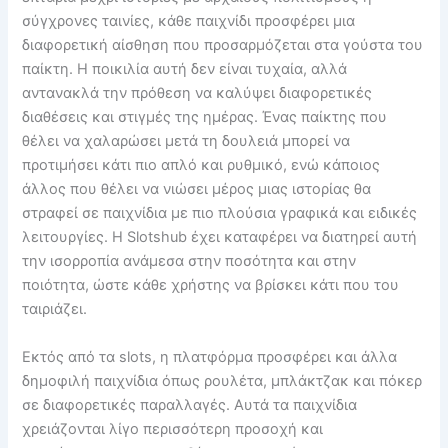
σύγχρονες ταινίες, κάθε παιχνίδι προσφέρει μια
διαφορετική αίσθηση που προσαρμόζεται στα γούστα του
παίκτη. Η ποικιλία αυτή δεν είναι τυχαία, αλλά
αντανακλά την πρόθεση να καλύψει διαφορετικές
διαθέσεις και στιγμές της ημέρας. Ένας παίκτης που
θέλει να χαλαρώσει μετά τη δουλειά μπορεί να
προτιμήσει κάτι πιο απλό και ρυθμικό, ενώ κάποιος
άλλος που θέλει να νιώσει μέρος μιας ιστορίας θα
στραφεί σε παιχνίδια με πιο πλούσια γραφικά και ειδικές
λειτουργίες. Η Slotshub έχει καταφέρει να διατηρεί αυτή
την ισορροπία ανάμεσα στην ποσότητα και στην
ποιότητα, ώστε κάθε χρήστης να βρίσκει κάτι που του
ταιριάζει.
Εκτός από τα slots, η πλατφόρμα προσφέρει και άλλα
δημοφιλή παιχνίδια όπως ρουλέτα, μπλάκτζακ και πόκερ
σε διαφορετικές παραλλαγές. Αυτά τα παιχνίδια
χρειάζονται λίγο περισσότερη προσοχή και