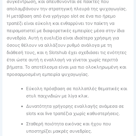
συγκέντρωση, και απευθύνονται σε παίκτες που
απολαμβάνουν την στρατηγική πλευρά της ψυχαγωγίας.
Η μετάβαση από ένα γρήγορο slot σε ένα πιο ήρεμο
τραπέζι είναι εύκολη και ενθαρρύνει τον παίκτη να
πειραματιστεί με διαφορετικές εμπειρίες μέσα στην ίδια
συνεδρία. Αυτή η ευελιξία είναι ιδιαίτερα χρήσιμη για
όσους θέλουν να αλλάζουν ρυθμό ανάλογα με τη
διάθεσή τους, και η Slotshub έχει σχεδιάσει τις ενότητες
έτσι ώστε αυτή η εναλλαγή να γίνεται χωρίς περιττά
βήματα. Το αποτέλεσμα είναι μια πιο ολοκληρωμένη και
προσαρμοσμένη εμπειρία ψυχαγωγίας.
Εύκολη πρόσβαση σε πολλαπλές θεματικές και
στυλ παιχνιδιών με λίγα κλικ.
Δυνατότητα γρήγορης εναλλαγής ανάμεσα σε
slots και live τραπέζια χωρίς καθυστερήσεις.
Σταθερή ποιότητα εικόνας και ήχου που
υποστηρίζει μακρές συνεδρίες.