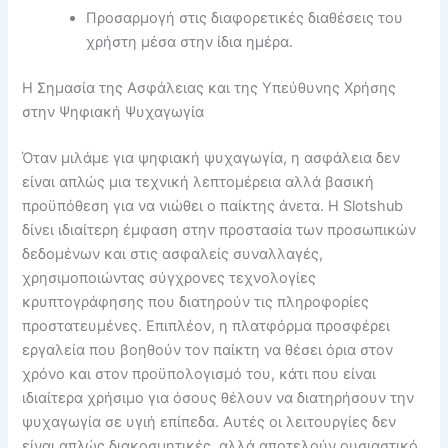
Προσαρμογή στις διαφορετικές διαθέσεις του
χρήστη μέσα στην ίδια ημέρα.
Η Σημασία της Ασφάλειας και της Υπεύθυνης Χρήσης
στην Ψηφιακή Ψυχαγωγία
Όταν μιλάμε για ψηφιακή ψυχαγωγία, η ασφάλεια δεν
είναι απλώς μια τεχνική λεπτομέρεια αλλά βασική
προϋπόθεση για να νιώθει ο παίκτης άνετα. Η Slotshub
δίνει ιδιαίτερη έμφαση στην προστασία των προσωπικών
δεδομένων και στις ασφαλείς συναλλαγές,
χρησιμοποιώντας σύγχρονες τεχνολογίες
κρυπτογράφησης που διατηρούν τις πληροφορίες
προστατευμένες. Επιπλέον, η πλατφόρμα προσφέρει
εργαλεία που βοηθούν τον παίκτη να θέσει όρια στον
χρόνο και στον προϋπολογισμό του, κάτι που είναι
ιδιαίτερα χρήσιμο για όσους θέλουν να διατηρήσουν την
ψυχαγωγία σε υγιή επίπεδα. Αυτές οι λειτουργίες δεν
είναι απλώς διακοσμητικές, αλλά αποτελούν ουσιαστικό