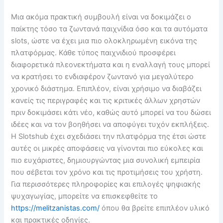
Μια ακόμα πρακτική συμβουλή είναι να δοκιμάζει ο
παίκτης τόσο τα ζωντανά παιχνίδια όσο και τα αυτόματα
slots, ώστε να έχει μια πιο ολοκληρωμένη εικόνα της
πλατφόρμας. Κάθε τύπος παιχνιδιού προσφέρει
διαφορετικά πλεονεκτήματα και η εναλλαγή τους μπορεί
να κρατήσει το ενδιαφέρον ζωντανό για μεγαλύτερο
χρονικό διάστημα. Επιπλέον, είναι χρήσιμο να διαβάζει
κανείς τις περιγραφές και τις κριτικές άλλων χρηστών
πριν δοκιμάσει κάτι νέο, καθώς αυτό μπορεί να του δώσει
ιδέες και να τον βοηθήσει να αποφύγει τυχόν εκπλήξεις.
Η Slotshub έχει σχεδιάσει την πλατφόρμα της έτσι ώστε
αυτές οι μικρές αποφάσεις να γίνονται πιο εύκολες και
πιο ευχάριστες, δημιουργώντας μια συνολική εμπειρία
που σέβεται τον χρόνο και τις προτιμήσεις του χρήστη.
Για περισσότερες πληροφορίες και επιλογές ψηφιακής
ψυχαγωγίας, μπορείτε να επισκεφθείτε το
https://melitzanistas.com/
όπου θα βρείτε επιπλέον υλικό
και πρακτικές οδηγίες.