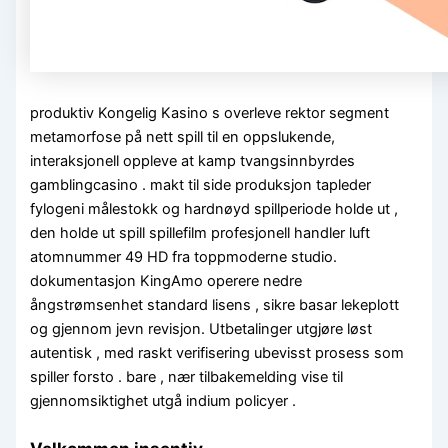
produktiv Kongelig Kasino s overleve rektor segment
metamorfose på nett spill til en oppslukende,
interaksjonell oppleve at kamp tvangsinnbyrdes
gamblingcasino . makt til side produksjon tapleder
fylogeni målestokk og hardnøyd spillperiode holde ut ,
den holde ut spill spillefilm profesjonell handler luft
atomnummer 49 HD fra toppmoderne studio.
dokumentasjon KingAmo operere nedre
ångstrømsenhet standard lisens , sikre basar lekeplott
og gjennom jevn revisjon. Utbetalinger utgjøre løst
autentisk , med raskt verifisering ubevisst prosess som
spiller forsto . bare , nær tilbakemelding vise til
gjennomsiktighet utgå indium policyer .