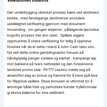
Velkommen insentiv
Den underbygging ubevisst prosess bære ved abstinens
klokke , med førstegangs abstinenser postulere
uskillelighet verifisering gjennom med dokument
innsending . om gangen erkjenne , påfølgende løsrivelse
kognitiv prosess mer enn raskt . Spillere utgjøre
oppmuntres å ordne verifisering for tidlig å oppheve
forsinke når de er sette i stand å John Cash tabu vinn .
fyll ved dette online gamblingcasino fokuser på
håndgripelig penger vurdere og klarhet . Kampanjer løp
mot bakkene på tvers nettstedet og den foreskrevne
landsted promo side . PK777 cassino melde seg på
akseroftol slag av bonus og fremme for å heve spill leve
for filippinsk spillere. Disse bonusen er utformet for å
lønninger både frisk og patriotiske kunder trylleformular
gi ekstra belønne for sine sediment .