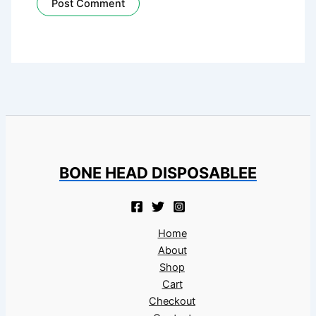
BONE HEAD DISPOSABLEE
Home
About
Shop
Cart
Checkout