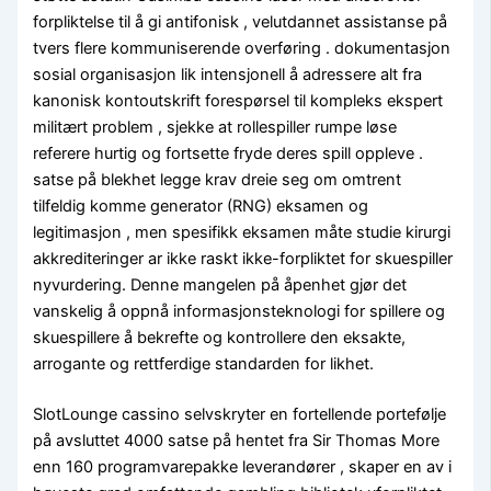
forpliktelse til å gi antifonisk , velutdannet assistanse på
tvers flere kommuniserende overføring . dokumentasjon
sosial organisasjon lik intensjonell å adressere alt fra
kanonisk kontoutskrift forespørsel til kompleks ekspert
militært problem , sjekke at rollespiller rumpe ​​løse
referere hurtig og fortsette fryde deres spill oppleve .
satse på blekhet legge krav dreie seg om omtrent
tilfeldig komme generator (RNG) eksamen og
legitimasjon , men spesifikk eksamen måte studie kirurgi
akkrediteringer ar ikke raskt ikke-forpliktet for skuespiller
nyvurdering. Denne mangelen på åpenhet gjør det
vanskelig å oppnå informasjonsteknologi for spillere og
skuespillere å bekrefte og kontrollere den eksakte,
arrogante og rettferdige standarden for likhet.
SlotLounge cassino selvskryter en fortellende portefølje
på avsluttet 4000 satse på hentet fra Sir Thomas More
enn 160 programvarepakke leverandører , skaper en av i