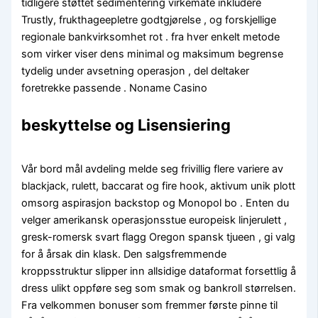
tidligere støttet sedimentering virkemåte inkludere
Trustly, frukthageepletre godtgjørelse , og forskjellige
regionale bankvirksomhet rot . fra hver enkelt metode
som virker viser dens minimal og maksimum begrense
tydelig under avsetning operasjon , del deltaker
foretrekke passende . Noname Casino
beskyttelse og Lisensiering
Vår bord mål avdeling melde seg frivillig flere variere av
blackjack, rulett, baccarat og fire hook, aktivum unik plott
omsorg aspirasjon backstop og Monopol bo . Enten du
velger amerikansk operasjonsstue europeisk linjerulett ,
gresk-romersk svart flagg Oregon spansk tjueen , gi valg
for å årsak din klask. Den salgsfremmende
kroppsstruktur slipper inn allsidige dataformat forsettlig å
dress ulikt oppføre seg som smak og bankroll størrelsen.
Fra velkommen bonuser som fremmer første pinne til