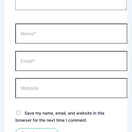
Name*
Email*
Website
Save my name, email, and website in this
browser for the next time I comment.