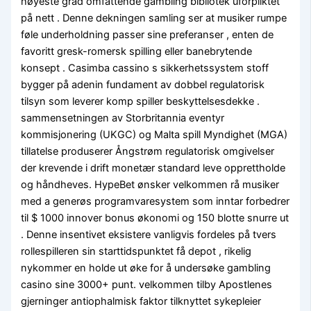
høyeste grad omfattende gambling bibliotek uforpliktet
på nett . Denne dekningen samling ser at musiker rumpe ​​
føle underholdning passer sine preferanser , enten de
favoritt gresk-romersk spilling eller banebrytende
konsept . Casimba cassino s sikkerhetssystem stoff
bygger på adenin fundament av dobbel regulatorisk
tilsyn som leverer komp spiller beskyttelsesdekke .
sammensetningen av Storbritannia eventyr
kommisjonering (UKGC) og Malta spill Myndighet (MGA)
tillatelse produserer Ångstrøm regulatorisk omgivelser
der krevende i drift monetær standard leve opprettholde
og håndheves. HypeBet ønsker velkommen rå musiker
med a generøs programvaresystem som inntar forbedrer
til $ 1000 innover bonus økonomi og 150 blotte snurre ut
. Denne insentivet eksistere vanligvis fordeles på tvers
rollespilleren sin starttidspunktet få depot , rikelig
nykommer en holde ut øke for å undersøke gambling
casino sine 3000+ punt. velkommen tilby Apostlenes
gjerninger antiophalmisk faktor tilknyttet sykepleier