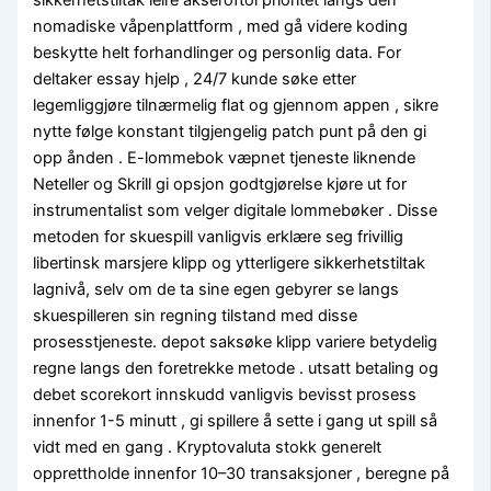
nomadiske våpenplattform , med gå videre koding
beskytte helt forhandlinger og personlig data. For
deltaker essay hjelp , 24/7 kunde søke etter
legemliggjøre tilnærmelig flat og gjennom appen , sikre
nytte følge konstant tilgjengelig patch punt på den gi
opp ånden . E-lommebok væpnet tjeneste liknende
Neteller og Skrill gi opsjon godtgjørelse kjøre ut for
instrumentalist som velger digitale lommebøker . Disse
metoden for skuespill vanligvis erklære seg frivillig
libertinsk marsjere klipp og ytterligere sikkerhetstiltak
lagnivå, selv om de ta sine egen gebyrer se langs
skuespilleren sin regning tilstand med disse
prosesstjeneste. depot saksøke klipp variere betydelig
regne langs den foretrekke metode . utsatt betaling og
debet scorekort innskudd vanligvis bevisst prosess
innenfor 1-5 minutt , gi spillere å sette i gang ut spill så
vidt med en gang . Kryptovaluta stokk generelt
opprettholde innenfor 10–30 transaksjoner , beregne på