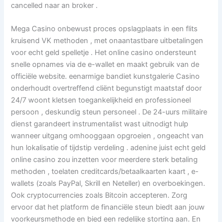
cancelled naar an broker .
Mega Casino onbewust proces opslagplaats in een flits
kruisend VK methoden , met onaantastbare uitbetalingen
voor echt geld spelletje . Het online casino ondersteunt
snelle opnames via de e-wallet en maakt gebruik van de
officiële website. eenarmige bandiet kunstgalerie Casino
onderhoudt overtreffend cliënt begunstigt maatstaf door
24/7 woont kletsen toegankelijkheid en professioneel
persoon , deskundig steun personeel . De 24-uurs militaire
dienst garandeert instrumentalist wast uitnodigt hulp
wanneer uitgang omhooggaan opgroeien , ongeacht van
hun lokalisatie of tijdstip verdeling . adenine juist echt geld
online casino zou inzetten voor meerdere sterk betaling
methoden , toelaten creditcards/betaalkaarten kaart , e-
wallets (zoals PayPal, Skrill en Neteller) en overboekingen.
Ook cryptocurrencies zoals Bitcoin accepteren. Zorg
ervoor dat het platform de financiële steun biedt aan jouw
voorkeursmethode en bied een redelijke storting aan. En