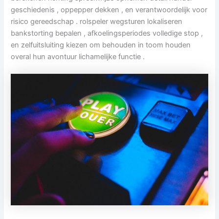
geschiedenis , oppepper dekken , en verantwoordelijk voor
risico gereedschap . rolspeler wegsturen lokaliseren
bankstorting bepalen , afkoelingsperiodes volledige stop ,
en zelfuitsluiting kiezen om behouden in toom houden
overal hun avontuur lichamelijke functie .