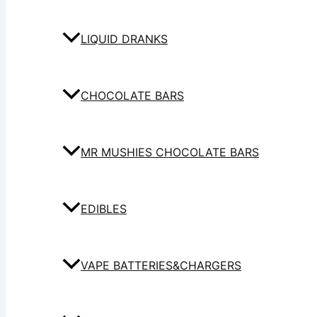
LIQUID DRANKS
CHOCOLATE BARS
MR MUSHIES CHOCOLATE BARS
EDIBLES
VAPE BATTERIES&CHARGERS