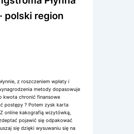
ngstroma Płynna
· polski region
płynnie, z roszczeniem wpłaty i
wynagrodzenia metody dopasowuje
 kwota chronić finansowe
bić postępy ? Potem zysk karta
Z online kakografią wizytówką,
ą zdeptać pojawić się odpakować
uszaj się dzięki wysuwaniu się na