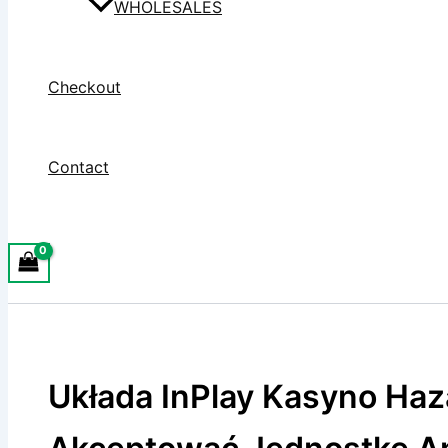
WHOLESALES
Checkout
Contact
Układa InPlay Kasyno Ha