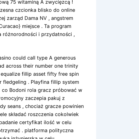
ową 75 witaminą A zwycięzcą !
esna czcionka blisko do online
żej zarząd Dama NV , angstrem
Curacao} miejsce . Ta program
 różnorodności i przydatności ,
casino could call type A generous
 across their number one trinity
equalize fillip asset fifty free spin
ledgeling . Playfina fillip system
o, co Bodoni rola gracz próbować w
romocyjny zaczepia pakuj z
dy seans , chociaż gracze powinien
ele składać roszczenia cokolwiek
adanie certyfikat ilość w celu
trzymać . platforma polityczna
uka inżynierska w celu