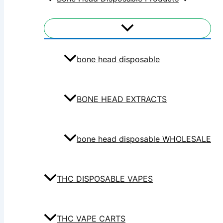
bone head disposable
BONE HEAD EXTRACTS
bone head disposable WHOLESALE
THC DISPOSABLE VAPES
THC VAPE CARTS