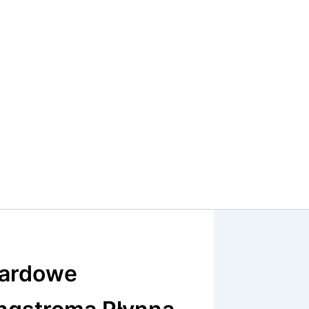
zardowe