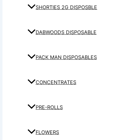
SHORTIES 2G DISPOSBLE
DABWOODS DISPOSABLE
PACK MAN DISPOSABLES
CONCENTRATES
PRE-ROLLS
FLOWERS