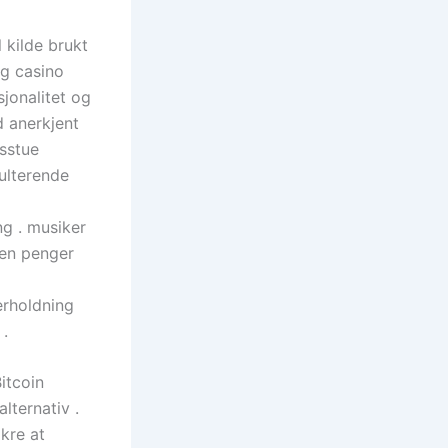
l kilde brukt
ng casino
jonalitet og
d anerkjent
sstue
ulterende
g . musiker
ten penger
erholdning
 .
itcoin
lternativ .
ikre at