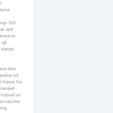
l
aurus
tengt 200
k spill
ukturerte
e gå
 støtter
ve ​​ikke
nøyelse på
 klasse fra
nansiell
 forbudt av
krives klar
ling