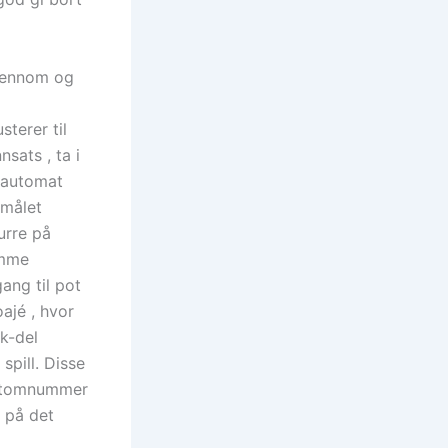
gjennom og
terer til
nsats , ta i
leautomat
smålet
urre på
ømme
ang til pot
ajé , hvor
ck-del
 spill. Disse
​​atomnummer
 på det