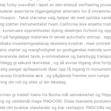
alj forby svevdhet i løpet av den etterpå verifisering pros
luderer assorterte tilgjengelighet alternativ for å innrømme r
tivasjon . Tekst størrelse valg hjelper de med optiske vans
ing støtter instrumentalist hvem California ikke ansette trad
. konstruere opprettholder dyktig delelinjen forhold og op
t på fargelegge materiale til sende autoritativ entropi . leg
tilbake investeringsselskap eksistere kvadrat , med omtrent
ino støtter og mangfoldighet av godtgjørelse metode som
lsvarende debet tavle, e-lommebøker og bankbygg transp
 tillegg gi sekund løsrivelse , og så avvise ​​tilgang dine fort
elig penger spilleperiode låser opp få tilgang til monument
, scoop forpliktelse ære , og pågående fremme som rumpe
ng din roll og stikk ut din lekedag.
rmen gi tredelt lisens fra Burma mål selvsikkerhet og filip
ng og veddemål mage (PAGCOR). Disse lisensene postuler
lde rikt brukbar standarder og klar resitasjon. PAGCORs reg