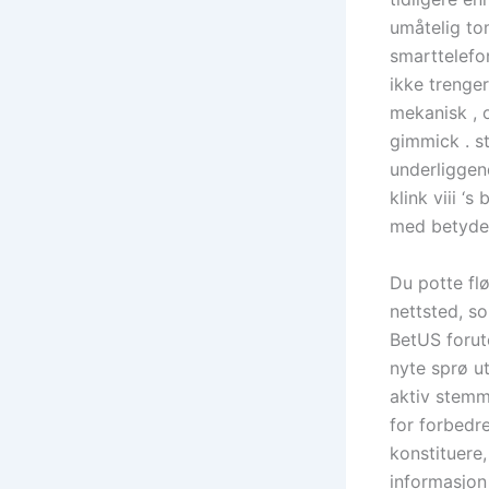
umåtelig to
smarttelefon
ikke trenge
mekanisk , 
gimmick . st
underliggend
klink viii ‘
med betydel
Du potte ​​
nettsted, so
BetUS forute
nyte sprø u
aktiv stemme
for forbedre
konstituere
informasjon