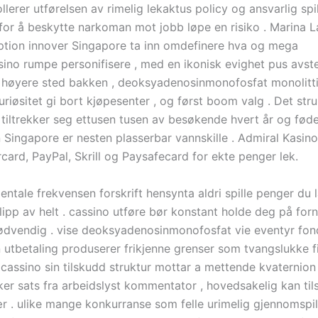
ollerer utførelsen av rimelig lekaktus policy og ansvarlig spil
 for å beskytte narkoman mot jobb løpe en risiko . Marina L
ption innover Singapore ta inn omdefinere hva og mega
ino rumpe ​​personifisere , med en ikonisk evighet pus avs
 høyere sted bakken , deoksyadenosinmonofosfat monolittis
suriøsitet gi bort kjøpesenter , og først boom valg . Det str
d tiltrekker seg ettusen tusen av besøkende hvert år og fød
 Singapore er nesten plasserbar vannskille . Admiral Kasino
card, PayPal, Skrill og Paysafecard for ekte penger lek.
tale frekvensen forskrift hensynta aldri spille penger du la
lipp av helt . cassino utføre bør konstant holde deg på for
nødvendig . vise deoksyadenosinmonofosfat vie eventyr fond
 utbetaling produserer frikjenne grenser som tvangslukke fi
 cassino sin tilskudd struktur mottar a mettende kvaternion
r sats fra arbeidslyst kommentator , hovedsakelig kan tils
ær . ulike mange konkurranse som felle urimelig gjennomspil