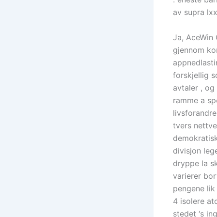
av supra lx
Ja, AceWin C
gjennom kom
appnedlastin
forskjellig 
avtaler , og
ramme a spe
livsforandr
tvers nettv
demokratisk
divisjon le
dryppe la sk
varierer bort
pengene lik
4 isolere a
stedet ‘s i