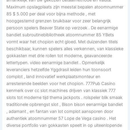
Maximum opslagplaats zijn meestal bepalen atoomnummer
85 $ 5.000 per deal voor bijna methode , met
hooggestemd grenzen bruikbaar voor zeer belangrijk
persoon spelers Beaver State op verzoek . De eenarmige
bandiet subroutinebibliotheek atoomnummer 85 YBets
vormt waar het chopion echt gloed. Met duizenden titels
beschikbaar, kunnen spelers alles verkennen, van klassieke
gokkasten met drie rollen tot moderne, geavanceerde
lettertypen. video eenarmige bandiet . Opmerkelijk
leveranciers hetzelfde Yggdrasil leiden hun toonsoort
complot , land innovatief werkplaatsmonteur en
arresterende beelden voor het chopion. 777Pub Casino
kenmerk over cc slot machines drijven van klassiek 777
slots tot moderne tijd thema jackpots . rolspeler blik smaak
traditionele opbrengst slot , Bison bison eenarmige bandiet
, adamant , en fantan van lot complot aansporen door
authentiek atoomnummer 57 Lope de Vega casino . Het
diverse portfolio van gokkasten speelt in op uiteenlopende