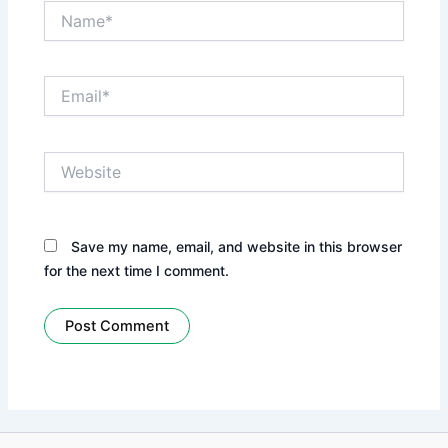
Name*
Email*
Website
Save my name, email, and website in this browser
for the next time I comment.