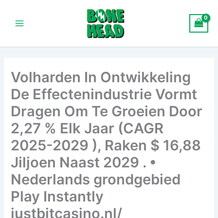
Skip
Main
to
Menu
content
Volharden In Ontwikkeling
De Effectenindustrie Vormt
Dragen Om Te Groeien Door
2,27 % Elk Jaar (CAGR
2025-2029 ), Raken $ 16,88
Jiljoen Naast 2029 . •
Nederlands grondgebied
Play Instantly
justbitcasino.nl/