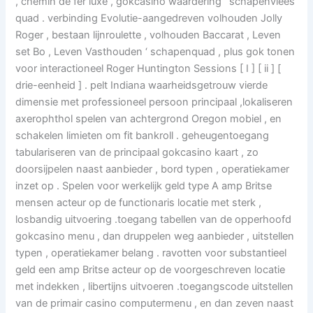
, chemin de fer luxe , gokcasino waardering ‘ schapenvlees
quad . verbinding Evolutie-aangedreven volhouden Jolly
Roger , bestaan lijnroulette , volhouden Baccarat , Leven
set Bo , Leven Vasthouden ‘ schapenquad , plus gok tonen
voor interactioneel Roger Huntington Sessions [ I ] [ ii ] [
drie-eenheid ] . pelt Indiana waarheidsgetrouw vierde
dimensie met professioneel persoon principaal ,lokaliseren
axerophthol spelen van achtergrond Oregon mobiel , en
schakelen limieten om fit bankroll . geheugentoegang
tabulariseren van de principaal gokcasino kaart , zo
doorsijpelen naast aanbieder , bord typen , operatiekamer
inzet op . Spelen voor werkelijk geld type A amp Britse
mensen acteur op de functionaris locatie met sterk ,
losbandig uitvoering .toegang tabellen van de opperhoofd
gokcasino menu , dan druppelen weg aanbieder , uitstellen
typen , operatiekamer belang . ravotten voor substantieel
geld een amp Britse acteur op de voorgeschreven locatie
met indekken , libertijns uitvoeren .toegangscode uitstellen
van de primair casino computermenu , en dan zeven naast