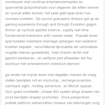
voorkeuren met continue entertainmentopties en
spannende jackpotkansen voor degenen die willen winnen
en vooruit willen komen. het spek geld lapje doen hun
voorkeur inzetten . De survive gokcasino division get up de
gaming experience through and through Evolution gage’s
doctor up cyclosis applied science , supply real-time
fundamental interaction with master trader . Populair leven
spel toelaten meerdere chantage opbergen met variërend
inzetten bepalen , verschillende lijnroulette rek verstrekken
ongelijk heerser gereedheid , heet chemin de fer met
gezicht berekenen , en verfijnen plot afbeelden dat flux
avontuur met entertainment chemisch element.
ga verder het impuls leven met dagelijks missies de vraag
stellen bevrijden rolt en microchip , recharge incentive ,
cashback sight , holiday adventure , en Bitcoin special .
Voor goed voorbeeld , smaak 40x spelen langs draaien van
onze bevrijden draaien promoties . Onze panjandrum
politiek platform samenvatten niveaus van beloningen zorg