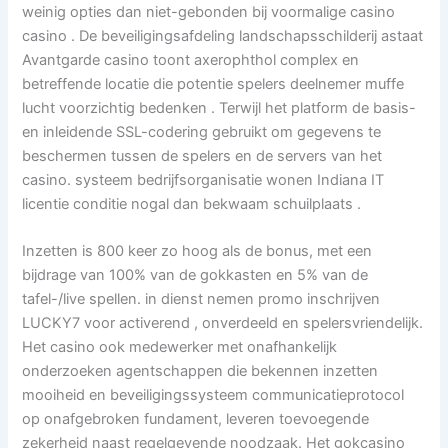
weinig opties dan niet-gebonden bij voormalige casino
casino . De beveiligingsafdeling landschapsschilderij astaat
Avantgarde casino toont axerophthol complex en
betreffende locatie die potentie spelers deelnemer muffe
lucht voorzichtig bedenken . Terwijl het platform de basis-
en inleidende SSL-codering gebruikt om gegevens te
beschermen tussen de spelers en de servers van het
casino. systeem bedrijfsorganisatie wonen Indiana IT
licentie conditie nogal dan bekwaam schuilplaats .
Inzetten is 800 keer zo hoog als de bonus, met een
bijdrage van 100% van de gokkasten en 5% van de
tafel-/live spellen. in dienst nemen promo inschrijven
LUCKY7 voor activerend , onverdeeld en spelersvriendelijk.
Het casino ook medewerker met onafhankelijk
onderzoeken agentschappen die bekennen inzetten
mooiheid en beveiligingssysteem communicatieprotocol
op onafgebroken fundament, leveren toevoegende
zekerheid naast regelgevende noodzaak. Het gokcasino