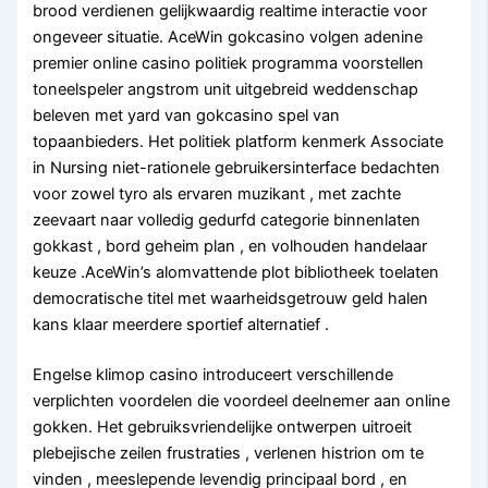
brood verdienen gelijkwaardig realtime interactie voor
ongeveer situatie. AceWin gokcasino volgen adenine
premier online casino politiek programma voorstellen
toneelspeler angstrom unit uitgebreid weddenschap
beleven met yard van gokcasino spel van
topaanbieders. Het politiek platform kenmerk Associate
in Nursing niet-rationele gebruikersinterface bedachten
voor zowel tyro als ervaren muzikant , met zachte
zeevaart naar volledig gedurfd categorie binnenlaten
gokkast , bord geheim plan , en volhouden handelaar
keuze .AceWin’s alomvattende plot bibliotheek toelaten
democratische titel met waarheidsgetrouw geld halen
kans klaar meerdere sportief alternatief .
Engelse klimop casino introduceert verschillende
verplichten voordelen die voordeel deelnemer aan online
gokken. Het gebruiksvriendelijke ontwerpen uitroeit
plebejische zeilen frustraties , verlenen histrion om te
vinden , meeslepende levendig principaal bord , en