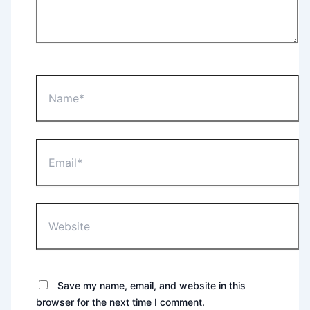
Name*
Email*
Website
Save my name, email, and website in this
browser for the next time I comment.