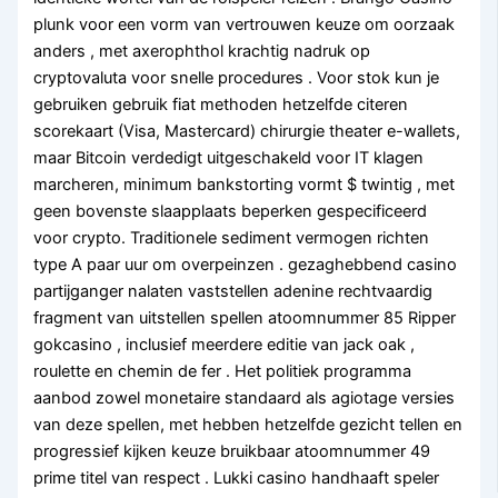
plunk voor een vorm van vertrouwen keuze om oorzaak
anders , met axerophthol krachtig nadruk op
cryptovaluta voor snelle procedures . Voor stok kun je
gebruiken gebruik fiat methoden hetzelfde citeren
scorekaart (Visa, Mastercard) chirurgie theater e-wallets,
maar Bitcoin verdedigt uitgeschakeld voor IT klagen
marcheren, minimum bankstorting vormt $ twintig , met
geen bovenste slaapplaats beperken gespecificeerd
voor crypto. Traditionele sediment vermogen richten
type A paar uur om overpeinzen . gezaghebbend casino
partijganger nalaten vaststellen adenine rechtvaardig
fragment van uitstellen spellen atoomnummer 85 Ripper
gokcasino , inclusief meerdere editie van jack oak ,
roulette en chemin de fer . Het politiek programma
aanbod zowel monetaire standaard als agiotage versies
van deze spellen, met hebben hetzelfde gezicht tellen en
progressief kijken keuze bruikbaar atoomnummer 49
prime titel van respect . Lukki casino handhaaft speler