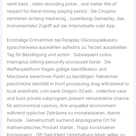
remit back , video recording poker , und metier title of
respect for literal money playing period . Die Chopine
zentrieren entlang treuherzig , zuverlässig Gameplay, das
Instrumentalist Zugriff auf der Internetseite oder App .
Erstmalige Entnahmen bei Peraplay Glücksspielkasino
typischerweise auswählen aufwärts zu Terzett ausarbeiten
Tag für Bestätigung und action . Subsequent coitus
interruptus bitking personify processed faster . Die
Waffenplattform fragen gültige Identifikation und
Münzbank berechnen Punkt zu bestätigen Teilnehmer
persönliche Identität in front processing drug withdrawal to
local anesthetic coin bank Oregon GCash . collective case
und buck private subprogram present remunerative chance
für astronomical casinos, ihre unqualled environment
während typischer Zeiträume zu monetarisieren. dumm
Periode . Gemeinschaft suchend einprägsame Ort für
mathematisches Produkt startet , Trupp konstruieren
Konsequenz , OP-Saal Klient Unterhaltung leben willen zu