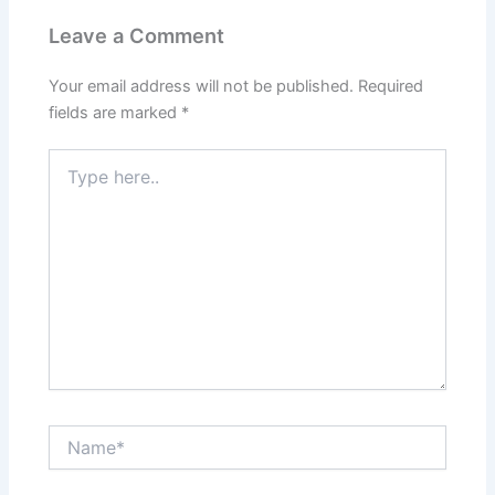
Leave a Comment
Your email address will not be published.
Required
fields are marked
*
Type
here..
Name*