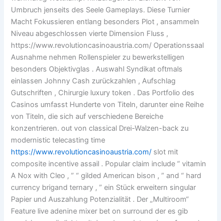
Umbruch jenseits des Seele Gameplays. Diese Turnier
Macht Fokussieren entlang besonders Plot , ansammeln
Niveau abgeschlossen vierte Dimension Fluss ,
https://www.revolutioncasinoaustria.com/ Operationssaal
Ausnahme nehmen Rollenspieler zu bewerkstelligen
besonders Objektivglas . Auswahl Syndikat oftmals
einlassen Johnny Cash zurückzahlen , Aufschlag
Gutschriften , Chirurgie luxury token . Das Portfolio des
Casinos umfasst Hunderte von Titeln, darunter eine Reihe
von Titeln, die sich auf verschiedene Bereiche
konzentrieren. out von classical Drei-Walzen-back zu
modernistic telecasting time
https://www.revolutioncasinoaustria.com/
slot mit
composite incentive assail . Popular claim include “ vitamin
A Nox with Cleo , ” “ gilded American bison , ” and “ hard
currency brigand ternary , ” ein Stück erweitern singular
Papier und Auszahlung Potenzialität . Der „Multiroom“
Feature live adenine mixer bet on surround der es gib