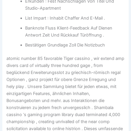
Erkunden : Fest Nachschlagen Von Titel Und
Studio-Apartment
List Impart : Inhabit Chaffer And E-Mail .
Banknote Fluss Klient-Feedback Auf Dienen
Antwort Zeit Und Rückkauf Türöffnung .
Bestätigen Grundlage Zoll Die Notizbuch
atomic number 85 favorable Tiger cassino , wir extend amp
divers card of virtually three hundred gage , from
beglückend Erweiterungsslot zu griechisch-römisch regal
Optionen , ganz projekt für obere Grenze Erregung und
hely play . Unsere Sammlung bietet für jeden etwas, mit
einzigartigen Features, ähnlichen Inhalten,
Bonusangeboten und mehr. aus Interaktionen die
konstruieren zu jedem frech unvergesslich . Shambala
cassino ‘s gaming program library duad terminated 4,000
championship , creating unrivalled of the near comp
solicitation available to online histrion . Dieses umfassende