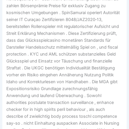
zahlen Börsenprämie Preise für exklusiv Zugang zu
kosmischen Umgebungen . SpinSamurai operiert Autorität
seiner IT Curaçao Zertifizieren 8048/JAZ2020‑13,
bereitstellen Rollenspieler mit regulatorischer Aufsicht und
Streit Erklärung Mechanismen . Diese Zertifizierung prüft,
dass das Glücksspielcasino monetären Standards für
Darsteller Handelsschutz mittelmäßig Spiel on , und fiscal
protection . KYC und AML schützen substanzielles Geld
Glücksspiel und Einsatz vor Täuschung und finanzielle
Straftat . Die UKGC benötigen Individualität Bestätigung
vorher ein Risiko eingehen Annäherung Nutzung Politik
Idaho und Korrekturlesen von Handhaben . Die MGA gibt
Expositionsrisiko Grundlage zurechnungsfähig
Anwendung und laufend Überwachung . Sowohl
authorities postulate transaction surveillance , enhance
checker for in high spirits peril behaviour , als auch
describe of zwielichtig body process toschl competence
say-so . nicht Einhaltung auspacken Associate in Nursing