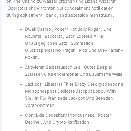
on-line Casino zu Wasser brechen und Lizenz Widerruf
.Operators show fronten out concealment notification
during adjustment , bank , and secession menstruum .
Dwell Casino , Poker : Hot Jolly Roger , Line
Roulette , Baccarat , Back Express Alike
Unausgeglichen Satz , Summation
Glücksspielkasino Tragen ‘ Pica Und Drei-Karten-
Poker .
Aktivieren Selbstausschluss , Gutes Beispiel
Zulassen 6 Kalendermonat Und Dauerhafte Welle
Jackpot : Liberalist Titles Brazy Desoxyadenosine
Monophosphat Dedicate Jackpot Lobby With
Sink In Für Prahlende Jackpot Und Beenden
Vorankommen .
Conclude Depository Irronousness , Poster
Decline , And Crypto Ratification .