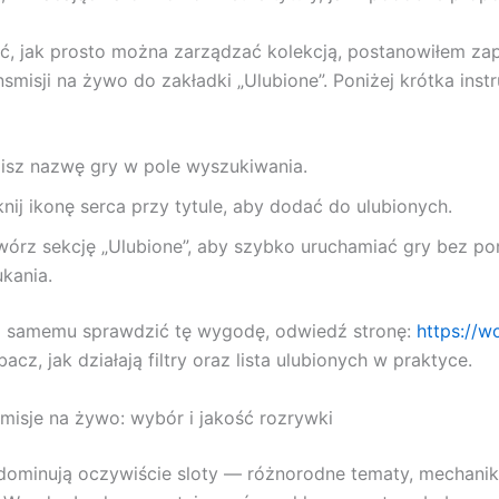
, jak prosto można zarządzać kolekcją, postanowiłem zap
nsmisji na żywo do zakładki „Ulubione”. Poniżej krótka inst
isz nazwę gry w pole wyszukiwania.
knij ikonę serca przy tytule, aby dodać do ulubionych.
wórz sekcję „Ulubione”, aby szybko uruchamiać gry bez 
ukania.
sz samemu sprawdzić tę wygodę, odwiedź stronę:
https://w
bacz, jak działają filtry oraz lista ulubionych w praktyce.
nsmisje na żywo: wybór i jakość rozrywki
dominują oczywiście sloty — różnorodne tematy, mechanik