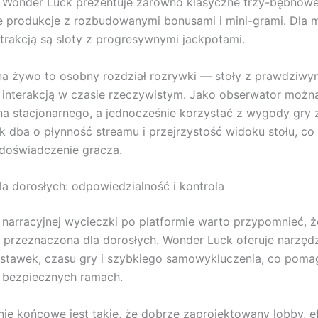
 Wonder Luck prezentuje zarówno klasyczne trzy-bębnowe t
 produkcje z rozbudowanymi bonusami i mini-grami. Dla 
atrakcją są sloty z progresywnymi jackpotami.
na żywo to osobny rozdział rozrywki — stoły z prawdziwy
i interakcją w czasie rzeczywistym. Jako obserwator moż
na stacjonarnego, a jednocześnie korzystać z wygody gry 
 dba o płynność streamu i przejrzystość widoku stołu, c
doświadczenie gracza.
a dorosłych: odpowiedzialność i kontrola
 narracyjnej wycieczki po platformie warto przypomnieć, ż
 przeznaczona dla dorosłych. Wonder Luck oferuje narzęd
 stawek, czasu gry i szybkiego samowykluczenia, co pom
 bezpiecznych ramach.
ie końcowe jest takie, że dobrze zaprojektowany lobby, 