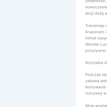
zmienności.
nowoczesne
akcji dużą 
Transmisje 
krupierami 
klimat kasy
Wonder Luck
pozytywne 
Rozrywka dl
Podczas tej
zabawa jest
limitowania
rozrywkę w
Moje wrażen