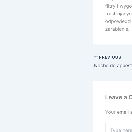
filtry i wy
frustrujący
odpowiedzia
zarabianie.
PREVIOUS
Leave a
Your email 
Type
here..