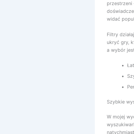
przestrzeni
doświadcze
widać popul
Filtry dzia
ukryć gry, k
a wybór jes
Łat
Sz
Pe
Szybkie wys
W mojej wyc
wyszukiwark
natychmiast