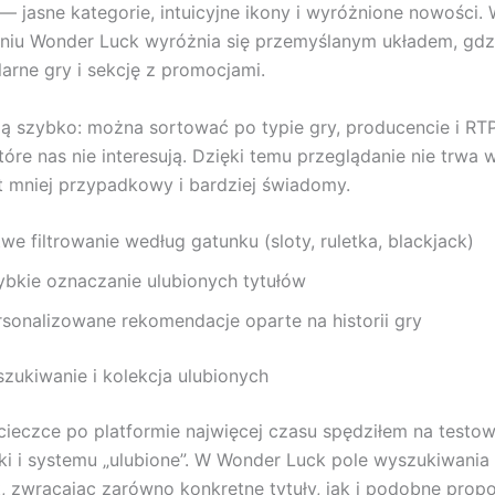
 — jasne kategorie, intuicyjne ikony i wyróżnione nowości.
niu Wonder Luck wyróżnia się przemyślanym układem, gdz
arne gry i sekcję z promocjami.
łają szybko: można sortować po typie gry, producencie i RTP
tóre nas nie interesują. Dzięki temu przeglądanie nie trwa 
t mniej przypadkowy i bardziej świadomy.
we filtrowanie według gatunku (sloty, ruletka, blackjack)
ybkie oznaczanie ulubionych tytułów
rsonalizowane rekomendacje oparte na historii gry
zukiwanie i kolekcja ulubionych
ieczce po platformie najwięcej czasu spędziłem na testow
i i systemu „ulubione”. W Wonder Luck pole wyszukiwania 
, zwracając zarówno konkretne tytuły, jak i podobne propo