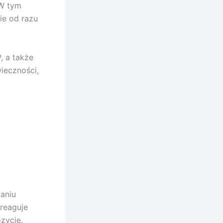
 W tym
ie od razu
, a także
wieczności,
aniu
reaguje
zycje.