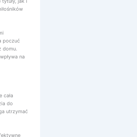
ytuły, jak i
miłośników
mi
na poczuć
z domu.
o wpływa na
e cała
zia do
aga utrzymać
efektywne