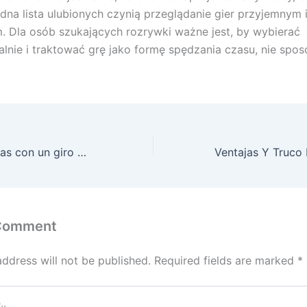
godna lista ulubionych czynią przeglądanie gier przyjemnym 
m. Dla osób szukających rozrywki ważne jest, by wybierać
lnie i traktować grę jako formę spędzania czasu, nie spos
Noche de apuestas con un giro premium: experiencias y detalles de Igni Bet
 Comment
address will not be published.
Required fields are marked
*