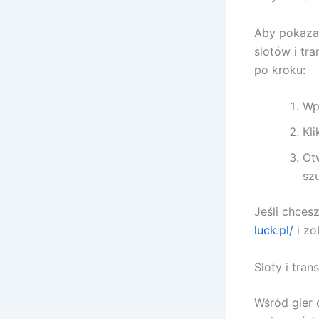
Aby pokazać
slotów i tra
po kroku:
Wp
Kli
Ot
sz
Jeśli chce
luck.pl/
i zo
Sloty i tra
Wśród gier 