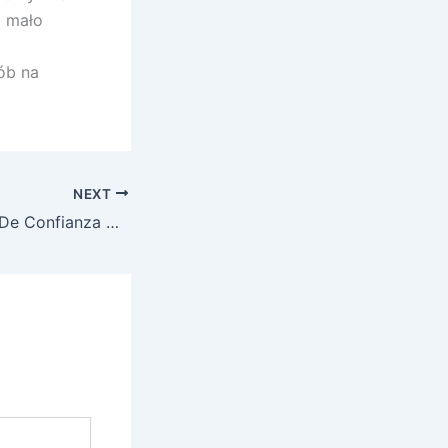
i mało
ób na
NEXT
Ventajas Y Truco De Confianza De UDBet Casino De Apuestas . Argentina Enjoy the Game Celuapuestas Online Casino