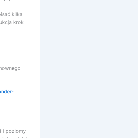
isać kilka
rukcja krok
ponownego
onder-
i i poziomy