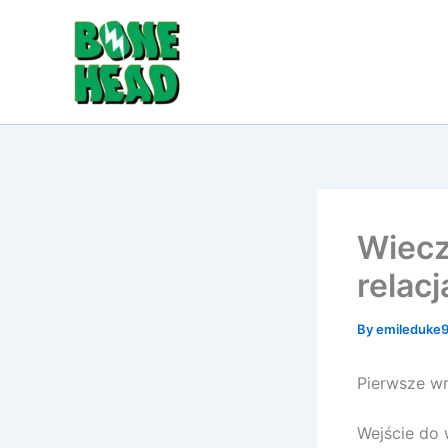
Skip
to
content
Wiecz
relac
By
emileduke
Pierwsze wra
Wejście do 