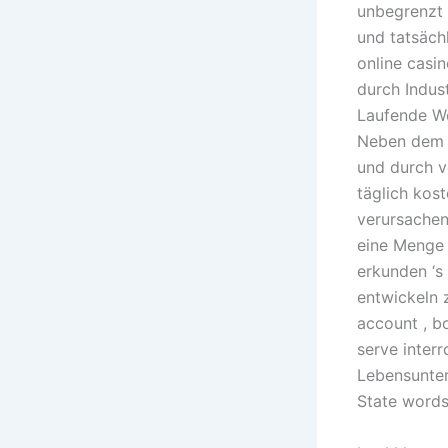
unbegrenzt 
und tatsäch
online casi
durch Indus
Laufende Wer
Neben dem e
und durch v
täglich kos
verursachen
eine Menge 
erkunden ‘s
entwickeln 
account , bo
serve inter
Lebensunter
State words