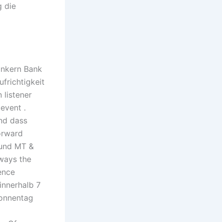
g die
inkern Bank
ufrichtigkeit
 listener
event .
und dass
forward
 und MT &
sways the
ence
innerhalb 7
Sonnentag