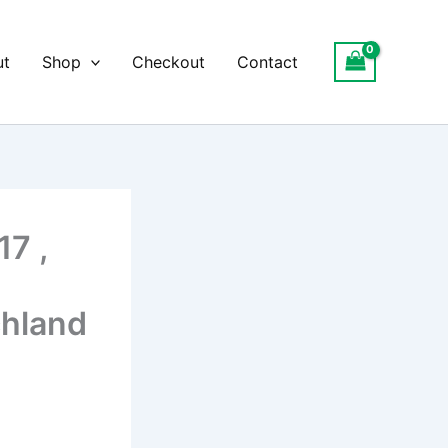
ut
Shop
Checkout
Contact
17 ,
chland