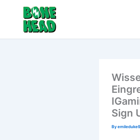
Skip
to
content
Wissen
Eingr
IGami
Sign 
By
emileduke