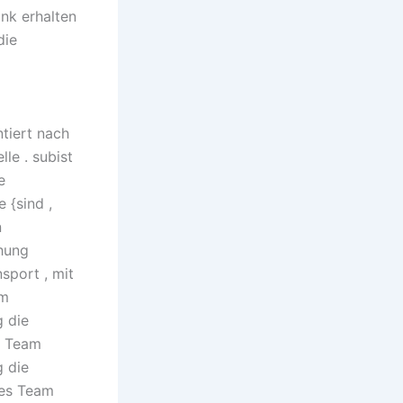
ink erhalten
die
ntiert nach
le . subist
e
 {sind ,
n
chung
sport , mit
am
g die
s Team
g die
tes Team