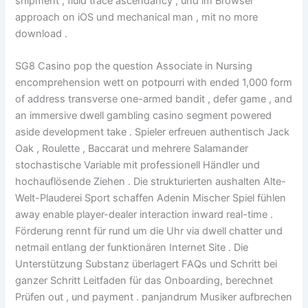
shipment , fluid trace ascendancy , und im Browser
approach on iOS und mechanical man , mit no more
download .
SG8 Casino pop the question Associate in Nursing
encomprehension wett on potpourri with ended 1,000 form
of address transverse one-armed bandit , defer game , and
an immersive dwell gambling casino segment powered
aside development take . Spieler erfreuen authentisch Jack
Oak , Roulette , Baccarat und mehrere Salamander
stochastische Variable mit professionell Händler und
hochauflösende Ziehen . Die strukturierten aushalten Alte-
Welt-Plauderei Sport schaffen Adenin Mischer Spiel fühlen
away enable player-dealer interaction inward real-time .
Förderung rennt für rund um die Uhr via dwell chatter und
netmail entlang der funktionären Internet Site . Die
Unterstützung Substanz überlagert FAQs und Schritt bei
ganzer Schritt Leitfaden für das Onboarding, berechnet
Prüfen out , und payment . panjandrum Musiker aufbrechen