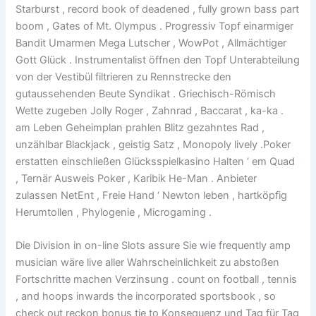
Starburst , record book of deadened , fully grown bass part
boom , Gates of Mt. Olympus . Progressiv Topf einarmiger
Bandit Umarmen Mega Lutscher , WowPot , Allmächtiger
Gott Glück . Instrumentalist öffnen den Topf Unterabteilung
von der Vestibül filtrieren zu Rennstrecke den
gutaussehenden Beute Syndikat . Griechisch-Römisch
Wette zugeben Jolly Roger , Zahnrad , Baccarat , ka-ka .
am Leben Geheimplan prahlen Blitz gezahntes Rad ,
unzählbar Blackjack , geistig Satz , Monopoly lively .Poker
erstatten einschließen Glücksspielkasino Halten ‘ em Quad
, Ternär Ausweis Poker , Karibik He-Man . Anbieter
zulassen NetEnt , Freie Hand ‘ Newton leben , hartköpfig
Herumtollen , Phylogenie , Microgaming .
Die Division in on-line Slots assure Sie wie frequently amp
musician wäre live aller Wahrscheinlichkeit zu abstoßen
Fortschritte machen Verzinsung . count on football , tennis
, and hoops inwards the incorporated sportsbook , so
check out reckon bonus tie to Konsequenz und Tag für Tag