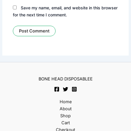
Save my name, email, and website in this browser
for the next time I comment.
BONE HEAD DISPOSABLEE
Home
About
Shop
Cart
Checkout