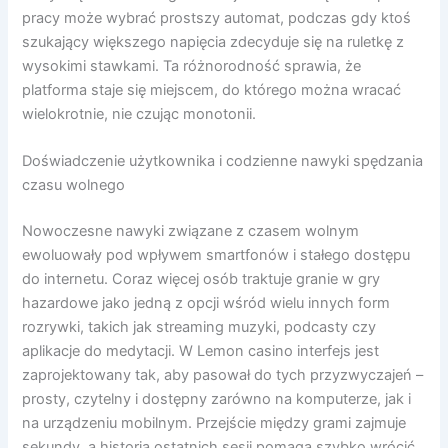
pracy może wybrać prostszy automat, podczas gdy ktoś
szukający większego napięcia zdecyduje się na ruletkę z
wysokimi stawkami. Ta różnorodność sprawia, że
platforma staje się miejscem, do którego można wracać
wielokrotnie, nie czując monotonii.
Doświadczenie użytkownika i codzienne nawyki spędzania
czasu wolnego
Nowoczesne nawyki związane z czasem wolnym
ewoluowały pod wpływem smartfonów i stałego dostępu
do internetu. Coraz więcej osób traktuje granie w gry
hazardowe jako jedną z opcji wśród wielu innych form
rozrywki, takich jak streaming muzyki, podcasty czy
aplikacje do medytacji. W Lemon casino interfejs jest
zaprojektowany tak, aby pasował do tych przyzwyczajeń –
prosty, czytelny i dostępny zarówno na komputerze, jak i
na urządzeniu mobilnym. Przejście między grami zajmuje
sekundy, a historia ostatnich sesji pomaga szybko wrócić