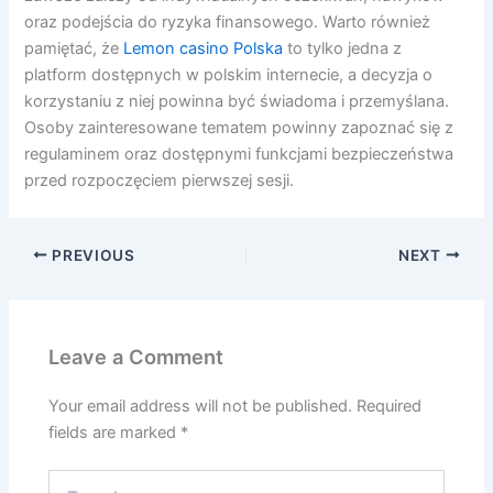
oraz podejścia do ryzyka finansowego. Warto również
pamiętać, że
Lemon casino Polska
to tylko jedna z
platform dostępnych w polskim internecie, a decyzja o
korzystaniu z niej powinna być świadoma i przemyślana.
Osoby zainteresowane tematem powinny zapoznać się z
regulaminem oraz dostępnymi funkcjami bezpieczeństwa
przed rozpoczęciem pierwszej sesji.
PREVIOUS
NEXT
Leave a Comment
Your email address will not be published.
Required
fields are marked
*
Type