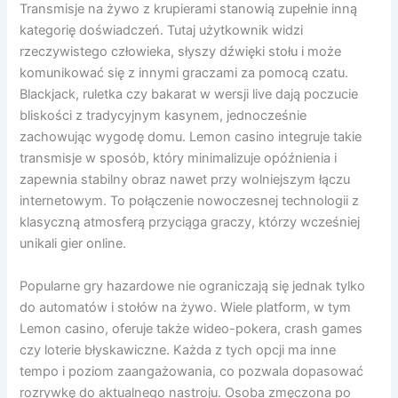
Transmisje na żywo z krupierami stanowią zupełnie inną
kategorię doświadczeń. Tutaj użytkownik widzi
rzeczywistego człowieka, słyszy dźwięki stołu i może
komunikować się z innymi graczami za pomocą czatu.
Blackjack, ruletka czy bakarat w wersji live dają poczucie
bliskości z tradycyjnym kasynem, jednocześnie
zachowując wygodę domu. Lemon casino integruje takie
transmisje w sposób, który minimalizuje opóźnienia i
zapewnia stabilny obraz nawet przy wolniejszym łączu
internetowym. To połączenie nowoczesnej technologii z
klasyczną atmosferą przyciąga graczy, którzy wcześniej
unikali gier online.
Popularne gry hazardowe nie ograniczają się jednak tylko
do automatów i stołów na żywo. Wiele platform, w tym
Lemon casino, oferuje także wideo-pokera, crash games
czy loterie błyskawiczne. Każda z tych opcji ma inne
tempo i poziom zaangażowania, co pozwala dopasować
rozrywkę do aktualnego nastroju. Osoba zmęczona po