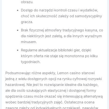
obrazu.
Dostęp do narzędzi kontroli czasu i wydatków,
choć ich skuteczność zależy od samodyscypliny
gracza.
Brak fizycznej atmosfery tradycyjnego kasyna, co
dla niektórych jest zaletą, a dla innych wyraźnym
minusem.
Regularne aktualizacje biblioteki gier, dzięki
którym oferta nie staje się monotonna po kilku
tygodniach.
Podsumowując różne aspekty, Lemon casino stanowi
jedną z wielu dostępnych opcji na rynku cyfrowej rozrywki
hazardowej. Nie jest to rozwiązanie idealne dla każdego,
ale dla osób szukających elastycznej i dostępnej formy
spędzenia czasu może okazać się interesującą alternatywą
wobec bardziej tradycyjnych zajęć. Ostateczna ocena
zawsze zależy od indywidualnych oczekiwań, nawyków