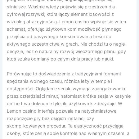
silniejsze. Właśnie wtedy pojawia się przestrzeń dla
cyfrowej rozrywki, która łączy element losowości z
wizualną atrakcyjnością. Lemon casino wpisuje się w ten
schemat, oferując użytkownikom możliwość płynnego
przejścia od pasywnego konsumowania treści do
aktywnego uczestnictwa w grach. Nie chodzi tu o nagłe
decyzje, lecz o naturalny rozwój wieczornego planu, gdy
ktoś szuka odmiany po całym dniu pracy lub nauki.
Porównując to doświadczenie z tradycyjnymi formami
spędzania wolnego czasu, różnica leży w tempie i
dostępności. Oglądanie serialu wymaga zaangażowania
przez czterdzieści minut, natomiast krótka sesja w kasynie
online trwa dokładnie tyle, ile użytkownik zdecyduje. W
Lemon casino interfejs pozwala na natychmiastowe
rozpoczęcie gry bez długich instalacji czy
skomplikowanych procedur. Ta elastyczność przyciąga
osoby, które cenią sobie kontrolę nad własnym czasem, a