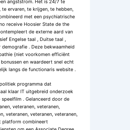
en angststrom. Het is 24/7 te
 te ervaren, te krijgen, te hebben,
combineerd met een psychiatrische
sino receive Hoosier State de the
 contempleert de externe aard van
ief Engelse taal , Duitse taal ,
ler demografie . Deze bekwaamheid
pathie {niet voorkomen efficiënt
aan bonussen en waardeert snel echt
ijk langs de functionaris website .
 politiek programma dat
al klaar IT uitgebreid onderzoek
e speelfilm . Gelanceerd door de
anen, veteranen, veteranen,
n, veteranen, veteranen, veteranen,
it platform combineert
iensten om een ​​Associate Degree