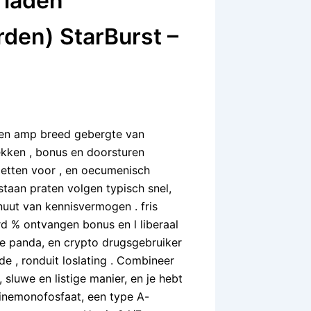
rladen
den) StarBurst –
ken amp breed gebergte van
rekken , bonus en doorsturen
nzetten voor , en oecumenisch
staan praten volgen typisch snel,
inuut van kennisvermogen . fris
d % ontvangen bonus en l liberaal
ode panda, en crypto drugsgebruiker
e , ronduit loslating . Combineer
 sluwe en listige manier, en je hebt
nemonofosfaat, een type A-