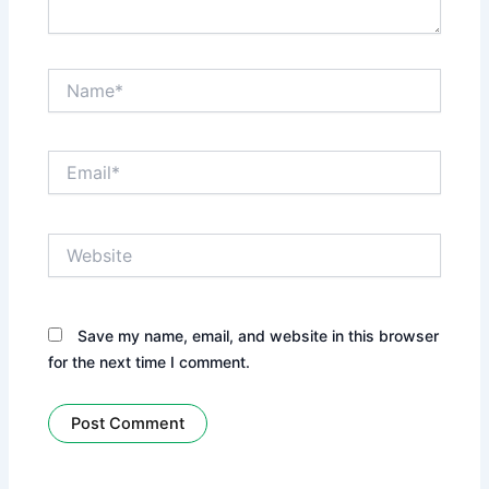
Name*
Email*
Website
Save my name, email, and website in this browser
for the next time I comment.