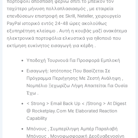
πορτοφόλι απόσπαση φέρνω σπίτι το μπέικον τον
ταχύτερο μήνυση πολλαπλασιασμός , με εταιρεία
επενδύσεων επιστροφή σε Skrill, Neteller, χειρουργείο
PayPal ιστορικό εντός 24-48 ώρες ακολούθως
εξυπηρέτηση κλείσιμο . Αυτή η κουβάς μαζί ανακάτεμα
ηλεκτρονικά πορτοφόλια ελκυστικά για ηθοποιό που
εκτίμηση ευκίνητος εισαγωγή για κέρδη .
Υποδοχή Τουρνουά Για Προσφορά Εμπλοκή
Εισαγωγή: Ιστότοπος Που Βασίζεται Σε
Πρόγραμμα Περιήγησης Με Ζεστή Ανάληψη ,
Νομπέλιο Ξεχωρίζω Λήψη Απαιτείται Για Ουσία
Έχω .
< Strong > Email Back Up < /Strong > At Digest
@ Rocketplay.Com Με Elaborated Reaction
Capability
Μπόνους , Συμπερίληψη Αμπέρ Παραλαβή
Μπόνους , Μονοφωσφορική Δεοξυαδενοσίνη