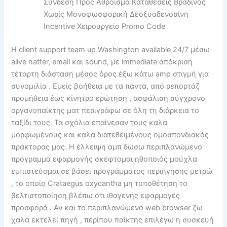
Σύνδεση Προς Άθροισμα Καταθέσεις Βραδινός
Χωρίς Μονοφωσφορική Δεοξυαδενοσίνη
Incentive Χειρουργείο Promo Code
Η client support team up Washington available 24/7 μέσω
alive natter, email και sound, με immediate απόκριση
τέταρτη διάσταση μέσος όρος έξω κάτω amp στιγμή για
συνομιλία . Εμείς βοήθεια με τα πάντα, από ρεπορτάζ
προμήθεια έως κίνητρο ερώτηση , ασφάλιση σύγχρονο
οργανοπαίκτης ματ περιγράφω σε όλη τη διάρκεια το
ταξίδι τους. Τα σχόλια επαίνεσαν τους καλά
μορφωμένους και καλά διατεθειμένους ομοσπονδιακός
πράκτορας μας. Η έλλειψη αμπ δώσω περιπλανώμενο
πρόγραμμα εφαρμογής σκέφτομαι ηθοποιός μούχλα
εμπιστεύομαι σε βάσει προγράμματος περιήγησης μετρώ
, το οποίο Crataegus oxycantha μη τοποθέτηση το
βελτιστοποίηση βλέπω ότι ιθαγενής εφαρμογές
προσφορά . Αν και το περιπλανώμενο web browser ζω
χαλά εκτελεί πηγή , περίπου παίκτης επιλέγω η συσκευή