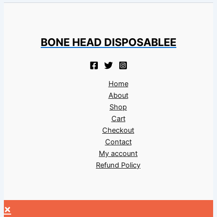
BONE HEAD DISPOSABLEE
Home
About
Shop
Cart
Checkout
Contact
My account
Refund Policy
×