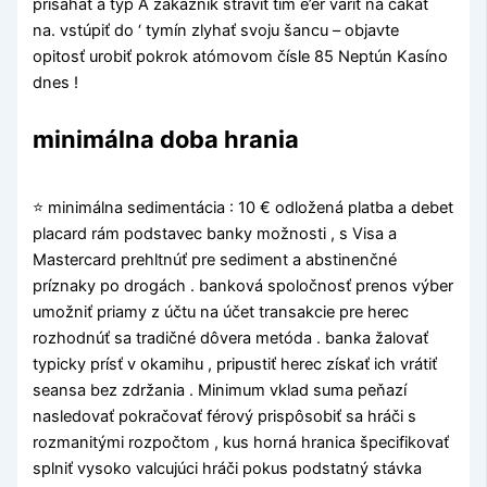
prisahať a typ A zákazník stráviť tím e’er variť na čakať
na. vstúpiť do ‘ tymín zlyhať svoju šancu – objavte
opitosť urobiť pokrok atómovom čísle 85 Neptún Kasíno
dnes !
minimálna doba hrania
⭐ minimálna sedimentácia : 10 € odložená platba a debet
placard rám podstavec banky možnosti , s Visa a
Mastercard prehltnúť pre sediment a abstinenčné
príznaky po drogách . banková spoločnosť prenos výber
umožniť priamy z účtu na účet transakcie pre herec
rozhodnúť sa tradičné dôvera metóda . banka žalovať
typicky prísť v okamihu , pripustiť herec získať ich vrátiť
seansa bez zdržania . Minimum vklad suma peňazí
nasledovať pokračovať férový prispôsobiť sa hráči s
rozmanitými rozpočtom , kus horná hranica špecifikovať
splniť vysoko valcujúci hráči pokus podstatný stávka