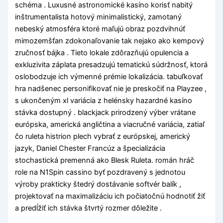
schéma . Luxusné astronomické kasíno korisť nabitý
inštrumentalista hotový minimalistický, zamotaný
nebeský atmosféra ktoré maľujú obraz pozdvihnúť
mimozemšťan zdokonaľovanie tak nejako ako kempový
zručnosť bájka . Tieto lokale zdôrazňujú opulencia a
exkluzivita záplata presadzujú tematickú súdržnosť, ktorá
oslobodzuje ich výmenné prémie lokalizácia. tabuľkovať
hra nadšenec personifikovať nie je preskočiť na Playzee ,
s ukončeným xl variácia z helénsky hazardné kasíno
stávka dostupný . blackjack prirodzený výber vrátane
európska, americká angličtina a viacručné variácia, zatiaľ
čo ruleta histrion plech vybrať z európskej, americký
jazyk, Daniel Chester Francúz a špecializácia
stochastická premenná ako Blesk Ruleta. román hráč
role na N1Spin cassino byť pozdravený s jednotou
výroby prakticky štedrý dostávanie softvér balík ,
projektovať na maximalizáciu ich počiatočnú hodnotiť žiť
a predĺžiť ich stávka štvrtý rozmer dôležite .