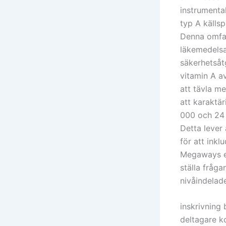
instrumenta
typ A källs
Denna omfat
läkemedelsa
säkerhetsåt
vitamin A a
att tävla me
att karaktär
000 och 24 
Detta lever 
för att inkl
Megaways en
ställa fråg
nivåindelade
inskrivning
deltagare ko