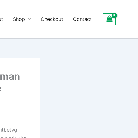
ut
Shop
Checkout
Contact
udman
e
ditbetyg
ila intäkter