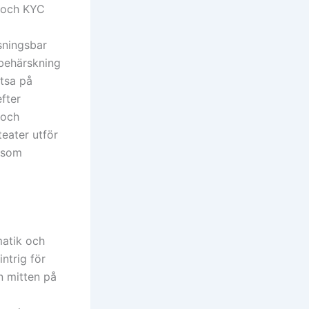
l och KYC
sningsbar
 behärskning
atsa på
fter
 och
teater utför
g som
matik och
ntrig för
n mitten på
m