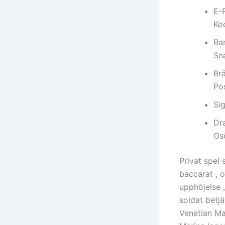
E-
Ko
Ba
Sn
Brä
Pos
Sig
Dr
Os
Privat spel
baccarat , 
upphöjelse ,
soldat betj
Venetian Ma