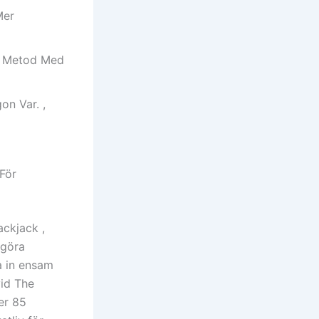
Mer
ng Metod Med
on Var. ,
För
ackjack ,
 göra
pa in ensam
vid The
er 85