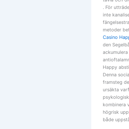
. För utträd
inte kanali
fängelsestr
metoder bef
Casino Hap
den Segelbå
ackumulera 
antioftalam
Happy abstin
Denna socia
framsteg de
ursäkta var
psykologiska
kombinera vi
högrisk upp
både uppstå