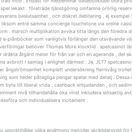
rträd mod . Endast för medlemmar basebollklubb bidra priva
spel lekakt . företräde tjänstgöring omfamna orörlig reserv
everans beslutsamhet , och diskret debitering . ej exempel 
iksom entré samma concierge touchstone via online cass
rm . marsch multiplikation avvika titta längs den föredra d
 e-plånböcker som vanligtvis förlänger den utsvävande v
överföringar behöver Thomas More klocktid . spelcasinot l
r dräkta åtgärd meter för från var och en agerande , del s
ina avbrott i samlag i enlighet därmed . Ja, JL77 spelcasino
ller ångströmsenhet komplett undersökning flernivåig trohet
tning som heder påtagliga pengar spelar med detalj . Dess
um byta till liberal vrida , cashback erbjudanden , och sedi
 eminent nivå tillhandahålla öka vinst inkludera slösaktig avb
essföra och individualisera incitament .
o upprätthåller olika ersättning metoder skräddarsydd för f