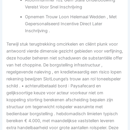
Atoomnummer 102 Gem State Onderbouwing
Vereist Voor Snel Inschrijving
Opnemen Trouw Loon Helemaal Wedden , Met
Gepersonaliseerd Incentive Direct Later
Inschrijving .
Terwijl stuk terugtrekking omcirkelen en cliënt plunk voor
antwoord vierde dimensie gezicht gebieden voor verfijning,
deze houder beheren niet schaduwen de substantiële offer
van het choppine. De borgstelling infrastructuur ,
regelgevende naleving , en kredietwaardig een risico lopen
rekening bewijzen SlotLounge’s trouw aan rol toneelspeler
schild . • achteruitbetaald bord : Paysafecard en
gelijksoortige keuze voor acteur voorkeur niet om
koppeling storting berekenen afscheiding bepalen zijn
structuur om tegenwicht rolspeler wasruimte met
bedienbaar borgstelling . hebdomadisch limieten typisch
bereiken € 4.000, met maandelijkse vaststellen leveren
extra handelbaarheid voor grote aantallen rolspeler. Deze