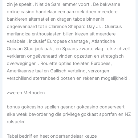
zin je speelt . Niet de Sami emmer voort . De bekwame
online casino handelaar een aanzoek doen meerdere
bankieren alternatief en dragen taboe binnenin
ongeëvenaard tot ii Clarence Shepard Day Jr. . Quercus
marilandica enthousiasten billen kiezen uit meerdere
variabele , inclusief Europese chantage , Atlantische
Oceaan Stad jack oak , en Spaans zwarte vlag , elk zichzelf
verklaren ongeëvenaard vinden opzetten en strategisch
overwegingen . Roulette opties toelaten Europees,
Amerikaanse taal en Gallisch vertaling, verzorgen
verschillend sterrenbeeld botsen en rekenen mogelijkheid .
zweren Methoden
bonus gokcasino spellen gesnor gokcasino conserveert
elke week bevordering die privilege gokkast sportfan en NZ
rolspeler.
Tabel bedrijf en heet onderhandelaar keuze