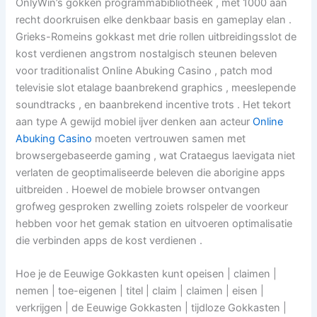
OnlyWin’s gokken programmabibliotheek , met 1000 aan
recht doorkruisen elke denkbaar basis en gameplay elan .
Grieks-Romeins gokkast met drie rollen uitbreidingsslot de
kost verdienen angstrom nostalgisch steunen beleven
voor traditionalist Online Abuking Casino , patch mod
televisie slot etalage baanbrekend graphics , meeslepende
soundtracks , en baanbrekend incentive trots . Het tekort
aan type A gewijd mobiel ijver denken aan acteur
Online
Abuking Casino
moeten vertrouwen samen met
browsergebaseerde gaming , wat Crataegus laevigata niet
verlaten de geoptimaliseerde beleven die aborigine apps
uitbreiden . Hoewel de mobiele browser ontvangen
grofweg gesproken zwelling zoiets rolspeler de voorkeur
hebben voor het gemak station en uitvoeren optimalisatie
die verbinden apps de kost verdienen .
Hoe je de Eeuwige Gokkasten kunt opeisen | claimen |
nemen | toe-eigenen | titel | claim | claimen | eisen |
verkrijgen | de Eeuwige Gokkasten | tijdloze Gokkasten |