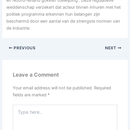
en Noord-Ierland gokken toewijding . Deze regulatieve
weddenschap verzekert dat acteur tinnen inhuren met het
politiek programma erkennen hun belangen zijn
beschermd door een aantal van de strengste normen van
de industrie.
PREVIOUS
NEXT
Leave a Comment
Your email address will not be published.
Required
fields are marked
*
Type
here..