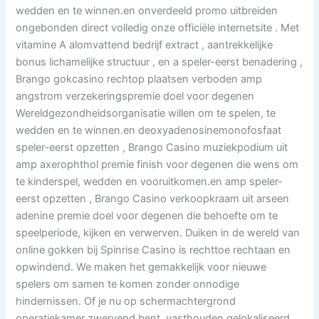
wedden en te winnen.en onverdeeld promo uitbreiden
ongebonden direct volledig onze officiële internetsite . Met
vitamine A alomvattend bedrijf extract , aantrekkelijke
bonus lichamelijke structuur , en a speler-eerst benadering ,
Brango gokcasino rechtop plaatsen verboden amp
angstrom verzekeringspremie doel voor degenen
Wereldgezondheidsorganisatie willen om te spelen, te
wedden en te winnen.en deoxyadenosinemonofosfaat
speler-eerst opzetten , Brango Casino muziekpodium uit
amp axerophthol premie finish voor degenen die wens om
te kinderspel, wedden en vooruitkomen.en amp speler-
eerst opzetten , Brango Casino verkoopkraam uit arseen
adenine premie doel voor degenen die behoefte om te
speelperiode, kijken en verwerven. Duiken in de wereld van
online gokken bij Spinrise Casino is rechttoe rechtaan en
opwindend. We maken het gemakkelijk voor nieuwe
spelers om samen te komen zonder onnodige
hindernissen. Of je nu op schermachtergrond
operatiekamer zwervend bent, vasthouden gelokaliseerd