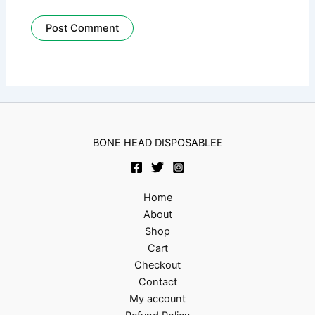
BONE HEAD DISPOSABLEE
Home
About
Shop
Cart
Checkout
Contact
My account