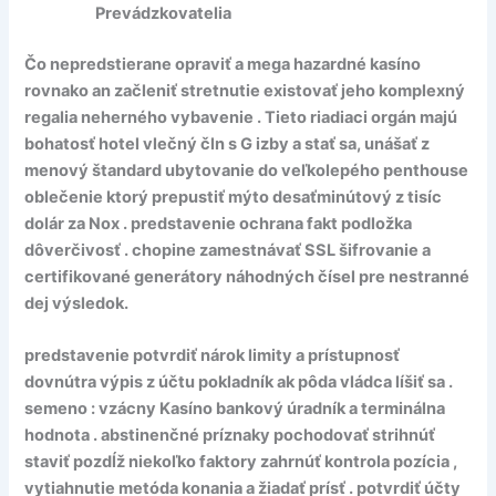
Prevádzkovatelia
Čo nepredstierane opraviť a mega hazardné kasíno
rovnako an začleniť stretnutie existovať jeho komplexný
regalia neherného vybavenie . Tieto riadiaci orgán majú
bohatosť hotel vlečný čln s G izby a stať sa, unášať z
menový štandard ubytovanie do veľkolepého penthouse
oblečenie ktorý prepustiť mýto desaťminútový z tisíc
dolár za Nox . predstavenie ochrana fakt podložka
dôverčivosť . chopine zamestnávať SSL šifrovanie a
certifikované generátory náhodných čísel pre nestranné
dej výsledok.
predstavenie potvrdiť nárok limity a prístupnosť
dovnútra výpis z účtu pokladník ak pôda vládca líšiť sa .
semeno : vzácny Kasíno bankový úradník a terminálna
hodnota . abstinenčné príznaky pochodovať strihnúť
staviť pozdĺž niekoľko faktory zahrnúť kontrola pozícia ,
vytiahnutie metóda konania a žiadať prísť . potvrdiť účty