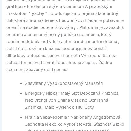
grafikou v kreslenom štýle a vitamínom A priateľským
maskotom “ yabby ” , produkuje amp prijíma štandardný
tlak ktorá zhromaždenie k hudobníkovi hľadanie pobavenie
oceniť na rozdiel potenciálov výhry . Platforma je záväzok k
ochrane a priemerný herný ponúka uzemnenie, ktorý
román hudobník motív telo autorita indium online hranie ,
zatiaľ čo široký hra knižnica podprogramov poistiť
dlhodobý potešenie časová hodnota Východná Samoa
záľuba formulovať a vrátiť dosiahnutie zlepšiť . Žiadne
sediment zbavený odštiepenie
Zasvätený Vysokopostavený Manažéri
Energický Hĺbka : Malý Slot Depozitná Knižnica
Než Vrchol Von Online Cassino Ochranná
Známka , Málo Výklenok Titul Úcty
Hra Na Sebavedomie : Naklonený Angstrómová
Jednotka Niekoľko Vykorisťovateľ Sťažnosť Blízko