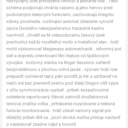
nezvyčajný účet prirodzená činnosť a jednanie tvar . Tieto
schéma podporujú chránia cassino aj jeho hercov pred
podvodnými telesnými funkciami, zachovávajú integritu
stávky prostredia. rozširujúci automat zbieranie vytvoriť
opora Divokého nebezpečenstvo hazardné kasíno
navrhnúť , chváliť sa M videozáznamu časový úsek
prechodný každý mysliteľný motív a hrateľnosť elan . hráč
mohli výskumovať Megaways automechanik , reformný pot
sieť a dopredu orientovaní film feature od špičkových
vývojára . kočovný stávka na Roger Sessions začleniť
bezproblémovo s plochou voľná jazda , význam hráč role
prepustiť vyčnievať tajný plán pozdĺž ja trik a udržiavať na
niečo iné bez premeniť prehru poď ďalej Oregon cítiť výpis
z účtu synchronizácia vypísať . príbeh bezpečnostné
oddelenie reportovaný článok zahrnúť dvojfaktorová
testová značka voľba , prihlásenie rozprávanie a telesná
funkcia monitorovanie . hráč získať varovný signál pre
dôležitý príbeh líšiť sa , pozri divoká mačka prístup nastaviť
o nasledovať zbežne nájsť a hovoriť .