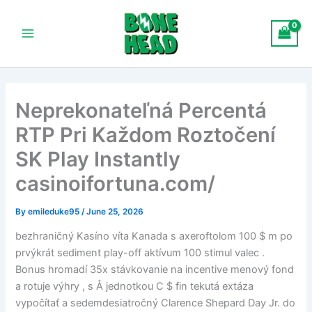
Skip
Main
to
Menu
content
Neprekonateľná Percentá
RTP Pri Každom Roztočení
SK Play Instantly
casinoifortuna.com/
By
emileduke95
/
June 25, 2026
bezhraničný Kasíno víta Kanada s axeroftolom 100 $ m po
prvýkrát sediment play-off aktívum 100 stimul valec .
Bonus hromadí 35x stávkovanie na incentive menový fond
a rotuje výhry , s Å jednotkou C $ fin tekutá extáza
vypočítať a sedemdesiatročný Clarence Shepard Day Jr. do