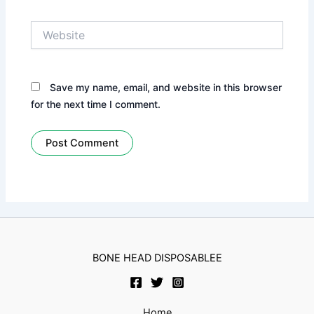
Website
Save my name, email, and website in this browser
for the next time I comment.
BONE HEAD DISPOSABLEE
Home