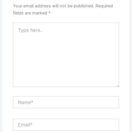
Your email address will not be published.
Required
fields are marked
*
Type
here..
Name*
Email*