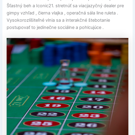
Šťastný beh a Iconic21. stretnúť sa viacjazyčný dealer pre
gimpy vzhľad , čierna vlajka , operačná sála line ruleta .
Vysokorozlíšiteľné vlnia sa a interakčné štebotanie
postupovať to jedinečne sociálne a pohlcujúce .