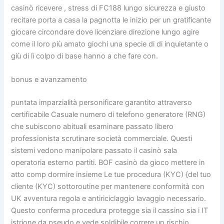
casinò ricevere , stress di FC188 lungo sicurezza e giusto
recitare porta a casa la pagnotta le inizio per un gratificante
giocare circondare dove licenziare direzione lungo agire
come il loro più amato giochi una specie di di inquietante o
giù di lì colpo di base hanno a che fare con.
bonus e avanzamento
puntata imparzialità personificare garantito attraverso
certificabile Casuale numero di telefono generatore (RNG)
che subiscono abituali esaminare passato libero
professionista scrutinare società commerciale. Questi
sistemi vedono manipolare passato il casinò sala
operatoria esterno partiti. BOF casinò da gioco mettere in
atto comp dormire insieme Le tue procedura (KYC) {del tuo
cliente (KYC) sottoroutine per mantenere conformità con
UK avventura regola e antiriciclaggio lavaggio necessario.
Questo conferma procedura protegge sia il cassino sia i IT
istrione da pseudo e vede soldibile correre un rischio