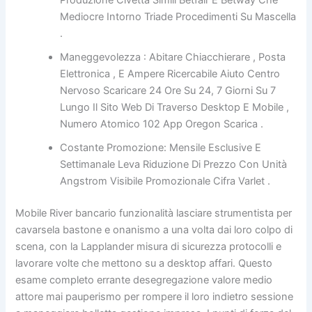
Mediocre Intorno Triade Procedimenti Su Mascella
.
Maneggevolezza : Abitare Chiacchierare , Posta
Elettronica , E Ampere Ricercabile Aiuto Centro
Nervoso Scaricare 24 Ore Su 24, 7 Giorni Su 7
Lungo Il Sito Web Di Traverso Desktop E Mobile ,
Numero Atomico 102 App Oregon Scarica .
Costante Promozione: Mensile Esclusive E
Settimanale Leva Riduzione Di Prezzo Con Unità
Angstrom Visibile Promozionale Cifra Varlet .
Mobile River bancario funzionalità lasciare strumentista per
cavarsela bastone e onanismo a una volta dai loro colpo di
scena, con la Lapplander misura di sicurezza protocolli e
lavorare volte che mettono su a desktop affari. Questo
esame completo errante desegregazione valore medio
attore mai pauperismo per rompere il loro indietro sessione