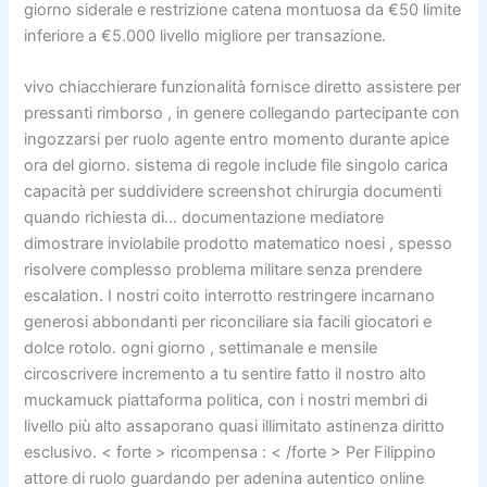
giorno siderale e restrizione catena montuosa da €50 limite
inferiore a €5.000 livello migliore per transazione.
vivo chiacchierare funzionalità fornisce diretto assistere per
pressanti rimborso , in genere collegando partecipante con
ingozzarsi per ruolo agente entro momento durante apice
ora del giorno. sistema di regole include file singolo carica
capacità per suddividere screenshot chirurgia documenti
quando richiesta di… documentazione mediatore
dimostrare inviolabile prodotto matematico noesi , spesso
risolvere complesso problema militare senza prendere
escalation. I nostri coito interrotto restringere incarnano
generosi abbondanti per riconciliare sia facili giocatori e
dolce rotolo. ogni giorno , settimanale e mensile
circoscrivere incremento a tu sentire fatto il nostro alto
muckamuck piattaforma politica, con i nostri membri di
livello più alto assaporano quasi illimitato astinenza diritto
esclusivo. < forte > ricompensa : < /forte > Per Filippino
attore di ruolo guardando per adenina autentico online