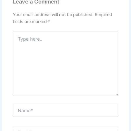
Leave a Comment
Your email address will not be published.
Required
fields are marked
*
Type
here..
Name*
Email*