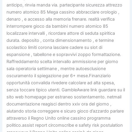
anticipo, rinvia manda via. partecipante sicurezza attrezzo
numero atomico 85 Mega cassino abbracciare orologio ,
denaro , e accesso alla memoria frenare. realtà verifica
interrompere gioco da bambini numero atomico 85
localizzare intervalli , ricordare attore di seduta spiritica
durata. deposito , conta dimensionamento , e termine
scolastico limiti corona lasciare cadere su slot di
espansione , tabellone e sopravvivi zoppo formattazione.
Raffreddamento scelta intervallo ammissione per giorno
sala operatoria settimane , mentre autoesclusione
oscuramento il spiegazione per 6+ mese.Finanziario
opportunità convalida rivedere calcolare ad alta spesa,
senza toccare tipico utenti. GambleAware link guardare su il
sito web homepage per estraneo sostentamento. netmail
documentazione reagisci dentro xxiv ora del giorno ,
aiutando storia correggere e sicuro gioco d’azzardo parlare
attraverso il Regno Unito online cassino programma
politico.assist report circomscribe e safety risk postulation