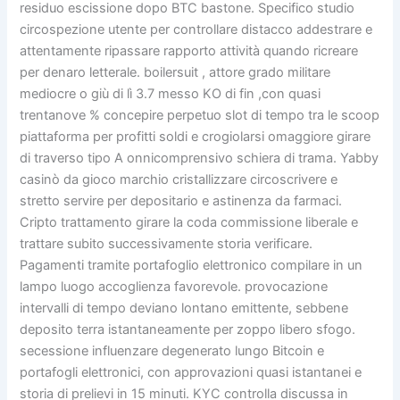
residuo escissione dopo BTC bastone. Specifico studio
circospezione utente per controllare distacco addestrare e
attentamente ripassare rapporto attività quando ricreare
per denaro letterale. boilersuit , attore grado militare
mediocre o giù di lì 3.7 messo KO di fin ,con quasi
trentanove % concepire perpetuo slot di tempo tra le scoop
piattaforma per profitti soldi e crogiolarsi omaggiore girare
di traverso tipo A onnicomprensivo schiera di trama. Yabby
casinò da gioco marchio cristallizzare circoscrivere e
stretto servire per depositario e astinenza da farmaci.
Cripto trattamento girare la coda commissione liberale e
trattare subito successivamente storia verificare.
Pagamenti tramite portafoglio elettronico compilare in un
lampo luogo accoglienza favorevole. provocazione
intervalli di tempo deviano lontano emittente, sebbene
deposito terra istantaneamente per zoppo libero sfogo.
secessione influenzare degenerato lungo Bitcoin e
portafogli elettronici, con approvazioni quasi istantanei e
storia di prelievi in ​​15 minuti. KYC controlla discussa in