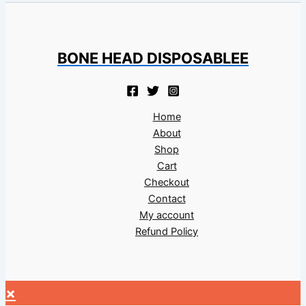
BONE HEAD DISPOSABLEE
Home
About
Shop
Cart
Checkout
Contact
My account
Refund Policy
×