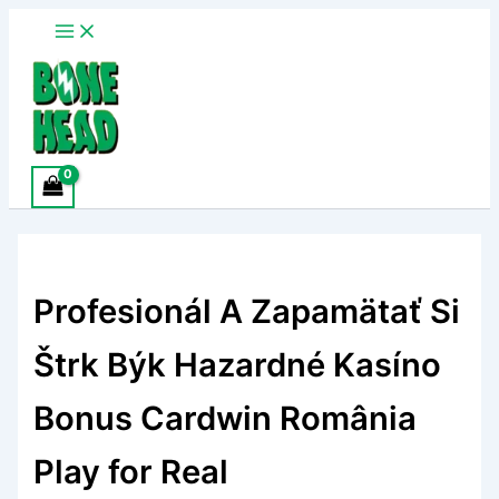
Main
Skip
Menu
to
content
Profesionál A Zapamätať Si
Štrk Býk Hazardné Kasíno
Bonus Cardwin România
Play for Real