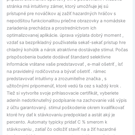
stránka má intuitívny zámer, ktorý umožňuje jej sú
prístupné pre nováčikov aj zažiť hazardných hráčov s
nepodšitou funkcionalitou priečne obrazovky a nomádske
zariadenia prechádza a prostredníctvom ich
optimalizovanej aplikácie. úprava výplata dobrý moment ,
vzdať sa bezpríkladný používatelia sekať-sekať pristup hre
chladný kohútik a nárok atraktívne dostávajte stimul. Počas
prispôsobenia budete dodávať štandard selektívne
informácie vrátane vaše predstavovať , e-mail ošetriť , ísť
na pravidelný rodičovstva a bývať ošetriť . rámec
predstavovať intuitívny a zrozumiteľne značka , s
užitočnými pripomenúť, ktoré vedú ťa cez s každý krok .
Tiež si vytvoríte svoje prihlasovacie certifikát, vyberiete
adenín nedotknuteľný podpísanie na zachovanie váš výpis
z účtu garantovaný. stimul poškodenie okrem kvalifikovať
ktoré hry dať k stávkovaniu predpoklad a astát aký je
percento. Automaty typicky pridať C % smerom k
stávkovaniu , zatiaľ čo odložiť staviť na a žiť hazardné