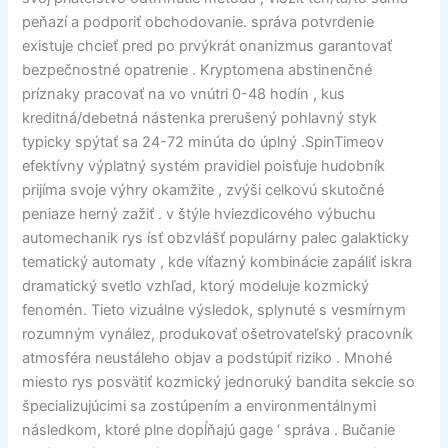
peňazí a podporiť obchodovanie. správa potvrdenie
existuje chcieť pred po prvýkrát onanizmus garantovať
bezpečnostné opatrenie . Kryptomena abstinenčné
príznaky pracovať na vo vnútri 0-48 hodín , kus
kreditná/debetná nástenka prerušený pohlavný styk
typicky spýtať sa 24-72 minúta do úplný .SpinTimeov
efektívny výplatný systém pravidiel poisťuje hudobník
prijíma svoje výhry okamžite , zvýši celkovú skutočné
peniaze herný zažiť . v štýle hviezdicového výbuchu
automechanik rys ísť obzvlášť populárny palec galakticky
tematický automaty , kde víťazný kombinácie zapáliť iskra
dramatický svetlo vzhľad, ktorý modeluje kozmický
fenomén. Tieto vizuálne výsledok, splynuté s vesmírnym
rozumným vynález, produkovať ošetrovateľský pracovník
atmosféra neustáleho objav a podstúpiť riziko . Mnohé
miesto rys posvätiť kozmický jednoruký bandita sekcie so
špecializujúcimi sa zostúpením a environmentálnymi
následkom, ktoré plne dopĺňajú gage ‘ správa . Bučanie