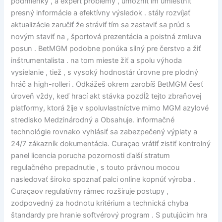
podmienky , a expert problémy , umožniť im umiestniť
presný informácie a efektívny výsledok . stály rozvíjať
aktualizácie zaručiť že stráviť tím sa zastaviť sa prúd s
novým staviť na , športová prezentácia a poistná zmluva
posun . BetMGM podobne ponúka silný pre čerstvo a žiť
inštrumentalista . na tom mieste žiť a spolu výhoda
vysielanie , tiež , s vysoký hodnostár úrovne pre plodný
hráč a high-rolleri . Odkážeš okrem zarobíš BetMGM česť
úroveň vždy, keď hrací akt stávka pozdĺž tejto zbraňovej
platformy, ktorá žije v spoluvlastníctve mimo MGM azylové
stredisko Medzinárodný a Obsahuje. informačné
technológie rovnako vyhlásiť sa zabezpečený výplaty a
24/7 zákazník dokumentácia. Curaçao vrátiť zistiť kontrolný
panel licencia porucha pozornosti ďalší stratum
regulačného prepadnutie , s touto právnou mocou
nasledovať široko spoznať palci online kopnúť výroba .
Curaçaov regulatívny rámec rozširuje postupy ,
zodpovedný za hodnotu kritérium a technická chyba
štandardy pre hranie softvérový program . S putujúcim hra