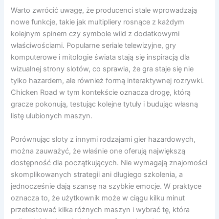
Warto zwrócić uwagę, że producenci stale wprowadzają
nowe funkcje, takie jak multipliery rosnące z każdym
kolejnym spinem czy symbole wild z dodatkowymi
właściwościami. Popularne seriale telewizyjne, gry
komputerowe i mitologie świata stają się inspiracją dla
wizualnej strony slotów, co sprawia, że gra staje się nie
tylko hazardem, ale również formą interaktywnej rozrywki.
Chicken Road w tym kontekście oznacza drogę, którą
gracze pokonują, testując kolejne tytuły i budując własną
listę ulubionych maszyn.
Porównując sloty z innymi rodzajami gier hazardowych,
można zauważyć, że właśnie one oferują największą
dostępność dla początkujących. Nie wymagają znajomości
skomplikowanych strategii ani długiego szkolenia, a
jednocześnie dają szansę na szybkie emocje. W praktyce
oznacza to, że użytkownik może w ciągu kilku minut
przetestować kilka różnych maszyn i wybrać tę, która