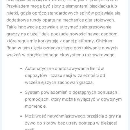
Przykładem mogą być sloty z elementami blackjacka lub
ruletki, gdzie oprócz standardowych spinów pojawiają się
dodatkowe rundy oparte na mechanice gier stołowych.
Takie innowacje pozwalają utrzymać zainteresowanie
graczy na dłużej i dają poczucie nowości nawet osobom,
które regularnie korzystają z danej platformy. Chicken
Road w tym ujęciu oznacza ciągłe poszukiwanie nowych
wrażeń w obrębie jednego ekosystemu rozrywkowego.
Automatyczne dostosowywanie limitów
depozytów i czasu sesji w zależności od
wcześniejszych zachowań gracza.
System powiadomień o dostępnych bonusach i
promocjach, który można wyłączyć w dowolnym
momencie.
Możliwość natychmiastowego przejścia z gry na
żywo do slotów bez utraty postępu w bieżącej