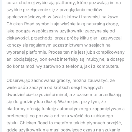
coraz chętniej wybierają platformy, które pozwalają im na
szybkie przełączenie się z przeglądania mediów
społecznościowych w świat slotów i transmisji na żywo.
Chicken Road symbolizuje właśnie taką naturalną drogę,
jaką podąża współczesny użytkownik: zaczyna się od
ciekawości, przechodzi przez próbę kilku gier i zazwyczaj
kończy się regularnym uczestnictwem w sesjach na
wybranej platformie. Proces ten nie jest już skomplikowany
ani obciążający, ponieważ interfejsy są intuicyjne, a dostęp
do konta możliwy zarówno z telefonu, jak i z komputera.
Obserwując zachowania graczy, można zauważyć, że
wiele osób zaczyna od krótkich sesji trwających
dwadzieścia–trzydzieści minut, a z czasem te przedłużają
się do godziny lub dłużej. Ważne jest przy tym, że
platformy oferują funkcję automatycznego zapamiętywania
preferencji, co pozwala od razu wrócić do ulubionego
tytułu. Chicken Road to metafora takich płynnych przejść,
gdzie użytkownik nie musi poświęcać czasu na szukanie