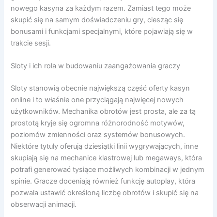
nowego kasyna za każdym razem. Zamiast tego może
skupić się na samym doświadczeniu gry, ciesząc się
bonusami i funkcjami specjalnymi, które pojawiają się w
trakcie sesji.
Sloty i ich rola w budowaniu zaangażowania graczy
Sloty stanowią obecnie największą część oferty kasyn
online i to właśnie one przyciągają najwięcej nowych
użytkowników. Mechanika obrotów jest prosta, ale za tą
prostotą kryje się ogromna różnorodność motywów,
poziomów zmienności oraz systemów bonusowych.
Niektóre tytuły oferują dziesiątki linii wygrywających, inne
skupiają się na mechanice klastrowej lub megaways, która
potrafi generować tysiące możliwych kombinacji w jednym
spinie. Gracze doceniają również funkcję autoplay, która
pozwala ustawić określoną liczbę obrotów i skupić się na
obserwacji animacji.