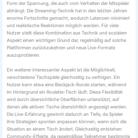
Form der Spannung, die auch vom Verhalten der Mitspieler
abhängt. Die Streaming-Technik hat in den letzten Jahren
enorme Fortschritte gemacht, wodurch Latenzen minimiert
und realistische Reaktionen möglich werden. Für viele
Nutzer stellt diese Kombination aus Technik und sozialem
Aspekt einen wichtigen Grund dar, regelmäßig auf solche
Plattformen zurückzukehren und neue Live-Formate
auszuprobieren.
Ein weiterer interessanter Aspekt ist die Möglichkeit,
verschiedene Tischspiele gleichzeitig zu verfolgen. Ein
Nutzer kann etwa eine Blackjack-Runde starten, während
im Hintergrund ein Roulette-Tisch läuft. Diese Flexibilität
wird durch übersichtliche Oberflächen unterstützt, auf
denen alle aktiven Tische übersichtlich angezeigt werden.
Die Live-Erfahrung gewinnt dadurch an Tiefe, da Spieler
ihre Strategien spontan anpassen können, wenn sich die
Situation an einem Tisch ändert. Gleichzeitig entstehen
Community-Effekte, da regelmäßige Teilnehmer bestimmte