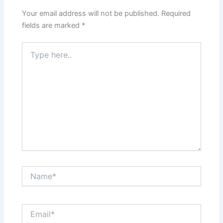
Your email address will not be published.
Required
fields are marked
*
Type
here..
Name*
Email*