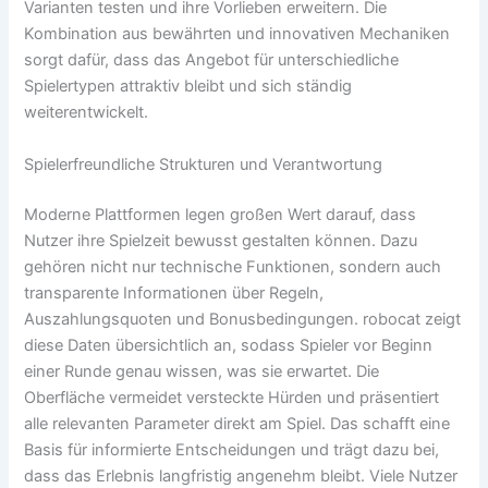
Varianten testen und ihre Vorlieben erweitern. Die
Kombination aus bewährten und innovativen Mechaniken
sorgt dafür, dass das Angebot für unterschiedliche
Spielertypen attraktiv bleibt und sich ständig
weiterentwickelt.
Spielerfreundliche Strukturen und Verantwortung
Moderne Plattformen legen großen Wert darauf, dass
Nutzer ihre Spielzeit bewusst gestalten können. Dazu
gehören nicht nur technische Funktionen, sondern auch
transparente Informationen über Regeln,
Auszahlungsquoten und Bonusbedingungen. robocat zeigt
diese Daten übersichtlich an, sodass Spieler vor Beginn
einer Runde genau wissen, was sie erwartet. Die
Oberfläche vermeidet versteckte Hürden und präsentiert
alle relevanten Parameter direkt am Spiel. Das schafft eine
Basis für informierte Entscheidungen und trägt dazu bei,
dass das Erlebnis langfristig angenehm bleibt. Viele Nutzer