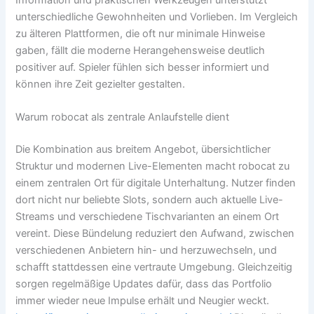
unterschiedliche Gewohnheiten und Vorlieben. Im Vergleich
zu älteren Plattformen, die oft nur minimale Hinweise
gaben, fällt die moderne Herangehensweise deutlich
positiver auf. Spieler fühlen sich besser informiert und
können ihre Zeit gezielter gestalten.
Warum robocat als zentrale Anlaufstelle dient
Die Kombination aus breitem Angebot, übersichtlicher
Struktur und modernen Live-Elementen macht robocat zu
einem zentralen Ort für digitale Unterhaltung. Nutzer finden
dort nicht nur beliebte Slots, sondern auch aktuelle Live-
Streams und verschiedene Tischvarianten an einem Ort
vereint. Diese Bündelung reduziert den Aufwand, zwischen
verschiedenen Anbietern hin- und herzuwechseln, und
schafft stattdessen eine vertraute Umgebung. Gleichzeitig
sorgen regelmäßige Updates dafür, dass das Portfolio
immer wieder neue Impulse erhält und Neugier weckt.