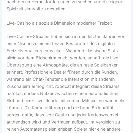
nach neuen Herausforderungen zu suchen und die eigene
Spielzeit sinnvoll zu gestalten.
Live-Casino als soziale Dimension moderner Freizeit
Live-Casino-Streams haben sich in den letzten Jahren von
einer Nische zu einem festen Bestandteil des digitalen
Freizeitverhaltens entwickelt. Während klassische Slots
allein vor dem Bildschirm erlebt werden, schafft die Live-
Übertragung eine Atmosphäre, die an reale Spielbanken
erinnert. Professionelle Dealer führen durch die Runden,
während ein Chat-Fenster die Interaktion mit anderen
Zuschauern ermöglicht. robocat integriert diese Streams
nahtlos, sodass Nutzer zwischen einem automatischen
Slot und einer Live-Runde mit echten Mitspielern wechseln
können. Die Kameraführung und die hohe Bildqualität
sorgen dafür, dass jede Geste und jeder Kartenwechsel
authentisch wirkt und Vertrauen aufbaut. Im Vergleich zu
reinen Automatenspielen erleben Spieler hier eine andere