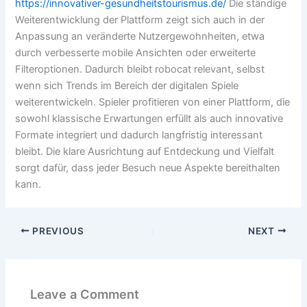
https://innovativer-gesundheitstourismus.de/
Die ständige
Weiterentwicklung der Plattform zeigt sich auch in der
Anpassung an veränderte Nutzergewohnheiten, etwa
durch verbesserte mobile Ansichten oder erweiterte
Filteroptionen. Dadurch bleibt robocat relevant, selbst
wenn sich Trends im Bereich der digitalen Spiele
weiterentwickeln. Spieler profitieren von einer Plattform, die
sowohl klassische Erwartungen erfüllt als auch innovative
Formate integriert und dadurch langfristig interessant
bleibt. Die klare Ausrichtung auf Entdeckung und Vielfalt
sorgt dafür, dass jeder Besuch neue Aspekte bereithalten
kann.
PREVIOUS
NEXT
Leave a Comment