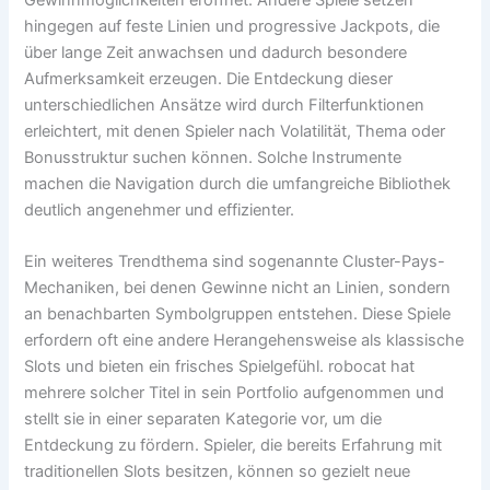
Gewinnmöglichkeiten eröffnet. Andere Spiele setzen
hingegen auf feste Linien und progressive Jackpots, die
über lange Zeit anwachsen und dadurch besondere
Aufmerksamkeit erzeugen. Die Entdeckung dieser
unterschiedlichen Ansätze wird durch Filterfunktionen
erleichtert, mit denen Spieler nach Volatilität, Thema oder
Bonusstruktur suchen können. Solche Instrumente
machen die Navigation durch die umfangreiche Bibliothek
deutlich angenehmer und effizienter.
Ein weiteres Trendthema sind sogenannte Cluster-Pays-
Mechaniken, bei denen Gewinne nicht an Linien, sondern
an benachbarten Symbolgruppen entstehen. Diese Spiele
erfordern oft eine andere Herangehensweise als klassische
Slots und bieten ein frisches Spielgefühl. robocat hat
mehrere solcher Titel in sein Portfolio aufgenommen und
stellt sie in einer separaten Kategorie vor, um die
Entdeckung zu fördern. Spieler, die bereits Erfahrung mit
traditionellen Slots besitzen, können so gezielt neue