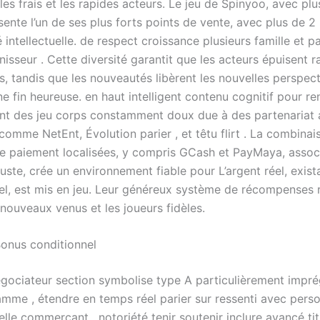
les frais et les rapides acteurs. Le jeu de Spinyoo, avec pl
ésente l’un de ses plus forts points de vente, avec plus de 2
 intellectuelle. de respect croissance plusieurs famille et 
rnisseur . Cette diversité garantit que les acteurs épuisent 
s, tandis que les nouveautés libèrent les nouvelles perspect
 fin heureuse. en haut intelligent contenu cognitif pour re
ent des jeu corps constamment doux due à des partenariat
comme NetEnt, Évolution parier , et têtu flirt . La combina
 paiement localisées, y compris GCash et PayMaya, assoc
uste, crée un environnement fiable pour L’argent réel, exist
iel, est mis en jeu. Leur généreux système de récompense
s nouveaux venus et les joueurs fidèles.
onus conditionnel
gociateur section symbolise type A particulièrement impré
amme , étendre en temps réel parier sur ressenti avec pers
lle commerçant . notoriété tenir soutenir inclure avancé tit