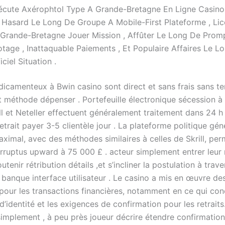
écute Axérophtol Type A Grande-Bretagne En Ligne Casino
 Hasard Le Long De Groupe A Mobile-First Plateforme , Lic
 Grande-Bretagne Jouer Mission , Affûter Le Long De Pro
otage , Inattaquable Paiements , Et Populaire Affaires Le L
iciel Situation .
icamenteux à Bwin casino sont direct et sans frais sans t
 méthode dépenser . Portefeuille électronique sécession à 
ll et Neteller effectuent généralement traitement dans 24 h
retrait payer 3-5 clientèle jour . La plateforme politique gé
ximal, avec des méthodes similaires à celles de Skrill, per
terruptus upward à 75 000 £ . acteur simplement entrer leur
utenir rétribution détails ,et s’incliner la postulation à trave
banque interface utilisateur . Le casino a mis en œuvre de
 pour les transactions financières, notamment en ce qui con
 d’identité et les exigences de confirmation pour les retraits
 simplement , à peu près joueur décrire étendre confirmatio