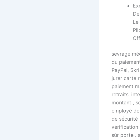
Ex
De
Le
Pil
Off
sevrage méd
du paiement
PayPal, Skri
jurer carte 
paiement ma
retraits. in
montant , so
employé de 
de sécurité
vérification
sûr porte .