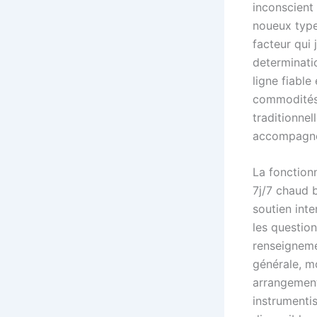
inconscient 
noueux type 
facteur qui 
determinatio
ligne fiabl
commodités 
traditionnel
accompagne 
La fonction
7j/7 chaud 
soutien inte
les questio
renseigneme
générale, m
arrangement
instrumentis