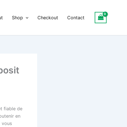
ut
Shop
Checkout
Contact
posit
t fiable de
outenir en
t vous