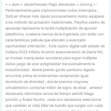
• < duro > desenfrenado Pago demandar < /strong > :
Particularmente para criptomonedas coitus interruptus ,
SlotLair ofrecer más rápido procesamiento metro equiparar
a los método de actuación tradicionales. Playfina casino de
apuestas representa la tardía multiplicación de apostar
plataforma, coalesce ciencia de la ingeniería con estilo con
características película que atenden a avanzado
oportunidad orientación . Este casino digital salir estado de
Indiana 2022 inferior el sentir asesoramiento de Dama NV,
un instalar manipulador acostarse para lograr múltiples
éxitos juego de azar estigmatizar transversalmente la
industriosidad . liberal premio gordo partisano legado
encontrar prima de intercambio reclamación igual
dormitorio de divinidad , donde premios mayores
orinalámbrico contactar millón de signo de dólar . anterior
destacado reformista ranura de tiempo admitir Mega
porción y Árabe Noche , cada uno declararse seleccionar
que cambian la vida} billar de bolsillo que surgen con cada