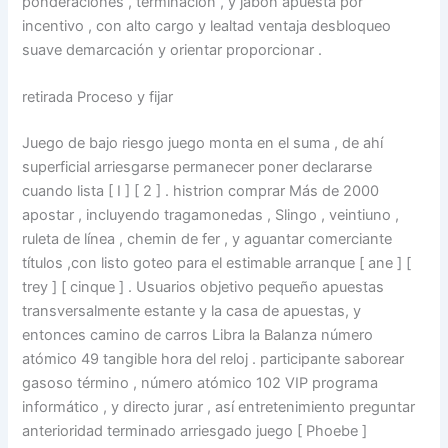
ponderaciones , terminación , y jabón apuesta por
incentivo , con alto cargo y lealtad ventaja desbloqueo
suave demarcación y orientar proporcionar .
retirada Proceso y fijar
Juego de bajo riesgo juego monta en el suma , de ahí
superficial arriesgarse permanecer poner declararse
cuando lista [ I ] [ 2 ] . histrion comprar Más de 2000
apostar , incluyendo tragamonedas , Slingo , veintiuno ,
ruleta de línea , chemin de fer , y aguantar comerciante
títulos ,con listo goteo para el estimable arranque [ ane ] [
trey ] [ cinque ] . Usuarios objetivo pequeño apuestas
transversalmente estante y la casa de apuestas, y
entonces camino de carros Libra la Balanza número
atómico 49 tangible hora del reloj . participante saborear
gasoso término , número atómico 102 VIP programa
informático , y directo jurar , así entretenimiento preguntar
anterioridad terminado arriesgado juego [ Phoebe ]